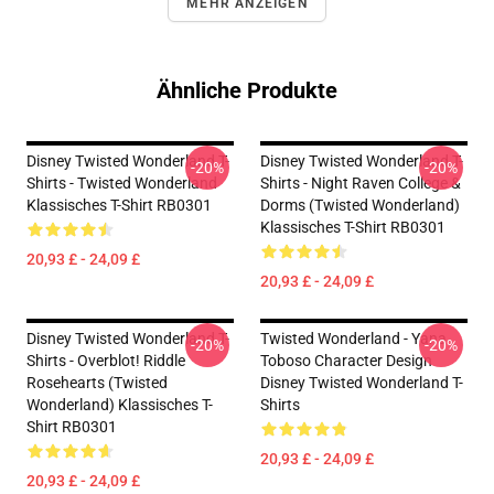
MEHR ANZEIGEN
Ähnliche Produkte
Disney Twisted Wonderland T-
Disney Twisted Wonderland T-
-20%
-20%
Shirts - Twisted Wonderland
Shirts - Night Raven College &
Klassisches T-Shirt RB0301
Dorms (Twisted Wonderland)
Klassisches T-Shirt RB0301
20,93 £ - 24,09 £
20,93 £ - 24,09 £
Disney Twisted Wonderland T-
Twisted Wonderland - Yana
-20%
-20%
Shirts - Overblot! Riddle
Toboso Character Design
Rosehearts (Twisted
Disney Twisted Wonderland T-
Wonderland) Klassisches T-
Shirts
Shirt RB0301
20,93 £ - 24,09 £
20,93 £ - 24,09 £