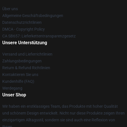
Über uns
Allgemeine Geschäftsbedingungen
Datenschutzrichtlinien
DMCA - Copyright Policy
CA SB657: Lieferkettentransparenzgesetz
Unsere Unterstützung
Versand und Lieferrichtlinien
Zahlungsbedingungen
Return & Refund Richtlinien
Kontaktieren Sie uns
Kundenhilfe (FAQ)
Werdegang
Unser Shop
Wir haben ein erstklassiges Team, das Produkte mit hoher Qualität
und schönem Design entwickelt. Nicht nur diese Produkte zeigen Ihren
einzigartigen Alltagsstil, sondern sie sind auch eine Reflexion von
Ihnen.