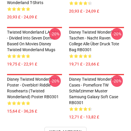
Wonderland T-Shirts
20,93 £ - 24,09 £
20,93 £ - 24,09 £
Twisted Wonderland LA 2801
Disney Twisted Wonderland
-20%
-20%
- Divided Into Seven Dorms
Taschen - Nacht Raven
Based On Movies Disney
College Alle Über Druck Tote
Twisted Wonderland Mugs
Bag RB0301
19,75 £ - 22,91 £
19,71 £ - 23,66 £
Disney Twisted Wonderland
Disney Twisted Wonderland
-20%
-20%
Poster - Overblot! Riddle
Cases - Pomefiore TW
Rosehearts (Twisted
Schlafzimmer Muster
Wonderland) Poster RB0301
Samsung Galaxy Soft Case
RB0301
15,64 £ - 36,26 £
12,71 £ - 13,82 £