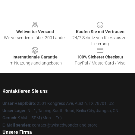
Footer
Weltweiter Versand
Kaufen Sie mit Vertrauen
Wir versenden in über 200 Länder
24/7 Schutz von Klicks bis zur
Lieferung
Internationale Garantie
100% Sicherer Checkout
Im Nutzungsland angeboten
PayPal / MasterCard / Visa
Kontaktieren Sie uns
Unser Hauptbüro
: 2501 Kongress Ave, Austin, TX 78701, US
Unser Lager
: Nr. 1, Taiping South Road, Beiliu City, Jiangsu, CN
Geruch
: 9AM – 5PM (Mon – Fri)
E-Mail senden
: contact@twistedwonderland.store
Unsere Firma