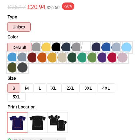
£26.17
£20.94
-20%
$26.50
Type
Unisex
Color
Default
Size
S
M
L
XL
2XL
3XL
4XL
5XL
Print Location