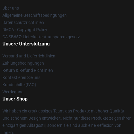
Über uns
Allgemeine Geschäftsbedingungen
Datenschutzrichtlinien
DMCA - Copyright Policy
CA SB657: Lieferkettentransparenzgesetz
Unsere Unterstützung
Versand und Lieferrichtlinien
Zahlungsbedingungen
Return & Refund Richtlinien
Kontaktieren Sie uns
Kundenhilfe (FAQ)
Werdegang
Unser Shop
Wir haben ein erstklassiges Team, das Produkte mit hoher Qualität
und schönem Design entwickelt. Nicht nur diese Produkte zeigen Ihren
einzigartigen Alltagsstil, sondern sie sind auch eine Reflexion von
Ihnen.