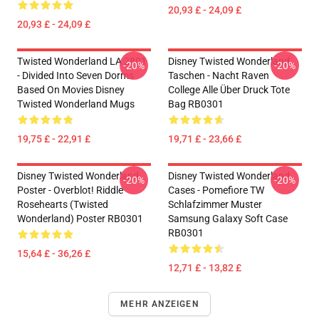
20,93 £ - 24,09 £
20,93 £ - 24,09 £
Twisted Wonderland LA 2801
Disney Twisted Wonderland
-20%
-20%
- Divided Into Seven Dorms
Taschen - Nacht Raven
Based On Movies Disney
College Alle Über Druck Tote
Twisted Wonderland Mugs
Bag RB0301
19,75 £ - 22,91 £
19,71 £ - 23,66 £
Disney Twisted Wonderland
Disney Twisted Wonderland
-20%
-20%
Poster - Overblot! Riddle
Cases - Pomefiore TW
Rosehearts (Twisted
Schlafzimmer Muster
Wonderland) Poster RB0301
Samsung Galaxy Soft Case
RB0301
15,64 £ - 36,26 £
12,71 £ - 13,82 £
MEHR ANZEIGEN