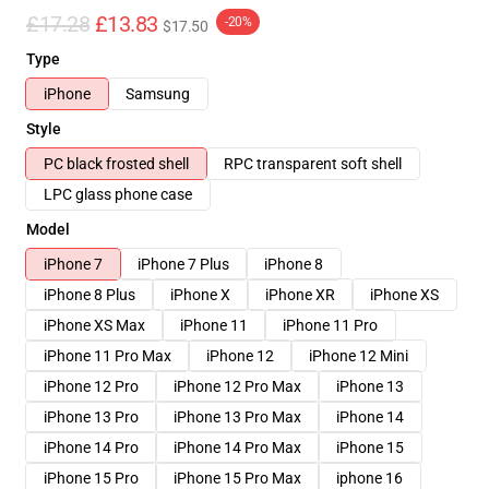
£17.28
£13.83
-20%
$17.50
Type
iPhone
Samsung
Style
PC black frosted shell
RPC transparent soft shell
LPC glass phone case
Model
iPhone 7
iPhone 7 Plus
iPhone 8
iPhone 8 Plus
iPhone X
iPhone XR
iPhone XS
iPhone XS Max
iPhone 11
iPhone 11 Pro
iPhone 11 Pro Max
iPhone 12
iPhone 12 Mini
iPhone 12 Pro
iPhone 12 Pro Max
iPhone 13
iPhone 13 Pro
iPhone 13 Pro Max
iPhone 14
iPhone 14 Pro
iPhone 14 Pro Max
iPhone 15
iPhone 15 Pro
iPhone 15 Pro Max
iphone 16