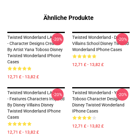
Ähnliche Produkte
Twisted Wonderland LA 2801
Twisted Wonderland - Disney
-20%
-20%
- Character Designs Created
Villains School Disney Twisted
By Artist Yana Toboso Disney
Wonderland IPhone Cases
Twisted Wonderland IPhone
Cases
12,71 £ - 13,82 £
12,71 £ - 13,82 £
Twisted Wonderland LA 2801
Twisted Wonderland - Yana
-20%
-20%
- Features Characters Inspired
Toboso Character Design
By Disney Villains Disney
Disney Twisted Wonderland
Twisted Wonderland IPhone
IPhone Cases
Cases
12,71 £ - 13,82 £
12,71 £ - 13,82 £