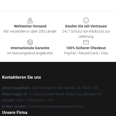
Footer
Weltweiter Versand
Kaufen Sie mit Vertrauen
Wir versenden in über 200 Länder
24/7 Schutz von Klicks bis zur
Lieferung
Internationale Garantie
100% Sicherer Checkout
Im Nutzungsland angeboten
PayPal / MasterCard / Visa
Kontaktieren Sie uns
Unser Hauptbüro
: 2501 Kongress Ave, Austin, TX 78701, US
Unser Lager
: Nr. 1, Taiping South Road, Beiliu City, Jiangsu, CN
Geruch
: 9AM – 5PM (Mon – Fri)
E-Mail senden
: contact@twistedwonderland.store
Unsere Firma