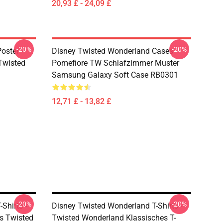
20,93 £ - 24,09 £
-20%
-20%
oster -
Disney Twisted Wonderland Cases -
(Twisted
Pomefiore TW Schlafzimmer Muster
Samsung Galaxy Soft Case RB0301
12,71 £ - 13,82 £
-20%
-20%
Shirts -
Disney Twisted Wonderland T-Shirts -
s Twisted
Twisted Wonderland Klassisches T-