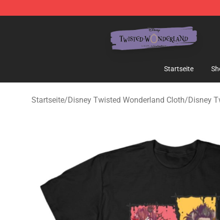
Twisted Wonderland Store - Official Twisted Wonderl
Startseite
Sh
Startseite
/
Disney Twisted Wonderland Cloth
/
Disney T