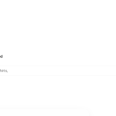
ed
hirts
,