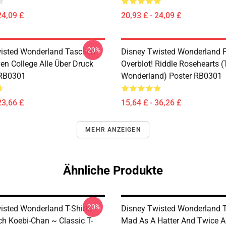
24,09 £
20,93 £ - 24,09 £
-20%
isted Wonderland Taschen -
Disney Twisted Wonderland P
en College Alle Über Druck
Overblot! Riddle Rosehearts 
 RB0301
Wonderland) Poster RB0301
23,66 £
15,64 £ - 36,26 £
MEHR ANZEIGEN
Ähnliche Produkte
-20%
isted Wonderland T-Shirts -
Disney Twisted Wonderland T-
ch Koebi-Chan ~ Classic T-
Mad As A Hatter And Twice A