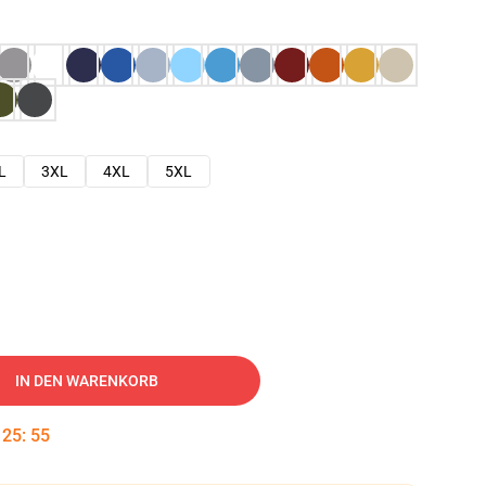
L
3XL
4XL
5XL
IN DEN WARENKORB
:
25
:
54