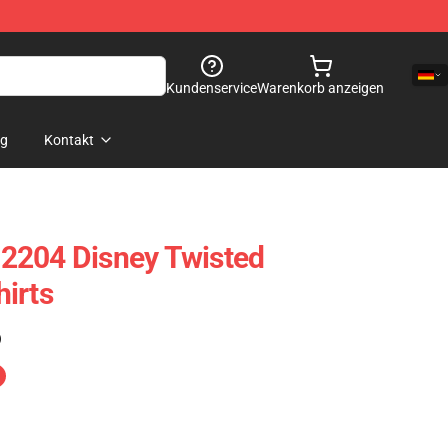
Kundenservice
Warenkorb anzeigen
og
Kontakt
2204 Disney Twisted
irts
)