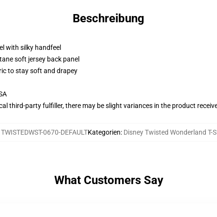
Beschreibung
l with silky handfeel
tane soft jersey back panel
ric to stay soft and drapey
USA
al third-party fulfiller, there may be slight variances in the product receiv
:
TWISTEDWST-0670-DEFAULT
Kategorien
:
Disney Twisted Wonderland T-S
What Customers Say