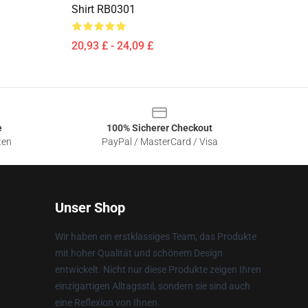
Shirt RB0301
20,93 £ - 24,09 £
e
100% Sicherer Checkout
ten
PayPal / MasterCard / Visa
Unser Shop
Wir haben ein erstklassiges Team, das Produkte
mit hoher Qualität und schönem Design
entwickelt. Nicht nur diese Produkte zeigen Ihren
einzigartigen Alltagsstil, sondern sie sind auch
eine Reflexion von Ihnen.