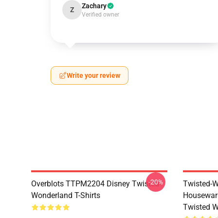
Zachary
Z
Verified owner
Write your review
-20%
Overblots TTPM2204 Disney Twisted
Twisted-W
Wonderland T-Shirts
Housewar
Twisted W