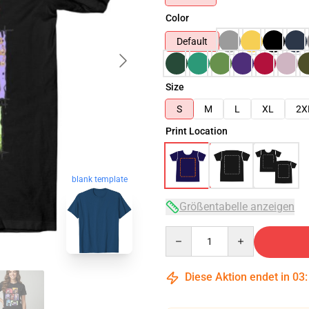
Color
Default
Size
S
M
L
XL
2X
Print Location
blank template
Größentabelle anzeigen
Quantity
Diese Aktion endet in
03