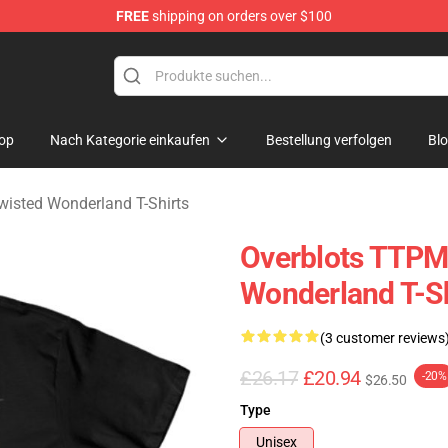
FREE
shipping on orders over $100
and Merchandise Shop
op
Nach Kategorie einkaufen
Bestellung verfolgen
Bl
wisted Wonderland T-Shirts
Overblots TTPM
Wonderland T-Sh
(3 customer reviews
£26.17
£20.94
-20%
$26.50
Type
Unisex