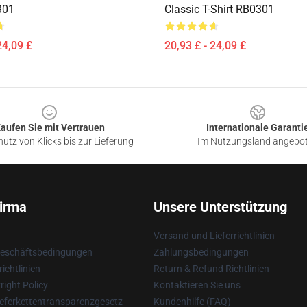
301
Classic T-Shirt RB0301
24,09 £
20,93 £ - 24,09 £
aufen Sie mit Vertrauen
Internationale Garanti
utz von Klicks bis zur Lieferung
Im Nutzungsland angebo
irma
Unsere Unterstützung
Versand und Lieferrichtlinien
Geschäftsbedingungen
Zahlungsbedingungen
ichtlinien
Return & Refund Richtlinien
ight Policy
Kontaktieren Sie uns
eferkettentransparenzgesetz
Kundenhilfe (FAQ)