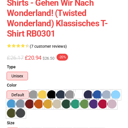
Shirts - Gehen Wir Nach
Wonderland! (Twisted
Wonderland) Klassisches T-
Shirt RB0301
(7 customer reviews)
£26.17
£20.94
-20%
$26.50
Type
Unisex
Color
Default
Size