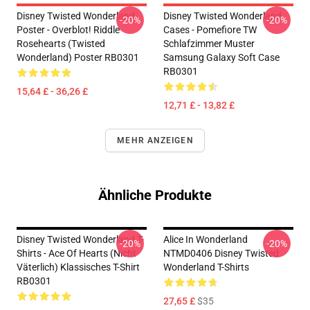
Disney Twisted Wonderland
Disney Twisted Wonderland
-20%
-20%
Poster - Overblot! Riddle
Cases - Pomefiore TW
Rosehearts (Twisted
Schlafzimmer Muster
Wonderland) Poster RB0301
Samsung Galaxy Soft Case
RB0301
15,64 £ - 36,26 £
12,71 £ - 13,82 £
MEHR ANZEIGEN
Ähnliche Produkte
Disney Twisted Wonderland T-
Alice In Wonderland
-20%
-20%
Shirts - Ace Of Hearts (nicht
NTMD0406 Disney Twisted
Väterlich) Klassisches T-Shirt
Wonderland T-Shirts
RB0301
27,65 £
$35