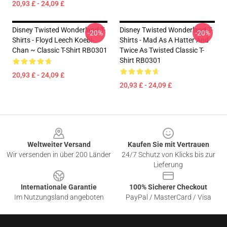
20,93 £ - 24,09 £
Disney Twisted Wonderland T-
Disney Twisted Wonderland T-
-20%
-20%
Shirts - Floyd Leech Koebi-
Shirts - Mad As A Hatter And
Chan ~ Classic T-Shirt RB0301
Twice As Twisted Classic T-
Shirt RB0301
20,93 £ - 24,09 £
20,93 £ - 24,09 £
Footer
Weltweiter Versand
Kaufen Sie mit Vertrauen
Wir versenden in über 200 Länder
24/7 Schutz von Klicks bis zur
Lieferung
Internationale Garantie
100% Sicherer Checkout
Im Nutzungsland angeboten
PayPal / MasterCard / Visa