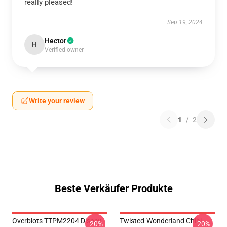
really pleased!
Sep 19, 2024
Hector
H
Verified owner
Write your review
1
/
2
Beste Verkäufer Produkte
Overblots TTPM2204 Disney
Twisted-Wonderland Chibi
-20%
-20%