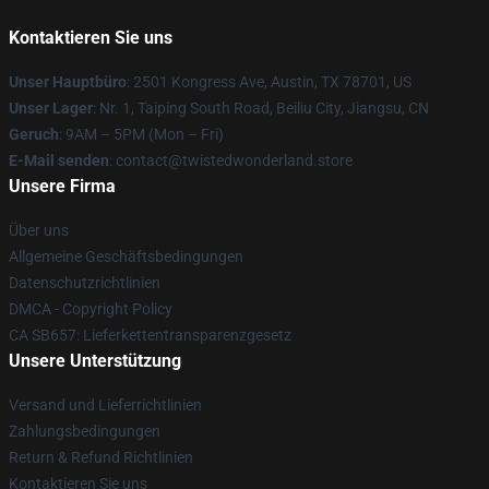
Kontaktieren Sie uns
Unser Hauptbüro
: 2501 Kongress Ave, Austin, TX 78701, US
Unser Lager
: Nr. 1, Taiping South Road, Beiliu City, Jiangsu, CN
Geruch
: 9AM – 5PM (Mon – Fri)
E-Mail senden
: contact@twistedwonderland.store
Unsere Firma
Über uns
Allgemeine Geschäftsbedingungen
Datenschutzrichtlinien
DMCA - Copyright Policy
CA SB657: Lieferkettentransparenzgesetz
Unsere Unterstützung
Versand und Lieferrichtlinien
Zahlungsbedingungen
Return & Refund Richtlinien
Kontaktieren Sie uns