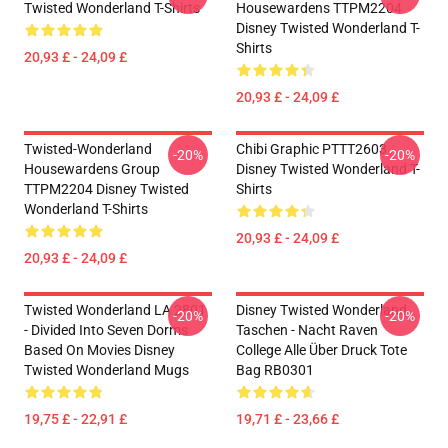
Twisted Wonderland T-Shirts
Housewardens TTPM2204
Disney Twisted Wonderland T-
Shirts
20,93 £ - 24,09 £
20,93 £ - 24,09 £
Twisted-Wonderland
Chibi Graphic PTTT2603
-20%
-20%
Housewardens Group
Disney Twisted Wonderland T-
TTPM2204 Disney Twisted
Shirts
Wonderland T-Shirts
20,93 £ - 24,09 £
20,93 £ - 24,09 £
Twisted Wonderland LA 2801
Disney Twisted Wonderland
-20%
-20%
- Divided Into Seven Dorms
Taschen - Nacht Raven
Based On Movies Disney
College Alle Über Druck Tote
Twisted Wonderland Mugs
Bag RB0301
19,75 £ - 22,91 £
19,71 £ - 23,66 £