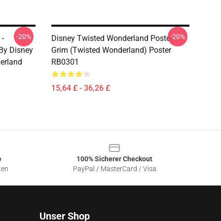
-20%
-20%
 -
Disney Twisted Wonderland Poster -
 By Disney
Grim (Twisted Wonderland) Poster
derland
RB0301
15,64 £ - 36,26 £
e
100% Sicherer Checkout
ten
PayPal / MasterCard / Visa
Unser Shop