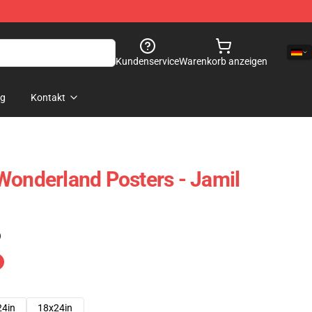
Kundenservice
Warenkorb anzeigen
og
Kontakt
Wonderland Posters - Jamil
)
24in
18x24in