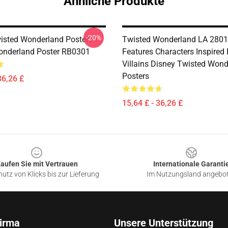
Ähnliche Produkte
-20%
isted Wonderland Posters -
Twisted Wonderland LA 2801
Wonderland Poster RB0301
Features Characters Inspired
Villains Disney Twisted Won
Posters
36,26 £
15,64 £ - 36,26 £
aufen Sie mit Vertrauen
Internationale Garanti
utz von Klicks bis zur Lieferung
Im Nutzungsland angebo
irma
Unsere Unterstützung