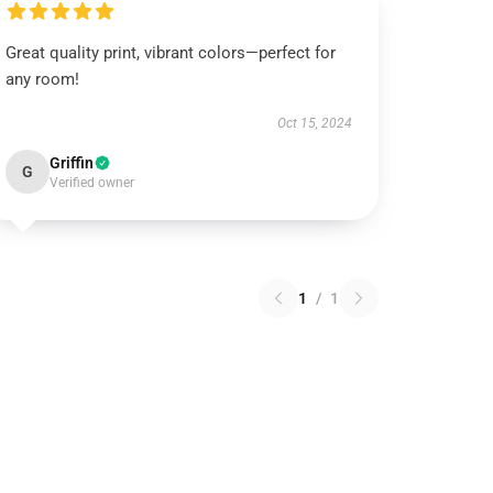
Great quality print, vibrant colors—perfect for
any room!
Oct 15, 2024
Griffin
G
Verified owner
1
/
1