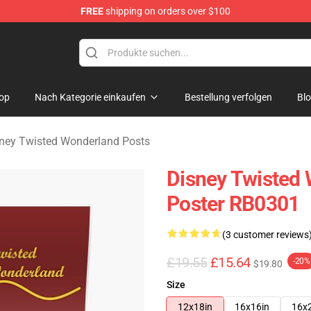
FREE
shipping on orders over $100
and Merchandise Shop
op
Nach Kategorie einkaufen
Bestellung verfolgen
Bl
ney Twisted Wonderland Posts
Disney Twisted 
Poster RB0301
(3 customer reviews
£19.55
£15.64
-20%
$19.80
Size
12x18in
16x16in
16x