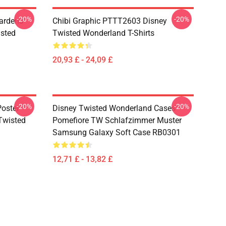
-20%
-20%
ardens
Chibi Graphic PTTT2603 Disney
sted
Twisted Wonderland T-Shirts
20,93 £ - 24,09 £
-20%
-20%
oster -
Disney Twisted Wonderland Cases -
(Twisted
Pomefiore TW Schlafzimmer Muster
Samsung Galaxy Soft Case RB0301
12,71 £ - 13,82 £