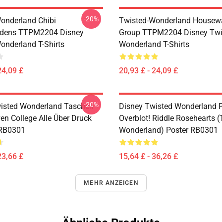
-20%
onderland Chibi
Twisted-Wonderland Housew
dens TTPM2204 Disney
Group TTPM2204 Disney Twi
onderland T-Shirts
Wonderland T-Shirts
24,09 £
20,93 £ - 24,09 £
-20%
isted Wonderland Taschen -
Disney Twisted Wonderland P
en College Alle Über Druck
Overblot! Riddle Rosehearts 
 RB0301
Wonderland) Poster RB0301
23,66 £
15,64 £ - 36,26 £
MEHR ANZEIGEN