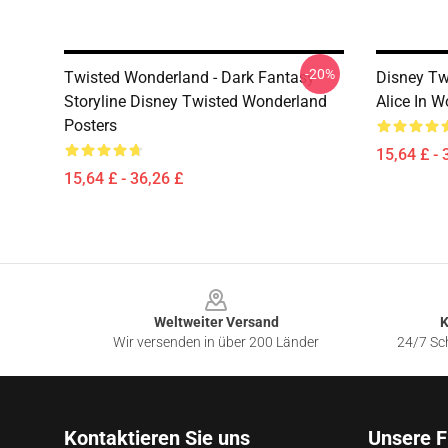
-20%
Twisted Wonderland - Dark Fantasy
Disney Tw
Storyline Disney Twisted Wonderland
Alice In 
Posters
15,64 £ - 
15,64 £ - 36,26 £
Footer
Weltweiter Versand
K
Wir versenden in über 200 Länder
24/7 Sch
Kontaktieren Sie uns
Unsere F