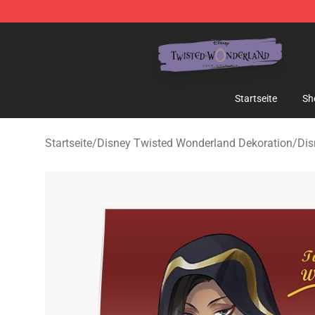
Twisted Wonderland Store - Official Twisted Wonderl
Startseite
Sh
Startseite
/
Disney Twisted Wonderland Dekoration
/
Dis