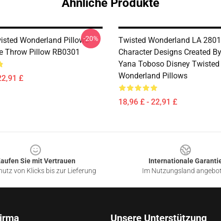
Ähnliche Produkte
-20%
isted Wonderland Pillows -
Twisted Wonderland LA 2801
le Throw Pillow RB0301
Character Designs Created By 
Yana Toboso Disney Twisted
Wonderland Pillows
22,91 £
18,96 £ - 22,91 £
aufen Sie mit Vertrauen
Internationale Garanti
utz von Klicks bis zur Lieferung
Im Nutzungsland angebo
irma
Unsere Unterstützung