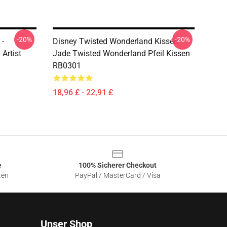
-20%
-20%
 -
Disney Twisted Wonderland Kissen -
Artist
Jade Twisted Wonderland Pfeil Kissen
RB0301
18,96 £ - 22,91 £
e
100% Sicherer Checkout
ten
PayPal / MasterCard / Visa
Unser Shop