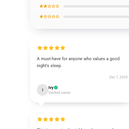
★★☆☆☆
★☆☆☆☆
A must-have for anyone who values a good
night's sleep.
Dec 7, 2024
Ivy
I
Verified owner