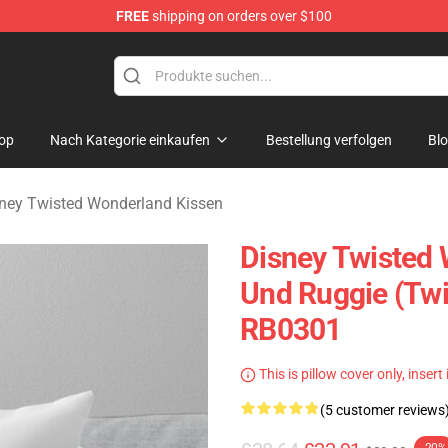
FREE
shipping on orders over $100
and Merchandise Shop
op
Nach Kategorie einkaufen
Bestellung verfolgen
Bl
ney Twisted Wonderland Kissen
Disney Twisted 
Und Ruggie (Twi
RB0301
This is pillow cover only, insert
(5 customer reviews