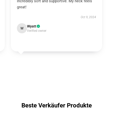
Incredibly soft and supportive. My neck feels
great!
Oct 9, 2024
Wyatt
W
Verified owner
Beste Verkäufer Produkte