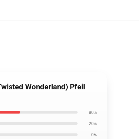
Twisted Wonderland) Pfeil
80%
20%
0%