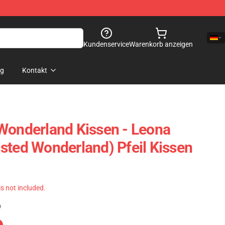
Kundenservice
Warenkorb anzeigen
og
Kontakt
Wonderland Kissen - Leona
sted Wonderland) Pfeil Kissen
 is not included.
)