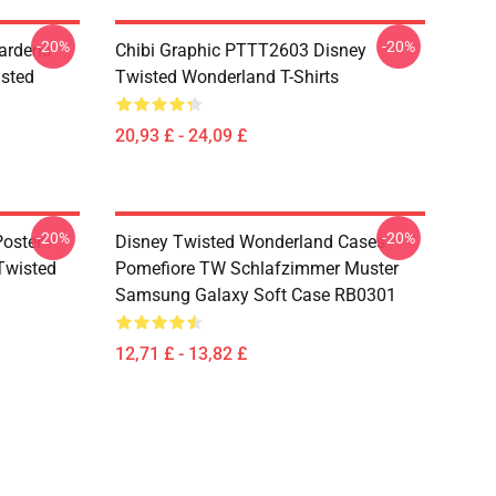
-20%
-20%
ardens
Chibi Graphic PTTT2603 Disney
sted
Twisted Wonderland T-Shirts
20,93 £ - 24,09 £
-20%
-20%
oster -
Disney Twisted Wonderland Cases -
(Twisted
Pomefiore TW Schlafzimmer Muster
Samsung Galaxy Soft Case RB0301
12,71 £ - 13,82 £