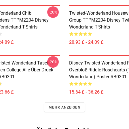
-20%
onderland Chibi
Twisted-Wonderland Housew
dens TTPM2204 Disney
Group TTPM2204 Disney Twi
onderland T-Shirts
Wonderland T-Shirts
24,09 £
20,93 £ - 24,09 £
-20%
isted Wonderland Taschen -
Disney Twisted Wonderland P
en College Alle Über Druck
Overblot! Riddle Rosehearts 
 RB0301
Wonderland) Poster RB0301
23,66 £
15,64 £ - 36,26 £
MEHR ANZEIGEN