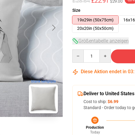
£28.64
£22.91
-20%
$29.00
Size
19x29in (50x75cm)
16x16
20x20in (50x50cm)
Größentabelle anzeigen
Quantity
Diese Aktion endet in
03
blank template
Deliver to United States
Cost to ship:
$6.99
Standard - Order today to g
Production
Today