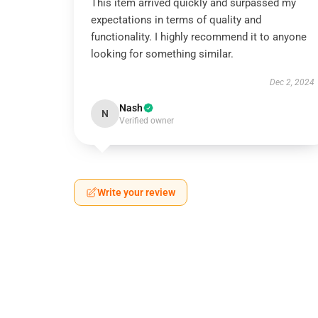
This item arrived quickly and surpassed my
expectations in terms of quality and
functionality. I highly recommend it to anyone
looking for something similar.
Dec 2, 2024
Nash
N
Verified owner
Write your review