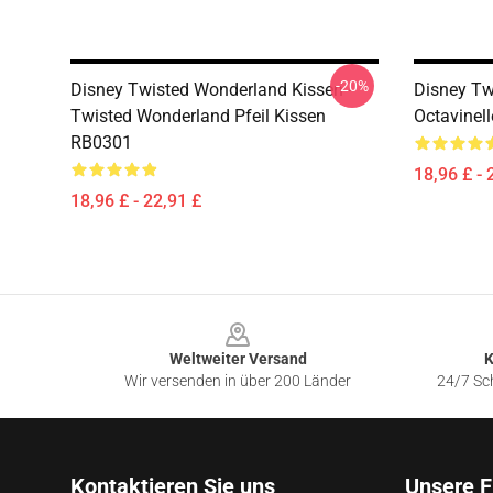
-20%
Disney Twisted Wonderland Kissen -
Disney Tw
Twisted Wonderland Pfeil Kissen
Octavinel
RB0301
18,96 £ - 
18,96 £ - 22,91 £
Footer
Weltweiter Versand
K
Wir versenden in über 200 Länder
24/7 Sch
Kontaktieren Sie uns
Unsere F