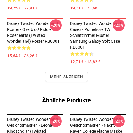
19,75 £ - 22,91 £
19,71 £ - 23,66 £
Disney Twisted Wonderland
Disney Twisted Wonderland
-20%
-20%
Poster - Overblot! Riddle
Cases - Pomefiore TW
Rosehearts (Twisted
Schlafzimmer Muster
Wonderland) Poster RB0301
Samsung Galaxy Soft Case
RB0301
15,64 £ - 36,26 £
12,71 £ - 13,82 £
MEHR ANZEIGEN
Ähnliche Produkte
Disney Twisted Wonderland
Disney Twisted Wonderland
-20%
-20%
Gesichtsmasken - Leona
Gesichtsmasken - Nacht
Kingscholar (Twisted
Raven College Flache Maske