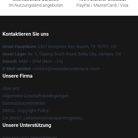
Im Nutzungsland angeboten
PayPal / MasterCard / Visa
Kontaktieren Sie uns
Unser Hauptbüro
: 2501 Kongress Ave, Austin, TX 78701, US
Unser Lager
: Nr. 1, Taiping South Road, Beiliu City, Jiangsu, CN
Geruch
: 9AM – 5PM (Mon – Fri)
E-Mail senden
: contact@twistedwonderland.store
Unsere Firma
Über uns
Allgemeine Geschäftsbedingungen
Datenschutzrichtlinien
DMCA - Copyright Policy
CA SB657: Lieferkettentransparenzgesetz
Unsere Unterstützung
Versand und Lieferrichtlinien