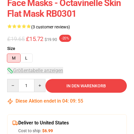
Face Masks - Octavinelle Skin
Flat Mask RB0301
(3 customer reviews)
£19.65
£15.72
-20%
$19.90
Size
M
L
Größentabelle anzeigen
Quantity
IN DEN WARENKORB
Diese Aktion endet in
04
:
09
:
54
Deliver to United States
Cost to ship:
$6.99