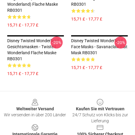
Wonderland) Flache Maske
RB0301
RB0301
15,71 £ - 17,77 £
15,71 £ - 17,77 £
Disney Twisted Wonderland
Disney Twisted Wonderland
-20%
-20%
Gesichtsmasken - Twisted
Face Masks - Savanaclaw Flat
Wonderland Flache Maske
Mask RB0301
RB0301
15,71 £ - 17,77 £
15,71 £ - 17,77 £
Footer
Weltweiter Versand
Kaufen Sie mit Vertrauen
Wir versenden in über 200 Länder
24/7 Schutz von Klicks bis zur
Lieferung
Internationale Garantie
100% Sicherer Checkout