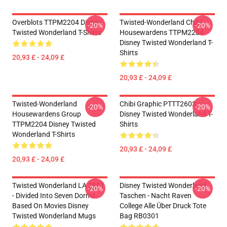
Overblots TTPM2204 Disney
Twisted-Wonderland Chibi
-20%
-20%
Twisted Wonderland T-Shirts
Housewardens TTPM2204
Disney Twisted Wonderland T-
Shirts
20,93 £ - 24,09 £
20,93 £ - 24,09 £
Twisted-Wonderland
Chibi Graphic PTTT2603
-20%
-20%
Housewardens Group
Disney Twisted Wonderland T-
TTPM2204 Disney Twisted
Shirts
Wonderland T-Shirts
20,93 £ - 24,09 £
20,93 £ - 24,09 £
Twisted Wonderland LA 2801
Disney Twisted Wonderland
-20%
-20%
- Divided Into Seven Dorms
Taschen - Nacht Raven
Based On Movies Disney
College Alle Über Druck Tote
Twisted Wonderland Mugs
Bag RB0301