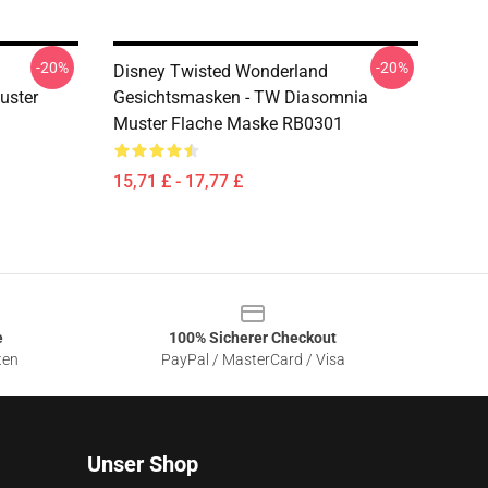
-20%
-20%
Disney Twisted Wonderland
uster
Gesichtsmasken - TW Diasomnia
Muster Flache Maske RB0301
15,71 £ - 17,77 £
e
100% Sicherer Checkout
ten
PayPal / MasterCard / Visa
Unser Shop