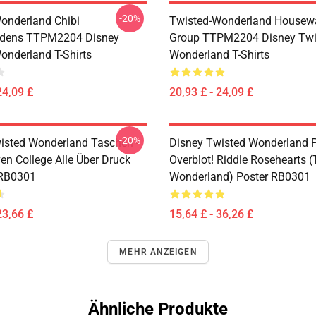
-20%
onderland Chibi
Twisted-Wonderland Housew
dens TTPM2204 Disney
Group TTPM2204 Disney Twi
onderland T-Shirts
Wonderland T-Shirts
24,09 £
20,93 £ - 24,09 £
-20%
isted Wonderland Taschen -
Disney Twisted Wonderland P
en College Alle Über Druck
Overblot! Riddle Rosehearts 
 RB0301
Wonderland) Poster RB0301
23,66 £
15,64 £ - 36,26 £
MEHR ANZEIGEN
Ähnliche Produkte