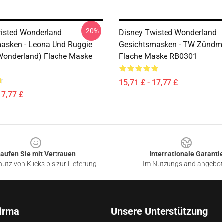
-20%
isted Wonderland
Disney Twisted Wonderland
asken - Leona Und Ruggie
Gesichtsmasken - TW Zündm
Wonderland) Flache Maske
Flache Maske RB0301
15,71 £ - 17,77 £
17,77 £
aufen Sie mit Vertrauen
Internationale Garanti
utz von Klicks bis zur Lieferung
Im Nutzungsland angebo
irma
Unsere Unterstützung