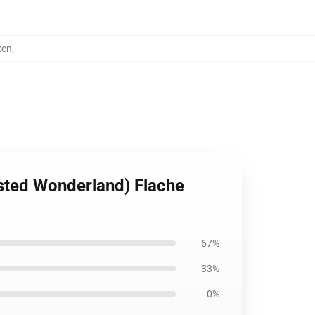
ken
,
sted Wonderland) Flache
67%
33%
0%