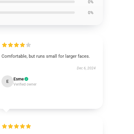
0%
0%
Comfortable, but runs small for larger faces.
Dec 6, 2024
Esme
E
Verified owner