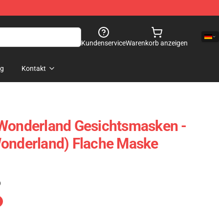
Kundenservice
Warenkorb anzeigen
og
Kontakt
 Wonderland Gesichtsmasken -
Wonderland) Flache Maske
)