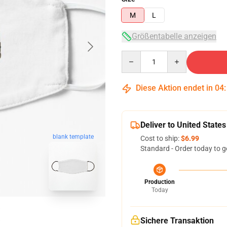
M
L
Größentabelle anzeigen
Quantity
Diese Aktion endet in
04
Deliver to United States
blank template
Cost to ship:
$6.99
Standard - Order today to g
Production
Today
Sichere Transaktion