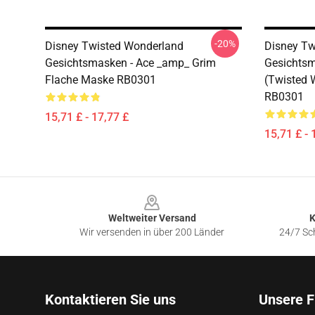
-20%
Disney Twisted Wonderland
Disney Tw
Gesichtsmasken - Ace _amp_ Grim
Gesichtsm
Flache Maske RB0301
(Twisted 
RB0301
15,71 £ - 17,77 £
15,71 £ - 
Footer
Weltweiter Versand
K
Wir versenden in über 200 Länder
24/7 Sch
Kontaktieren Sie uns
Unsere F