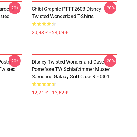
-20%
-20%
ardens
Chibi Graphic PTTT2603 Disney
sted
Twisted Wonderland T-Shirts
20,93 £ - 24,09 £
-20%
-20%
oster -
Disney Twisted Wonderland Cases -
(Twisted
Pomefiore TW Schlafzimmer Muster
Samsung Galaxy Soft Case RB0301
12,71 £ - 13,82 £