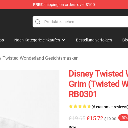
FREE
shipping on orders over $100
and Merchandise Shop
op
Nach Kategorie einkaufen
Bestellung verfolgen
Bl
y Twisted Wonderland Gesichtsmasken
Disney Twisted
Grim (Twisted 
RB0301
(6 customer reviews
£19.65
£15.72
-20%
$19.90
Size