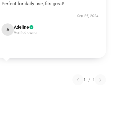
Perfect for daily use, fits great!
Sep 25, 2024
Adeline
A
Verified owner
1
/
1