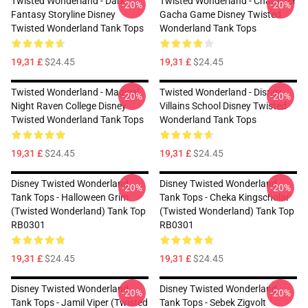
Twisted Wonderland - Dark
Twisted Wonderland - Character
-20%
-20%
Fantasy Storyline Disney
Gacha Game Disney Twisted
Twisted Wonderland Tank Tops
Wonderland Tank Tops
19,31 £
$24.45
19,31 £
$24.45
Twisted Wonderland - Magical
Twisted Wonderland - Disney
-20%
-20%
Night Raven College Disney
Villains School Disney Twisted
Twisted Wonderland Tank Tops
Wonderland Tank Tops
19,31 £
$24.45
19,31 £
$24.45
Disney Twisted Wonderland
Disney Twisted Wonderland
-20%
-20%
Tank Tops - Halloween Grim
Tank Tops - Cheka Kingscholar
(Twisted Wonderland) Tank Top
(Twisted Wonderland) Tank Top
RB0301
RB0301
19,31 £
$24.45
19,31 £
$24.45
Disney Twisted Wonderland
Disney Twisted Wonderland
-20%
-20%
Tank Tops - Jamil Viper (Twisted
Tank Tops - Sebek Zigvolt