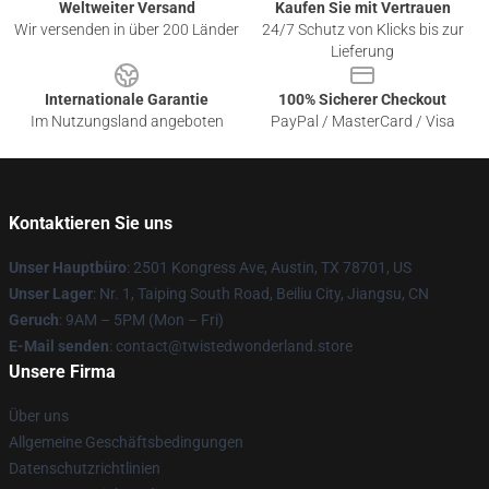
Weltweiter Versand
Kaufen Sie mit Vertrauen
Wir versenden in über 200 Länder
24/7 Schutz von Klicks bis zur
Lieferung
Internationale Garantie
100% Sicherer Checkout
Im Nutzungsland angeboten
PayPal / MasterCard / Visa
Kontaktieren Sie uns
Unser Hauptbüro
: 2501 Kongress Ave, Austin, TX 78701, US
Unser Lager
: Nr. 1, Taiping South Road, Beiliu City, Jiangsu, CN
Geruch
: 9AM – 5PM (Mon – Fri)
E-Mail senden
: contact@twistedwonderland.store
Unsere Firma
Über uns
Allgemeine Geschäftsbedingungen
Datenschutzrichtlinien