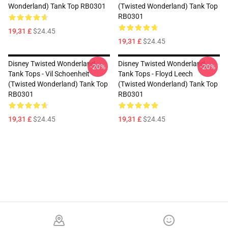
Wonderland) Tank Top RB0301
(Twisted Wonderland) Tank Top
RB0301
19,31 £
$24.45
19,31 £
$24.45
Disney Twisted Wonderland
Disney Twisted Wonderland
-20%
-20%
Tank Tops - Vil Schoenheit
Tank Tops - Floyd Leech
(Twisted Wonderland) Tank Top
(Twisted Wonderland) Tank Top
RB0301
RB0301
19,31 £
$24.45
19,31 £
$24.45
Footer