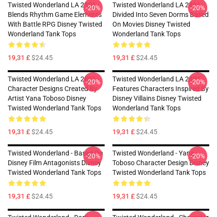
Twisted Wonderland LA 2801 -
Twisted Wonderland LA 2801 -
-20%
-20%
Blends Rhythm Game Elements
Divided Into Seven Dorms Based
With Battle RPG Disney Twisted
On Movies Disney Twisted
Wonderland Tank Tops
Wonderland Tank Tops
19,31 £
$24.45
19,31 £
$24.45
Twisted Wonderland LA 2801 -
Twisted Wonderland LA 2801 -
-20%
-20%
Character Designs Created By
Features Characters Inspired By
Artist Yana Toboso Disney
Disney Villains Disney Twisted
Twisted Wonderland Tank Tops
Wonderland Tank Tops
19,31 £
$24.45
19,31 £
$24.45
Twisted Wonderland - Based On
Twisted Wonderland - Yana
-20%
-20%
Disney Film Antagonists Disney
Toboso Character Design Disney
Twisted Wonderland Tank Tops
Twisted Wonderland Tank Tops
19,31 £
$24.45
19,31 £
$24.45