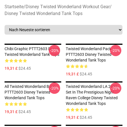
Startseite
/
Disney Twisted Wonderland Workout Gear
/
Disney Twisted Wonderland Tank Tops
Chibi Graphic PTTT2603 Disney
Twisted Wonderland Pack
-20%
-20%
Twisted Wonderland Tank Tops
PTTT2603 Disney Twisted
Wonderland Tank Tops
19,31 £
$24.45
19,31 £
$24.45
All Twisted Wonderland Boys
Twisted Wonderland LA 2801 -
-20%
-20%
PTTT2603 Disney Twisted
Set In The Prestigious Night
Wonderland Tank Tops
Raven College Disney Twisted
Wonderland Tank Tops
19,31 £
$24.45
19,31 £
$24.45