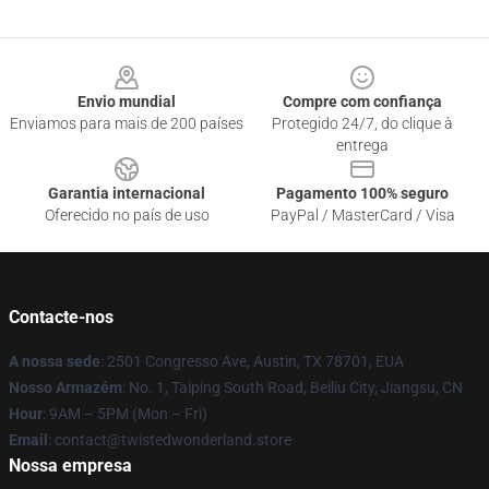
Footer
Envio mundial
Compre com confiança
Enviamos para mais de 200 países
Protegido 24/7, do clique à
entrega
Garantia internacional
Pagamento 100% seguro
Oferecido no país de uso
PayPal / MasterCard / Visa
Contacte-nos
A nossa sede
: 2501 Congresso Ave, Austin, TX 78701, EUA
Nosso Armazém
: No. 1, Taiping South Road, Beiliu City, Jiangsu, CN
Hour
: 9AM – 5PM (Mon – Fri)
Email
: contact@twistedwonderland.store
Nossa empresa