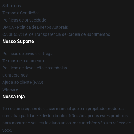
Sobre nós
Termos e Condições
Políticas de privacidade
DMCA - Política de Direitos Autorais
CA SB657: Lei de Transparência de Cadeia de Suprimentos
Nosso Suporte
Políticas de envio e entrega
Termos de pagamento
Políticas de devolução e reembolso
Contacte-nos
Ajuda ao cliente (FAQ)
Whosale
Nossa loja
Temos uma equipe de classe mundial que tem projetado produtos
com alta qualidade e design bonito. Não são apenas estes produtos
para mostrar o seu estilo diário único, mas também são um reflexo de
você.