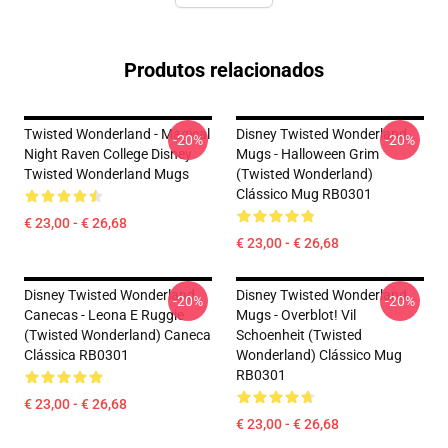
Produtos relacionados
Twisted Wonderland - Magical
Disney Twisted Wonderland
-20%
-20%
Night Raven College Disney
Mugs - Halloween Grim
Twisted Wonderland Mugs
(Twisted Wonderland)
Clássico Mug RB0301
€ 23,00 - € 26,68
€ 23,00 - € 26,68
Disney Twisted Wonderland
Disney Twisted Wonderland
-20%
-20%
Canecas - Leona E Ruggie
Mugs - Overblot! Vil
(Twisted Wonderland) Caneca
Schoenheit (Twisted
Clássica RB0301
Wonderland) Clássico Mug
RB0301
€ 23,00 - € 26,68
€ 23,00 - € 26,68