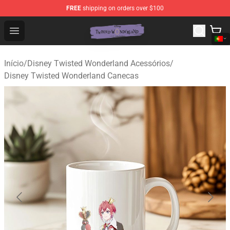
FREE
shipping on orders over $100
Twisted Wonderland Store - Official Twisted Wonderlan
Open menu
Início
/
Disney Twisted Wonderland Acessórios
/
Disney Twisted Wonderland Canecas