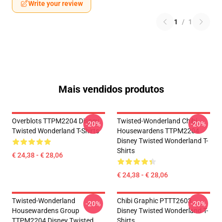
Write your review
1
/
1
Mais vendidos produtos
Overblots TTPM2204 Disney
Twisted-Wonderland Chibi
-20%
-20%
Twisted Wonderland T-Shirts
Housewardens TTPM2204
Disney Twisted Wonderland T-
Shirts
€ 24,38 - € 28,06
€ 24,38 - € 28,06
Twisted-Wonderland
Chibi Graphic PTTT2603
-20%
-20%
Housewardens Group
Disney Twisted Wonderland T-
TTPM2204 Disney Twisted
Shirts