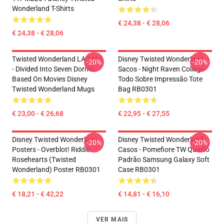
Wonderland T-Shirts
€ 24,38 - € 28,06
€ 24,38 - € 28,06
Twisted Wonderland LA 2801
Disney Twisted Wonderland
-20%
-20%
- Divided Into Seven Dorms
Sacos - Night Raven College
Based On Movies Disney
Todo Sobre Impressão Tote
Twisted Wonderland Mugs
Bag RB0301
€ 23,00 - € 26,68
€ 22,95 - € 27,55
Disney Twisted Wonderland
Disney Twisted Wonderland
-20%
-20%
Posters - Overblot! Riddle
Casos - Pomefiore TW Quarto
Rosehearts (Twisted
Padrão Samsung Galaxy Soft
Wonderland) Poster RB0301
Case RB0301
€ 18,21 - € 42,22
€ 14,81 - € 16,10
VER MAIS