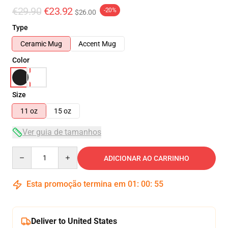
€29.90
€23.92
-20%
$26.00
Type
Ceramic Mug
Accent Mug
Color
Size
11 oz
15 oz
Ver guia de tamanhos
Quantity
ADICIONAR AO CARRINHO
Esta promoção termina em
01
:
00
:
54
Deliver to United States