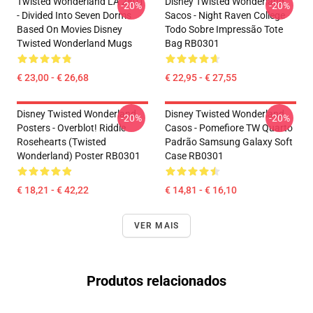
Twisted Wonderland LA 2801
Disney Twisted Wonderland
-20%
-20%
- Divided Into Seven Dorms
Sacos - Night Raven College
Based On Movies Disney
Todo Sobre Impressão Tote
Twisted Wonderland Mugs
Bag RB0301
€ 23,00 - € 26,68
€ 22,95 - € 27,55
Disney Twisted Wonderland
Disney Twisted Wonderland
-20%
-20%
Posters - Overblot! Riddle
Casos - Pomefiore TW Quarto
Rosehearts (Twisted
Padrão Samsung Galaxy Soft
Wonderland) Poster RB0301
Case RB0301
€ 18,21 - € 42,22
€ 14,81 - € 16,10
VER MAIS
Produtos relacionados