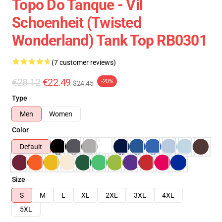
Topo Do Tanque - Vil
Schoenheit (Twisted
Wonderland) Tank Top RB0301
(7 customer reviews)
€28.12
€22.49
-20%
$24.45
Type
Men
Women
Color
Default
Size
S
M
L
XL
2XL
3XL
4XL
5XL