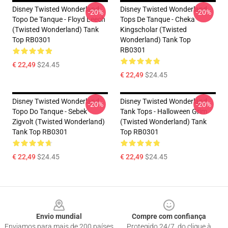
Disney Twisted Wonderland
Disney Twisted Wonderland
-20%
-20%
Topo De Tanque - Floyd Leech
Tops De Tanque - Cheka
(Twisted Wonderland) Tank
Kingscholar (Twisted
Top RB0301
Wonderland) Tank Top
RB0301
€ 22,49
$24.45
€ 22,49
$24.45
Disney Twisted Wonderland
Disney Twisted Wonderland
-20%
-20%
Topo Do Tanque - Sebek
Tank Tops - Halloween Grim
Zigvolt (Twisted Wonderland)
(Twisted Wonderland) Tank
Tank Top RB0301
Top RB0301
€ 22,49
$24.45
€ 22,49
$24.45
Footer
Envio mundial
Compre com confiança
Enviamos para mais de 200 países
Protegido 24/7, do clique à