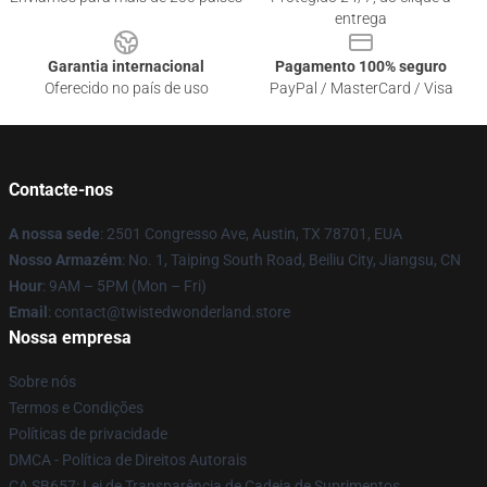
entrega
Garantia internacional
Pagamento 100% seguro
Oferecido no país de uso
PayPal / MasterCard / Visa
Contacte-nos
A nossa sede
: 2501 Congresso Ave, Austin, TX 78701, EUA
Nosso Armazém
: No. 1, Taiping South Road, Beiliu City, Jiangsu, CN
Hour
: 9AM – 5PM (Mon – Fri)
Email
: contact@twistedwonderland.store
Nossa empresa
Sobre nós
Termos e Condições
Políticas de privacidade
DMCA - Política de Direitos Autorais
CA SB657: Lei de Transparência de Cadeia de Suprimentos