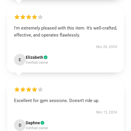
I'm extremely pleased with this item. It’s well-crafted,
effective, and operates flawlessly.
Nov 26, 2024
Elizabeth
E
Verified owner
Excellent for gym sessions. Doesn't ride up.
Nov 15, 2024
Daphne
D
Verified owner