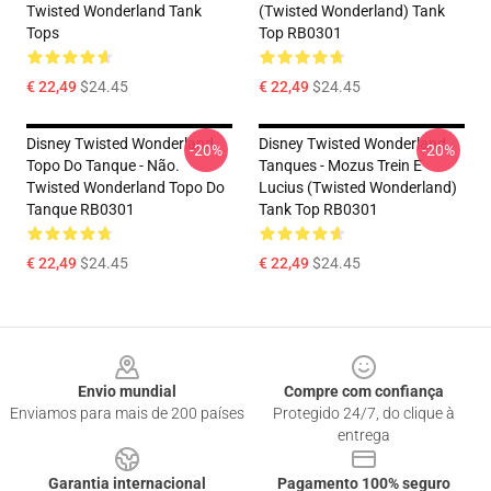
Twisted Wonderland Tank
(Twisted Wonderland) Tank
Tops
Top RB0301
€ 22,49
$24.45
€ 22,49
$24.45
Disney Twisted Wonderland
Disney Twisted Wonderland
-20%
-20%
Topo Do Tanque - Não.
Tanques - Mozus Trein E
Twisted Wonderland Topo Do
Lucius (Twisted Wonderland)
Tanque RB0301
Tank Top RB0301
€ 22,49
$24.45
€ 22,49
$24.45
Footer
Envio mundial
Compre com confiança
Enviamos para mais de 200 países
Protegido 24/7, do clique à
entrega
Garantia internacional
Pagamento 100% seguro