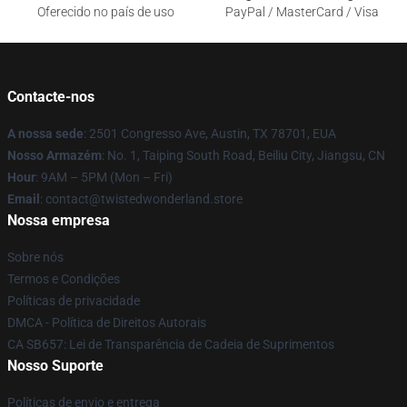
Oferecido no país de uso
PayPal / MasterCard / Visa
Contacte-nos
A nossa sede
: 2501 Congresso Ave, Austin, TX 78701, EUA
Nosso Armazém
: No. 1, Taiping South Road, Beiliu City, Jiangsu, CN
Hour
: 9AM – 5PM (Mon – Fri)
Email
: contact@twistedwonderland.store
Nossa empresa
Sobre nós
Termos e Condições
Políticas de privacidade
DMCA - Política de Direitos Autorais
CA SB657: Lei de Transparência de Cadeia de Suprimentos
Nosso Suporte
Políticas de envio e entrega