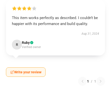
This item works perfectly as described. I couldn’t be
happier with its performance and build quality.
Aug 31, 2024
Ruby
R
Verified owner
Write your review
1
/
1