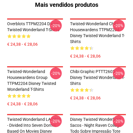
Mais vendidos produtos
Overblots TTPM2204 Disney
Twisted-Wonderland Chibi
-20%
-20%
Twisted Wonderland T-Shirts
Housewardens TTPM2204
Disney Twisted Wonderland T-
Shirts
€ 24,38 - € 28,06
€ 24,38 - € 28,06
Twisted-Wonderland
Chibi Graphic PTTT2603
-20%
-20%
Housewardens Group
Disney Twisted Wonderland T-
TTPM2204 Disney Twisted
Shirts
Wonderland T-Shirts
€ 24,38 - € 28,06
€ 24,38 - € 28,06
Twisted Wonderland LA 2801
Disney Twisted Wonderland
-20%
-20%
- Divided Into Seven Dorms
Sacos - Night Raven College
Based On Movies Disney
Todo Sobre Impressão Tote