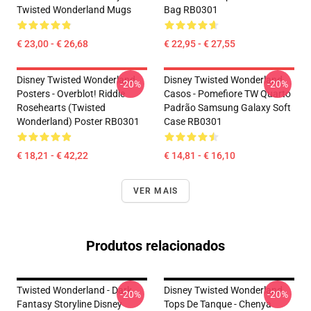
Twisted Wonderland Mugs
Bag RB0301
€ 23,00 - € 26,68
€ 22,95 - € 27,55
Disney Twisted Wonderland
Disney Twisted Wonderland
-20%
-20%
Posters - Overblot! Riddle
Casos - Pomefiore TW Quarto
Rosehearts (Twisted
Padrão Samsung Galaxy Soft
Wonderland) Poster RB0301
Case RB0301
€ 18,21 - € 42,22
€ 14,81 - € 16,10
VER MAIS
Produtos relacionados
Twisted Wonderland - Dark
Disney Twisted Wonderland
-20%
-20%
Fantasy Storyline Disney
Tops De Tanque - Chenya