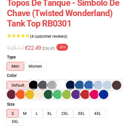
Topos De Tanque - Símbolo De
Chave (Twisted Wonderland)
Tank Top RB0301
(4 customer reviews)
€28.12
€22.49
-20%
$24.45
Type
Men
Women
Color
Default
Size
S
M
L
XL
2XL
3XL
4XL
5XL