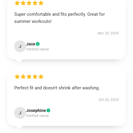
Super comfortable and fits perfectly. Great for
summer workouts!
Nov 30, 2024
Jace
J
Verified owner
Perfect fit and doesn't shrink after washing.
Oct 26, 2024
Josephine
J
Verified owner