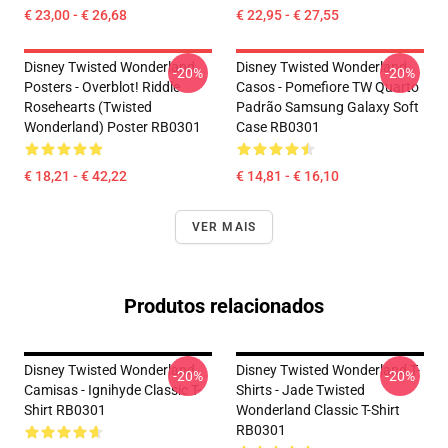
€ 23,00 - € 26,68
€ 22,95 - € 27,55
Disney Twisted Wonderland
Disney Twisted Wonderland
-20%
-20%
Posters - Overblot! Riddle
Casos - Pomefiore TW Quarto
Rosehearts (Twisted
Padrão Samsung Galaxy Soft
Wonderland) Poster RB0301
Case RB0301
€ 18,21 - € 42,22
€ 14,81 - € 16,10
VER MAIS
Produtos relacionados
Disney Twisted Wonderland
Disney Twisted Wonderland T-
-20%
-20%
Camisas - Ignihyde Classic T-
Shirts - Jade Twisted
Shirt RB0301
Wonderland Classic T-Shirt
RB0301