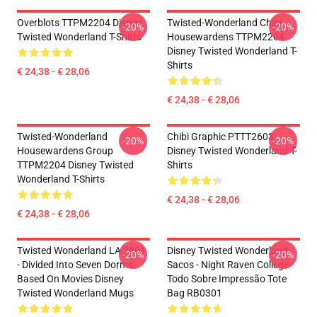
Overblots TTPM2204 Disney
Twisted-Wonderland Chibi
-20%
-20%
Twisted Wonderland T-Shirts
Housewardens TTPM2204
Disney Twisted Wonderland T-
Shirts
€ 24,38 - € 28,06
€ 24,38 - € 28,06
Twisted-Wonderland
Chibi Graphic PTTT2603
-20%
-20%
Housewardens Group
Disney Twisted Wonderland T-
TTPM2204 Disney Twisted
Shirts
Wonderland T-Shirts
€ 24,38 - € 28,06
€ 24,38 - € 28,06
Twisted Wonderland LA 2801
Disney Twisted Wonderland
-20%
-20%
- Divided Into Seven Dorms
Sacos - Night Raven College
Based On Movies Disney
Todo Sobre Impressão Tote
Twisted Wonderland Mugs
Bag RB0301