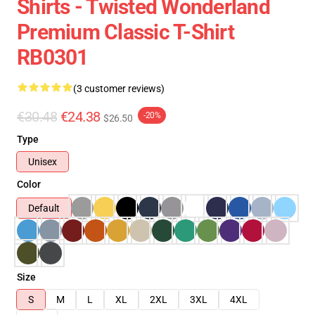
Shirts - Twisted Wonderland
Premium Classic T-Shirt
RB0301
(3 customer reviews)
€30.48
€24.38
-20%
$26.50
Type
Unisex
Color
Default
Size
S
M
L
XL
2XL
3XL
4XL