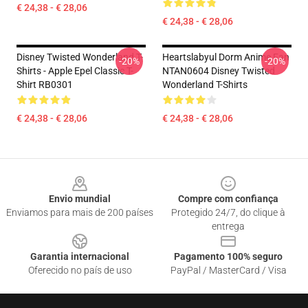
€ 24,38 - € 28,06
€ 24,38 - € 28,06
Disney Twisted Wonderland T-
Heartslabyul Dorm Anime Fan
-20%
-20%
Shirts - Apple Epel Classic T-
NTAN0604 Disney Twisted
Shirt RB0301
Wonderland T-Shirts
€ 24,38 - € 28,06
€ 24,38 - € 28,06
Footer
Envio mundial
Compre com confiança
Enviamos para mais de 200 países
Protegido 24/7, do clique à
entrega
Garantia internacional
Pagamento 100% seguro
Oferecido no país de uso
PayPal / MasterCard / Visa