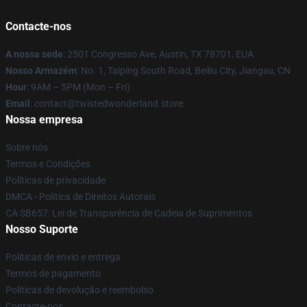
Contacte-nos
A nossa sede
: 2501 Congresso Ave, Austin, TX 78701, EUA
Nosso Armazém
: No. 1, Taiping South Road, Beiliu City, Jiangsu, CN
Hour
: 9AM – 5PM (Mon – Fri)
Email
: contact@twistedwonderland.store
Nossa empresa
Sobre nós
Termos e Condições
Políticas de privacidade
DMCA - Política de Direitos Autorais
CA SB657: Lei de Transparência de Cadeia de Suprimentos
Nosso Suporte
Políticas de envio e entrega
Termos de pagamento
Políticas de devolução e reembolso
Contacte-nos