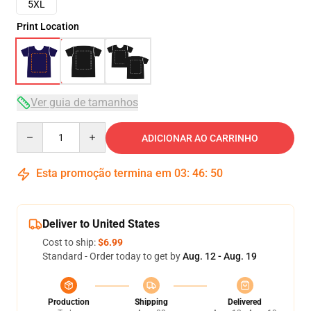
5XL
Print Location
Ver guia de tamanhos
Quantity
ADICIONAR AO CARRINHO
Esta promoção termina em
03
:
46
:
50
Deliver to United States
Cost to ship:
$6.99
Standard - Order today to get by
Aug. 12 - Aug. 19
Production
Shipping
Delivered