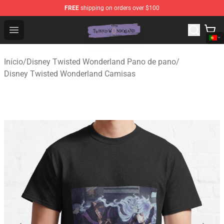
FREE
shipping on orders over $100
Twisted Wonderland Store - Official Twisted Wonderlan
Open menu
Início
/
Disney Twisted Wonderland Pano de pano
/
Disney Twisted Wonderland Camisas