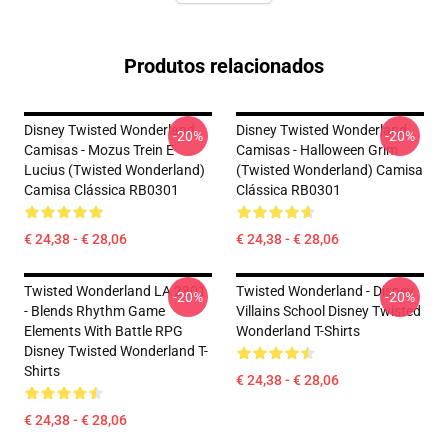
Produtos relacionados
Disney Twisted Wonderland
Disney Twisted Wonderland
-20%
-20%
Camisas - Mozus Trein E
Camisas - Halloween Grim
Lucius (Twisted Wonderland)
(Twisted Wonderland) Camisa
Camisa Clássica RB0301
Clássica RB0301
€ 24,38 - € 28,06
€ 24,38 - € 28,06
Twisted Wonderland LA 2801
Twisted Wonderland - Disney
-20%
-20%
- Blends Rhythm Game
Villains School Disney Twisted
Elements With Battle RPG
Wonderland T-Shirts
Disney Twisted Wonderland T-
Shirts
€ 24,38 - € 28,06
€ 24,38 - € 28,06