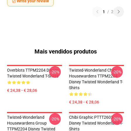
Write your review
1
/
2
Mais vendidos produtos
Overblots TTPM2204 Disney
Twisted-Wonderland Chibi
-20%
-20%
Twisted Wonderland T-Shirts
Housewardens TTPM2204
Disney Twisted Wonderland T-
Shirts
€ 24,38 - € 28,06
€ 24,38 - € 28,06
Twisted-Wonderland
Chibi Graphic PTTT2603
-20%
-20%
Housewardens Group
Disney Twisted Wonderland T-
TTPM2204 Disney Twisted
Shirts