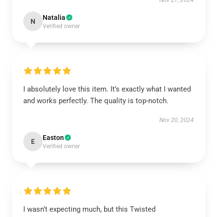
Nov 27, 2024
Natalia
N
Verified owner
I absolutely love this item. It’s exactly what I wanted
and works perfectly. The quality is top-notch.
Nov 20, 2024
Easton
E
Verified owner
I wasn’t expecting much, but this Twisted