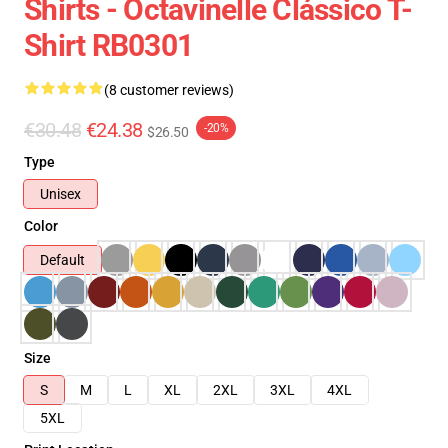
Shirts - Octavinelle Clássico T-
Shirt RB0301
(8 customer reviews)
€30.48
€24.38
-20%
$26.50
Type
Unisex
Color
Default
Size
S
M
L
XL
2XL
3XL
4XL
5XL