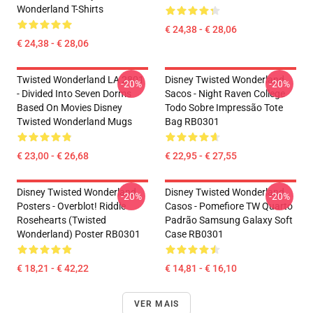
Wonderland T-Shirts
€ 24,38 - € 28,06
€ 24,38 - € 28,06
Twisted Wonderland LA 2801
Disney Twisted Wonderland
-20%
-20%
- Divided Into Seven Dorms
Sacos - Night Raven College
Based On Movies Disney
Todo Sobre Impressão Tote
Twisted Wonderland Mugs
Bag RB0301
€ 23,00 - € 26,68
€ 22,95 - € 27,55
Disney Twisted Wonderland
Disney Twisted Wonderland
-20%
-20%
Posters - Overblot! Riddle
Casos - Pomefiore TW Quarto
Rosehearts (Twisted
Padrão Samsung Galaxy Soft
Wonderland) Poster RB0301
Case RB0301
€ 18,21 - € 42,22
€ 14,81 - € 16,10
VER MAIS