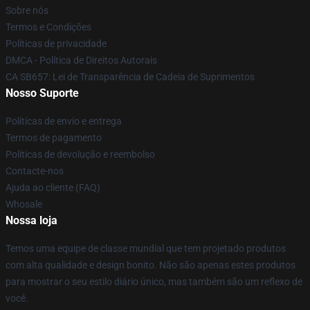
Sobre nós
Termos e Condições
Políticas de privacidade
DMCA - Política de Direitos Autorais
CA SB657: Lei de Transparência de Cadeia de Suprimentos
Nosso Suporte
Políticas de envio e entrega
Termos de pagamento
Políticas de devolução e reembolso
Contacte-nos
Ajuda ao cliente (FAQ)
Whosale
Nossa loja
Temos uma equipe de classe mundial que tem projetado produtos
com alta qualidade e design bonito. Não são apenas estes produtos
para mostrar o seu estilo diário único, mas também são um reflexo de
você.