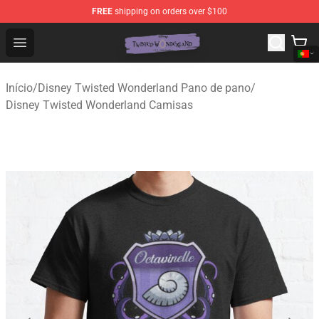
FREE
shipping on orders over $100
Twisted Wonderland Store - Official Twisted Wonderlan
Open menu
Início
/
Disney Twisted Wonderland Pano de pano
/
Disney Twisted Wonderland Camisas