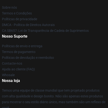
Sobre nós
Termos e Condições
Políticas de privacidade
DMCA - Política de Direitos Autorais
CA SB657: Lei de Transparência de Cadeia de Suprimentos
Nosso Suporte
Políticas de envio e entrega
Termos de pagamento
Políticas de devolução e reembolso
Contacte-nos
Ajuda ao cliente (FAQ)
Whosale
Nossa loja
Temos uma equipe de classe mundial que tem projetado produtos
com alta qualidade e design bonito. Não são apenas estes produtos
para mostrar o seu estilo diário único, mas também são um reflexo de
você.