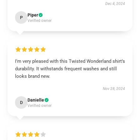
Dec 4, 2024
Piper
P
Verified owner
I’m very pleased with this Twisted Wonderland shirt’s
durability. It withstands frequent washes and still
looks brand new.
Nov 28, 2024
Danielle
D
Verified owner