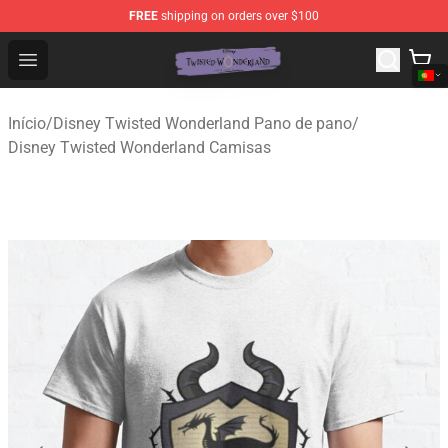
FREE
shipping on orders over $100
Twisted Wonderland Store - Official Twisted Wonderlan
Open menu
Início
/
Disney Twisted Wonderland Pano de pano
/
Disney Twisted Wonderland Camisas