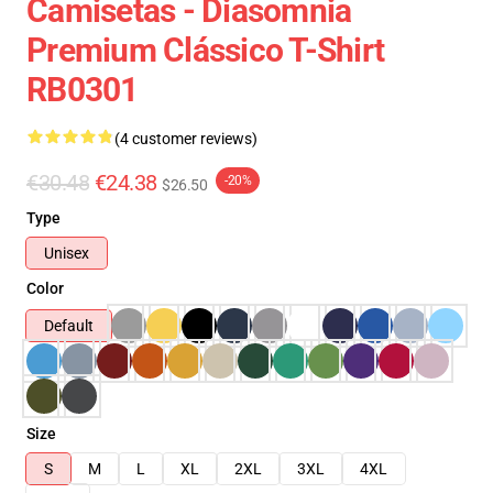
Camisetas - Diasomnia
Premium Clássico T-Shirt
RB0301
(4 customer reviews)
€30.48
€24.38
-20%
$26.50
Type
Unisex
Color
Default
Size
S
M
L
XL
2XL
3XL
4XL