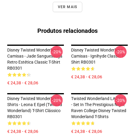
VER MAIS
Produtos relacionados
Disney Twisted Wonderland
Disney Twisted Wonderland
-20%
-20%
Camisas - Jade Sanguessuga
Camisas - Ignihyde Classic T-
Retro Estética Classic T-Shirt
Shirt RB0301
RB0301
€ 24,38 - € 28,06
€ 24,38 - € 28,06
Disney Twisted Wonderland T-
Twisted Wonderland LA 2801
-20%
-20%
Shirts - Leona E Epel (Twisted
- Set In The Prestigious Night
Wonderland) T-Shirt Clássico
Raven College Disney Twisted
RB0301
Wonderland T-Shirts
€ 24,38 - € 28,06
€ 24,38 - € 28,06