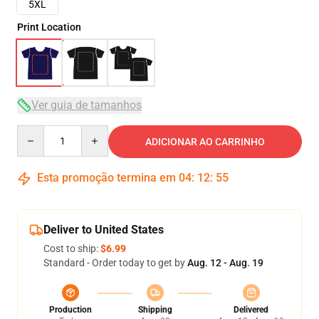
5XL
Print Location
Ver guia de tamanhos
Quantity
ADICIONAR AO CARRINHO
Esta promoção termina em
04
:
12
:
54
Deliver to United States
Cost to ship:
$6.99
Standard - Order today to get by
Aug. 12 - Aug. 19
Production
Shipping
Delivered