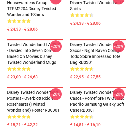
Housewardens Group
Disney Twisted Wonderland T-
TTPM2204 Disney Twisted
Shirts
Wonderland T-Shirts
€ 24,38 - € 28,06
€ 24,38 - € 28,06
Twisted Wonderland LA 2801
Disney Twisted Wonderland
-20%
-20%
- Divided Into Seven Dorms
Sacos - Night Raven College
Based On Movies Disney
Todo Sobre Impressão Tote
Twisted Wonderland Mugs
Bag RB0301
€ 23,00 - € 26,68
€ 22,95 - € 27,55
Disney Twisted Wonderland
Disney Twisted Wonderland
-20%
-20%
Posters - Overblot! Riddle
Casos - Pomefiore TW Quarto
Rosehearts (Twisted
Padrão Samsung Galaxy Soft
Wonderland) Poster RB0301
Case RB0301
€ 18,21 - € 42,22
€ 14,81 - € 16,10