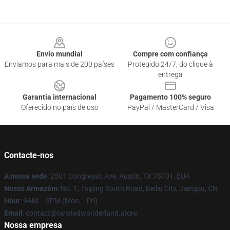
Footer
Envio mundial
Compre com confiança
Enviamos para mais de 200 países
Protegido 24/7, do clique à
entrega
Garantia internacional
Pagamento 100% seguro
Oferecido no país de uso
PayPal / MasterCard / Visa
Contacte-nos
A nossa sede
: 2501 Congresso Ave, Austin, TX 78701, EUA
Nosso Armazém
: No. 1, Taiping South Road, Beiliu City, Jiangsu, CN
Hour
: 9AM – 5PM (Mon – Fri)
Email
: contact@twistedwonderland.store
Nossa empresa