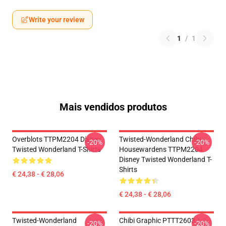
Write your review
1
/
1
Mais vendidos produtos
Overblots TTPM2204 Disney
Twisted-Wonderland Chibi
-20%
-20%
Twisted Wonderland T-Shirts
Housewardens TTPM2204
Disney Twisted Wonderland T-
Shirts
€ 24,38 - € 28,06
€ 24,38 - € 28,06
Twisted-Wonderland
Chibi Graphic PTTT2603
-20%
-20%