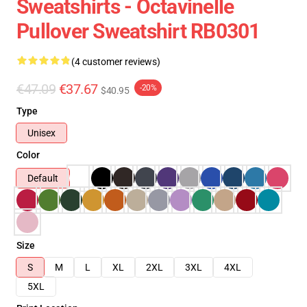
Sweatshirts - Octavinelle
Pullover Sweatshirt RB0301
(4 customer reviews)
€47.09
€37.67
-20%
$40.95
Type
Unisex
Color
Default
Size
S
M
L
XL
2XL
3XL
4XL
5XL