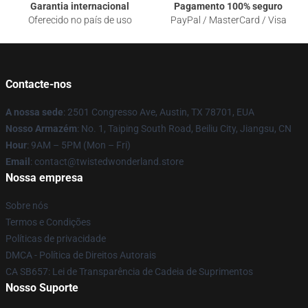
Garantia internacional
Pagamento 100% seguro
Oferecido no país de uso
PayPal / MasterCard / Visa
Contacte-nos
A nossa sede
: 2501 Congresso Ave, Austin, TX 78701, EUA
Nosso Armazém
: No. 1, Taiping South Road, Beiliu City, Jiangsu, CN
Hour
: 9AM – 5PM (Mon – Fri)
Email
: contact@twistedwonderland.store
Nossa empresa
Sobre nós
Termos e Condições
Políticas de privacidade
DMCA - Política de Direitos Autorais
CA SB657: Lei de Transparência de Cadeia de Suprimentos
Nosso Suporte