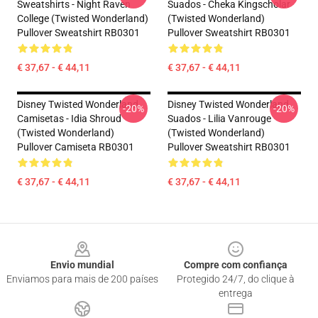
Sweatshirts - Night Raven
Suados - Cheka Kingscholar
College (Twisted Wonderland)
(Twisted Wonderland)
Pullover Sweatshirt RB0301
Pullover Sweatshirt RB0301
€ 37,67 - € 44,11
€ 37,67 - € 44,11
Disney Twisted Wonderland
Disney Twisted Wonderland
-20%
-20%
Camisetas - Idia Shroud
Suados - Lilia Vanrouge
(Twisted Wonderland)
(Twisted Wonderland)
Pullover Camiseta RB0301
Pullover Sweatshirt RB0301
€ 37,67 - € 44,11
€ 37,67 - € 44,11
Footer
Envio mundial
Compre com confiança
Enviamos para mais de 200 países
Protegido 24/7, do clique à
entrega