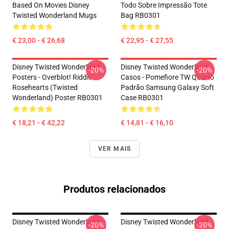
Based On Movies Disney
Todo Sobre Impressão Tote
Twisted Wonderland Mugs
Bag RB0301
€ 23,00 - € 26,68
€ 22,95 - € 27,55
Disney Twisted Wonderland
Disney Twisted Wonderland
-20%
-20%
Posters - Overblot! Riddle
Casos - Pomefiore TW Quarto
Rosehearts (Twisted
Padrão Samsung Galaxy Soft
Wonderland) Poster RB0301
Case RB0301
€ 18,21 - € 42,22
€ 14,81 - € 16,10
VER MAIS
Produtos relacionados
Disney Twisted Wonderland
Disney Twisted Wonderland
-20%
-20%