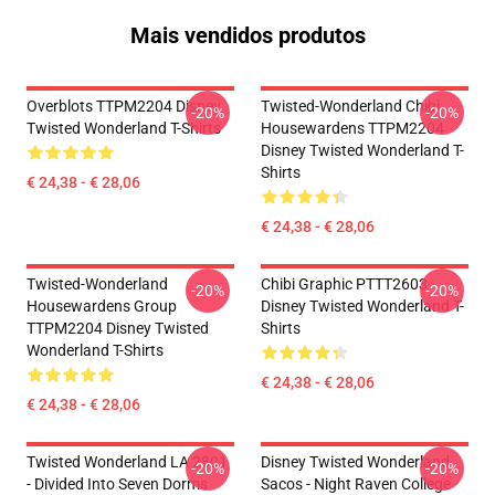
Mais vendidos produtos
Overblots TTPM2204 Disney
Twisted-Wonderland Chibi
-20%
-20%
Twisted Wonderland T-Shirts
Housewardens TTPM2204
Disney Twisted Wonderland T-
Shirts
€ 24,38 - € 28,06
€ 24,38 - € 28,06
Twisted-Wonderland
Chibi Graphic PTTT2603
-20%
-20%
Housewardens Group
Disney Twisted Wonderland T-
TTPM2204 Disney Twisted
Shirts
Wonderland T-Shirts
€ 24,38 - € 28,06
€ 24,38 - € 28,06
Twisted Wonderland LA 2801
Disney Twisted Wonderland
-20%
-20%
- Divided Into Seven Dorms
Sacos - Night Raven College