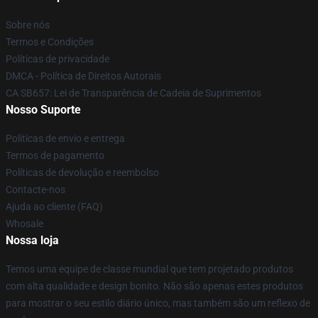
Sobre nós
Termos e Condições
Políticas de privacidade
DMCA - Política de Direitos Autorais
CA SB657: Lei de Transparência de Cadeia de Suprimentos
Nosso Suporte
Políticas de envio e entrega
Termos de pagamento
Políticas de devolução e reembolso
Contacte-nos
Ajuda ao cliente (FAQ)
Whosale
Nossa loja
Temos uma equipe de classe mundial que tem projetado produtos
com alta qualidade e design bonito. Não são apenas estes produtos
para mostrar o seu estilo diário único, mas também são um reflexo de