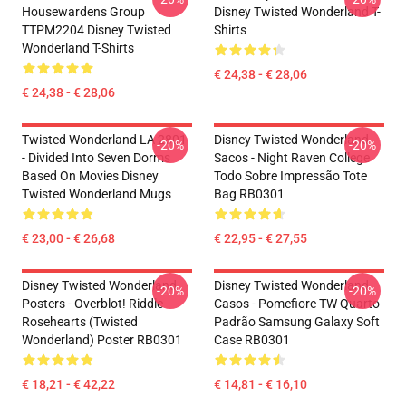
Housewardens Group
Disney Twisted Wonderland T-
TTPM2204 Disney Twisted
Shirts
Wonderland T-Shirts
€ 24,38 - € 28,06
€ 24,38 - € 28,06
Twisted Wonderland LA 2801
Disney Twisted Wonderland
-20%
-20%
- Divided Into Seven Dorms
Sacos - Night Raven College
Based On Movies Disney
Todo Sobre Impressão Tote
Twisted Wonderland Mugs
Bag RB0301
€ 23,00 - € 26,68
€ 22,95 - € 27,55
Disney Twisted Wonderland
Disney Twisted Wonderland
-20%
-20%
Posters - Overblot! Riddle
Casos - Pomefiore TW Quarto
Rosehearts (Twisted
Padrão Samsung Galaxy Soft
Wonderland) Poster RB0301
Case RB0301
€ 18,21 - € 42,22
€ 14,81 - € 16,10