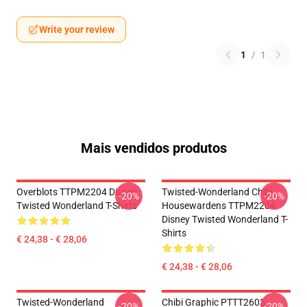
Write your review
1
/
1
Mais vendidos produtos
Overblots TTPM2204 Disney
Twisted-Wonderland Chibi
-20%
-20%
Twisted Wonderland T-Shirts
Housewardens TTPM2204
Disney Twisted Wonderland T-
Shirts
€ 24,38 - € 28,06
€ 24,38 - € 28,06
Twisted-Wonderland
Chibi Graphic PTTT2603
-20%
-20%