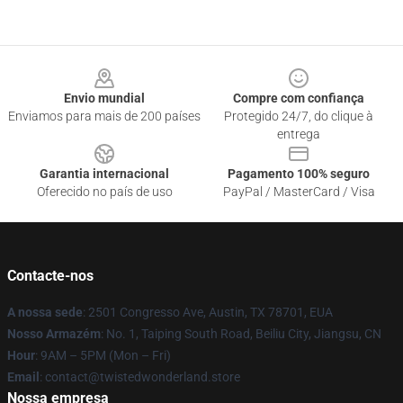
Footer
Envio mundial
Compre com confiança
Enviamos para mais de 200 países
Protegido 24/7, do clique à
entrega
Garantia internacional
Pagamento 100% seguro
Oferecido no país de uso
PayPal / MasterCard / Visa
Contacte-nos
A nossa sede
: 2501 Congresso Ave, Austin, TX 78701, EUA
Nosso Armazém
: No. 1, Taiping South Road, Beiliu City, Jiangsu, CN
Hour
: 9AM – 5PM (Mon – Fri)
Email
: contact@twistedwonderland.store
Nossa empresa