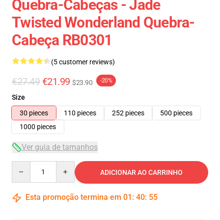
Quebra-Cabeças - Jade
Twisted Wonderland Quebra-
Cabeça RB0301
(5 customer reviews)
€27.49
€21.99
-20%
$23.90
Size
30 pieces
110 pieces
252 pieces
500 pieces
1000 pieces
Ver guia de tamanhos
Quantity
ADICIONAR AO CARRINHO
Esta promoção termina em
01
:
40
:
54