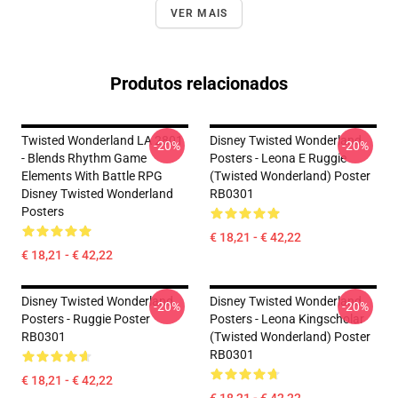
VER MAIS
Produtos relacionados
Twisted Wonderland LA 2801
Disney Twisted Wonderland
-20%
-20%
- Blends Rhythm Game
Posters - Leona E Ruggie
Elements With Battle RPG
(Twisted Wonderland) Poster
Disney Twisted Wonderland
RB0301
Posters
€ 18,21 - € 42,22
€ 18,21 - € 42,22
Disney Twisted Wonderland
Disney Twisted Wonderland
-20%
-20%
Posters - Ruggie Poster
Posters - Leona Kingscholar
RB0301
(Twisted Wonderland) Poster
RB0301
€ 18,21 - € 42,22