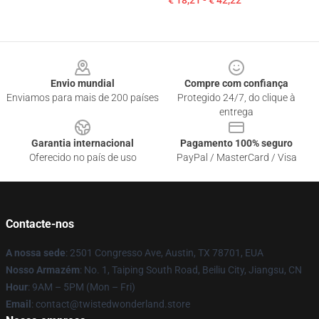
€ 18,21 - € 42,22
Footer
Envio mundial
Compre com confiança
Enviamos para mais de 200 países
Protegido 24/7, do clique à
entrega
Garantia internacional
Pagamento 100% seguro
Oferecido no país de uso
PayPal / MasterCard / Visa
Contacte-nos
A nossa sede
: 2501 Congresso Ave, Austin, TX 78701, EUA
Nosso Armazém
: No. 1, Taiping South Road, Beiliu City, Jiangsu, CN
Hour
: 9AM – 5PM (Mon – Fri)
Email
: contact@twistedwonderland.store