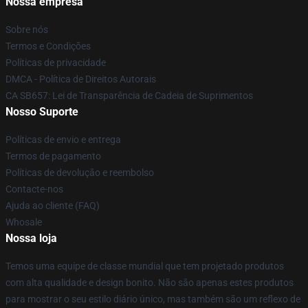
Nossa empresa
Sobre nós
Termos e Condições
Políticas de privacidade
DMCA - Política de Direitos Autorais
CA SB657: Lei de Transparência de Cadeia de Suprimentos
Nosso Suporte
Políticas de envio e entrega
Termos de pagamento
Políticas de devolução e reembolso
Contacte-nos
Ajuda ao cliente (FAQ)
Whosale
Nossa loja
Temos uma equipe de classe mundial que tem projetado produtos
com alta qualidade e design bonito. Não são apenas estes produtos
para mostrar o seu estilo diário único, mas também são um reflexo de