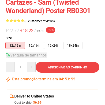
Cartazes - Sam (Twisted
Wonderland) Poster RB0301
(8 customer reviews)
€22.77
€18.22
-20%
$19.80
Size
12x18in
16x16in
16x24in
18x24in
Ver guia de tamanhos
Quantity
ADICIONAR AO CARRINHO
Esta promoção termina em
04
:
53
:
54
Deliver to United States
Cost to ship:
$6.99