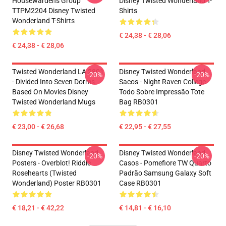
Housewardens Group
Disney Twisted Wonderland T-
TTPM2204 Disney Twisted
Shirts
Wonderland T-Shirts
€ 24,38 - € 28,06
€ 24,38 - € 28,06
Twisted Wonderland LA 2801
Disney Twisted Wonderland
-20%
-20%
- Divided Into Seven Dorms
Sacos - Night Raven College
Based On Movies Disney
Todo Sobre Impressão Tote
Twisted Wonderland Mugs
Bag RB0301
€ 23,00 - € 26,68
€ 22,95 - € 27,55
Disney Twisted Wonderland
Disney Twisted Wonderland
-20%
-20%
Posters - Overblot! Riddle
Casos - Pomefiore TW Quarto
Rosehearts (Twisted
Padrão Samsung Galaxy Soft
Wonderland) Poster RB0301
Case RB0301
€ 18,21 - € 42,22
€ 14,81 - € 16,10