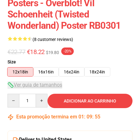
Posters - Overblot! Vil
Schoenheit (Twisted
Wonderland) Poster RB0301
(8 customer reviews)
€22.77
€18.22
-20%
$19.80
Size
12x18in
16x16in
16x24in
18x24in
Ver guia de tamanhos
Quantity
ADICIONAR AO CARRINHO
Esta promoção termina em
01
:
09
:
54
Deliver to United States