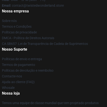
Email
: contact@twistedwonderland.store
Nossa empresa
Sobre nós
Termos e Condições
Políticas de privacidade
DMCA - Política de Direitos Autorais
CA SB657: Lei de Transparência de Cadeia de Suprimentos
Nosso Suporte
Políticas de envio e entrega
Termos de pagamento
Políticas de devolução e reembolso
Contacte-nos
Ajuda ao cliente (FAQ)
Whosale
Nossa loja
Temos uma equipe de classe mundial que tem projetado produtos