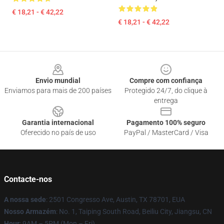
€ 18,21 - € 42,22
€ 18,21 - € 42,22
Footer
Envio mundial
Compre com confiança
Enviamos para mais de 200 países
Protegido 24/7, do clique à
entrega
Garantia internacional
Pagamento 100% seguro
Oferecido no país de uso
PayPal / MasterCard / Visa
Contacte-nos
A nossa sede
: 2501 Congresso Ave, Austin, TX 78701, EUA
Nosso Armazém
: No. 1, Taiping South Road, Beiliu City, Jiangsu, CN
Hour
: 9AM – 5PM (Mon – Fri)