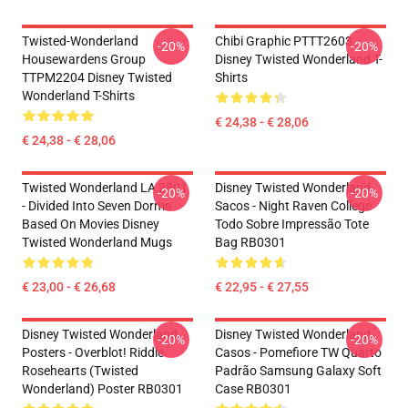
Twisted-Wonderland
Chibi Graphic PTTT2603
-20%
-20%
Housewardens Group
Disney Twisted Wonderland T-
TTPM2204 Disney Twisted
Shirts
Wonderland T-Shirts
€ 24,38 - € 28,06
€ 24,38 - € 28,06
Twisted Wonderland LA 2801
Disney Twisted Wonderland
-20%
-20%
- Divided Into Seven Dorms
Sacos - Night Raven College
Based On Movies Disney
Todo Sobre Impressão Tote
Twisted Wonderland Mugs
Bag RB0301
€ 23,00 - € 26,68
€ 22,95 - € 27,55
Disney Twisted Wonderland
Disney Twisted Wonderland
-20%
-20%
Posters - Overblot! Riddle
Casos - Pomefiore TW Quarto
Rosehearts (Twisted
Padrão Samsung Galaxy Soft
Wonderland) Poster RB0301
Case RB0301