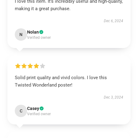
I love this item. It’s incredibly useful and high-quality,
making it a great purchase.
Dec 6, 2024
Nolan
N
Verified owner
Solid print quality and vivid colors. I love this
Twisted Wonderland poster!
Dec 3, 2024
Casey
C
Verified owner