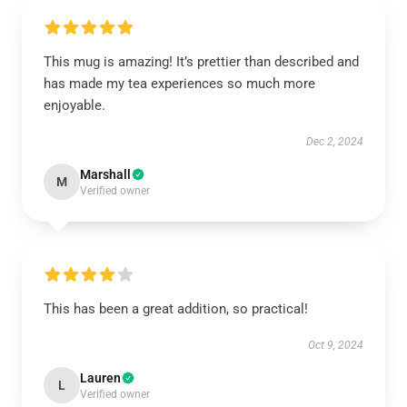
This mug is amazing! It’s prettier than described and
has made my tea experiences so much more
enjoyable.
Dec 2, 2024
Marshall
M
Verified owner
This has been a great addition, so practical!
Oct 9, 2024
Lauren
L
Verified owner