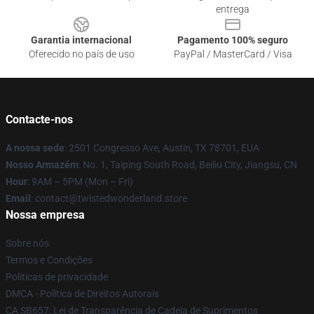
entrega
Garantia internacional
Pagamento 100% seguro
Oferecido no país de uso
PayPal / MasterCard / Visa
Contacte-nos
A nossa sede
: 2501 Congresso Ave, Austin, TX 78701, EUA
Nosso Armazém
: No. 1, Taiping South Road, Beiliu City, Jiangsu, CN
Hour
: 9AM – 5PM (Mon – Fri)
Email
: contact@twistedwonderland.store
Nossa empresa
Sobre nós
Termos e Condições
Políticas de privacidade
DMCA - Política de Direitos Autorais
CA SB657: Lei de Transparência de Cadeia de Suprimentos