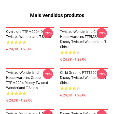
Mais vendidos produtos
Overblots TTPM2204 Disney
Twisted-Wonderland Chibi
-20%
-20%
Twisted Wonderland T-Shirts
Housewardens TTPM2204
Disney Twisted Wonderland T-
Shirts
€ 24,38 - € 28,06
€ 24,38 - € 28,06
Twisted-Wonderland
Chibi Graphic PTTT2603
-20%
-20%
Housewardens Group
Disney Twisted Wonderland T-
TTPM2204 Disney Twisted
Shirts
Wonderland T-Shirts
€ 24,38 - € 28,06
€ 24,38 - € 28,06
Twisted Wonderland LA 2801
Disney Twisted Wonderland