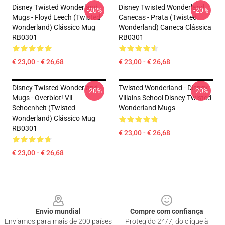
Disney Twisted Wonderland
Disney Twisted Wonderland
-20%
-20%
Mugs - Floyd Leech (Twisted
Canecas - Prata (Twisted
Wonderland) Clássico Mug
Wonderland) Caneca Clássica
RB0301
RB0301
€ 23,00 - € 26,68
€ 23,00 - € 26,68
Disney Twisted Wonderland
Twisted Wonderland - Disney
-20%
-20%
Mugs - Overblot! Vil
Villains School Disney Twisted
Schoenheit (Twisted
Wonderland Mugs
Wonderland) Clássico Mug
RB0301
€ 23,00 - € 26,68
€ 23,00 - € 26,68
Footer
Envio mundial
Compre com confiança
Enviamos para mais de 200 países
Protegido 24/7, do clique à