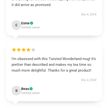
it did arrive as promised.
Dec 4, 2024
Esme
E
Verified owner
I’m obsessed with this Twisted Wonderland mug! It’s
prettier than described and makes my tea time so
much more delightful. Thanks for a great product!
Dec 4, 2024
Beau
B
Verified owner