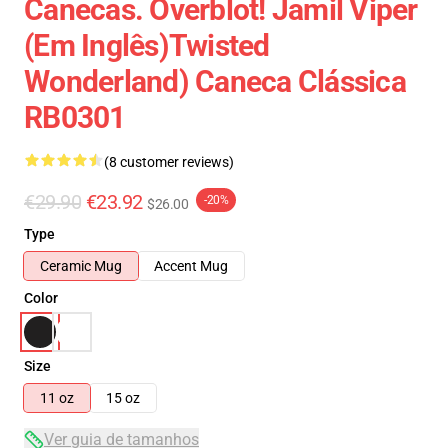
Canecas. Overblot! Jamil Viper
(em Inglês)Twisted
Wonderland) Caneca Clássica
RB0301
(8 customer reviews)
€29.90
€23.92
-20%
$26.00
Type
Ceramic Mug
Accent Mug
Color
Size
11 oz
15 oz
Ver guia de tamanhos