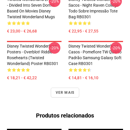
-20%
-20%
- Divided Into Seven Dorms
Sacos - Night Raven College
Based On Movies Disney
Todo Sobre Impressão Tote
Twisted Wonderland Mugs
Bag RB0301
€ 23,00 - € 26,68
€ 22,95 - € 27,55
Disney Twisted Wonderland
Disney Twisted Wonderland
-20%
-20%
Posters - Overblot! Riddle
Casos - Pomefiore TW Quarto
Rosehearts (Twisted
Padrão Samsung Galaxy Soft
Wonderland) Poster RB0301
Case RB0301
€ 18,21 - € 42,22
€ 14,81 - € 16,10
VER MAIS
Produtos relacionados