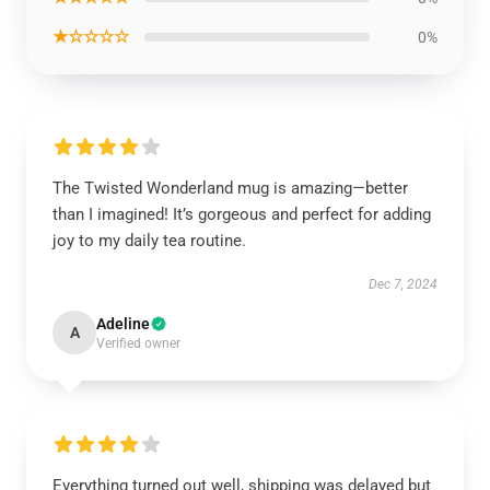
★☆☆☆☆
0%
The Twisted Wonderland mug is amazing—better
than I imagined! It’s gorgeous and perfect for adding
joy to my daily tea routine.
Dec 7, 2024
Adeline
A
Verified owner
Everything turned out well, shipping was delayed but