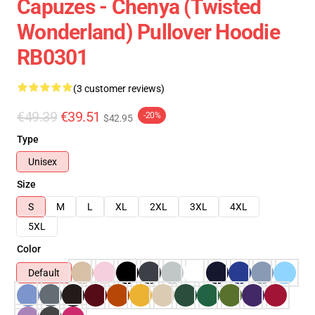
Capuzes - Chenya (Twisted
Wonderland) Pullover Hoodie
RB0301
(3 customer reviews)
€49.39
€39.51
-20%
$42.95
Type
Unisex
Size
S
M
L
XL
2XL
3XL
4XL
5XL
Color
Default