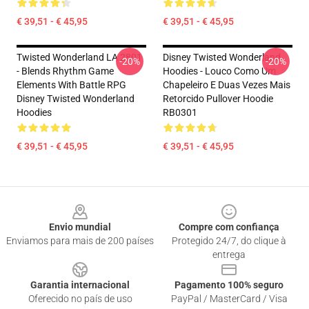
€ 39,51 - € 45,95
€ 39,51 - € 45,95
Twisted Wonderland LA 2801
Disney Twisted Wonderland
-20%
-20%
- Blends Rhythm Game
Hoodies - Louco Como Um
Elements With Battle RPG
Chapeleiro E Duas Vezes Mais
Disney Twisted Wonderland
Retorcido Pullover Hoodie
Hoodies
RB0301
€ 39,51 - € 45,95
€ 39,51 - € 45,95
Footer
Envio mundial
Compre com confiança
Enviamos para mais de 200 países
Protegido 24/7, do clique à
entrega
Garantia internacional
Pagamento 100% seguro
Oferecido no país de uso
PayPal / MasterCard / Visa