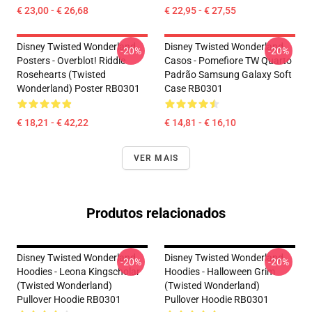
€ 23,00 - € 26,68
€ 22,95 - € 27,55
Disney Twisted Wonderland
Disney Twisted Wonderland
-20%
-20%
Posters - Overblot! Riddle
Casos - Pomefiore TW Quarto
Rosehearts (Twisted
Padrão Samsung Galaxy Soft
Wonderland) Poster RB0301
Case RB0301
€ 18,21 - € 42,22
€ 14,81 - € 16,10
VER MAIS
Produtos relacionados
Disney Twisted Wonderland
Disney Twisted Wonderland
-20%
-20%
Hoodies - Leona Kingscholar
Hoodies - Halloween Grim
(Twisted Wonderland)
(Twisted Wonderland)
Pullover Hoodie RB0301
Pullover Hoodie RB0301