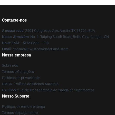
Contacte-nos
A nossa sede
: 2501 Congresso Ave, Austin, TX 78701, EUA
Nosso Armazém
: No. 1, Taiping South Road, Beiliu City, Jiangsu, CN
Hour
: 9AM – 5PM (Mon – Fri)
Email
: contact@twistedwonderland.store
Nossa empresa
Sobre nós
Termos e Condições
Políticas de privacidade
DMCA - Política de Direitos Autorais
CA SB657: Lei de Transparência de Cadeia de Suprimentos
Nosso Suporte
Políticas de envio e entrega
Termos de pagamento