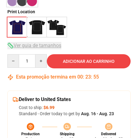
Print Location
Ver guia de tamanhos
Quantity
ADICIONAR AO CARRINHO
Esta promoção termina em
00
:
23
:
54
Deliver to United States
Cost to ship:
$6.99
Standard - Order today to get by
Aug. 16 - Aug. 23
Production
Shipping
Delivered