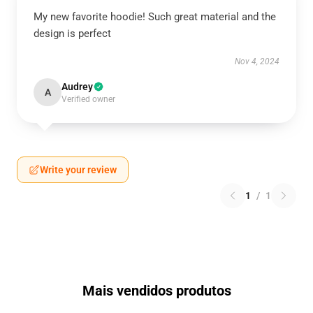
My new favorite hoodie! Such great material and the
design is perfect
Nov 4, 2024
Audrey
A
Verified owner
Write your review
1
/
1
Mais vendidos produtos