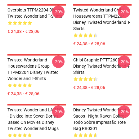
Overblots TTPM2204 Disney
Twisted-Wonderland Chibi
-20%
-20%
Twisted Wonderland T-Shirts
Housewardens TTPM2204
Disney Twisted Wonderland T-
Shirts
€ 24,38 - € 28,06
€ 24,38 - € 28,06
Twisted-Wonderland
Chibi Graphic PTTT2603
-20%
-20%
Housewardens Group
Disney Twisted Wonderland T-
TTPM2204 Disney Twisted
Shirts
Wonderland T-Shirts
€ 24,38 - € 28,06
€ 24,38 - € 28,06
Twisted Wonderland LA 2801
Disney Twisted Wonderland
-20%
-20%
- Divided Into Seven Dorms
Sacos - Night Raven College
Based On Movies Disney
Todo Sobre Impressão Tote
Twisted Wonderland Mugs
Bag RB0301