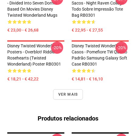
- Divided Into Seven Dorms
Sacos - Night Raven College
Based On Movies Disney
Todo Sobre Impressão Tote
Twisted Wonderland Mugs
Bag RB0301
€ 23,00 - € 26,68
€ 22,95 - € 27,55
Disney Twisted Wonderland
Disney Twisted Wonderland
-20%
-20%
Posters - Overblot! Riddle
Casos - Pomefiore TW Quarto
Rosehearts (Twisted
Padrão Samsung Galaxy Soft
Wonderland) Poster RB0301
Case RB0301
€ 18,21 - € 42,22
€ 14,81 - € 16,10
VER MAIS
Produtos relacionados