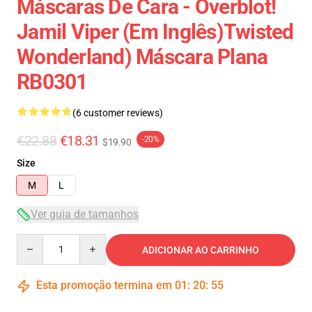
Máscaras De Cara - Overblot!
Jamil Viper (em Inglês)Twisted
Wonderland) Máscara Plana
RB0301
(6 customer reviews)
€22.88
€18.31
-20%
$19.90
Size
M
L
Ver guia de tamanhos
Quantity
ADICIONAR AO CARRINHO
Esta promoção termina em
01
:
20
:
54