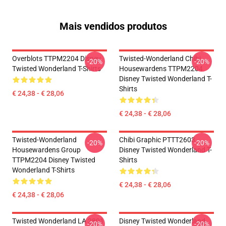
Mais vendidos produtos
Overblots TTPM2204 Disney
Twisted-Wonderland Chibi
-20%
-20%
Twisted Wonderland T-Shirts
Housewardens TTPM2204
Disney Twisted Wonderland T-
Shirts
€ 24,38 - € 28,06
€ 24,38 - € 28,06
Twisted-Wonderland
Chibi Graphic PTTT2603
-20%
-20%
Housewardens Group
Disney Twisted Wonderland T-
TTPM2204 Disney Twisted
Shirts
Wonderland T-Shirts
€ 24,38 - € 28,06
€ 24,38 - € 28,06
Twisted Wonderland LA 2801
Disney Twisted Wonderland
-20%
-20%