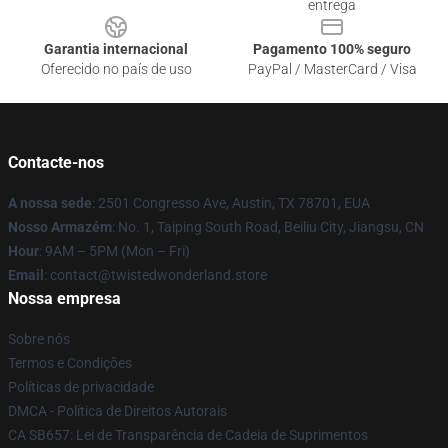
entrega
Garantia internacional
Pagamento 100% seguro
Oferecido no país de uso
PayPal / MasterCard / Visa
Contacte-nos
A nossa sede
: 2501 Congresso Ave, Austin, TX 78701, EUA
Nosso Armazém
: No. 1, Taiping South Road, Beiliu City, Jiangsu, CN
Hour
: 9AM – 5PM (Mon – Fri)
Email
: contact@twistedwonderland.store
Nossa empresa
Sobre nós
Termos e Condições
Políticas de privacidade
DMCA - Política de Direitos Autorais
CA SB657: Lei de Transparência de Cadeia de Suprimentos