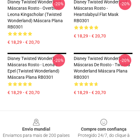
Disney Twisted Wonderland
Disney Twisted Wonderland
-20%
-20%
Máscaras Rosto - Overblot!
Máscaras Rosto -
Leona Kingscholar (Twisted
Heartslabyul Flat Mask
Wonderland) Máscara Plana
RB0301
RB0301
€ 18,29 - € 20,70
€ 18,29 - € 20,70
Disney Twisted Wonderland
Disney Twisted Wonderland
-20%
-20%
Máscaras Rosto - Leona E
Máscaras De Rosto - Twisted
Epel (Twisted Wonderland)
Wonderland Máscara Plana
Máscara Plana RB0301
RB0301
€ 18,29 - € 20,70
€ 18,29 - € 20,70
Footer
Envio mundial
Compre com confiança
Enviamos para mais de 200 países
Protegido 24/7, do clique à