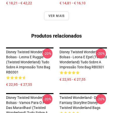
€ 18,21 - € 42,22
€ 14,81 - € 16,10
VER MAIS
Produtos relacionados
Disney Twisted Wonderland
Disney Twisted Wonderland
-20%
-20%
Bolsas - Leona E Ruggie
Bolsas - Leona E Epel (Twisted
(Twisted Wonderland) Tudo
Wonderland) Tudo Sobre A
Sobre A Impressão Tote Bag
Impressão Tote Bag RB0301
RB0301
€ 22,95 - € 27,55
€ 22,95 - € 27,55
Disney Twisted Wonderland
Twisted Wonderland - Dark
-20%
-20%
Bolsas - Vamos Para O País
Fantasy Storyline Disney
Das Maravilhas! (Twisted
Twisted Wonderland Bags
Wonderland) Tudo Sobre A