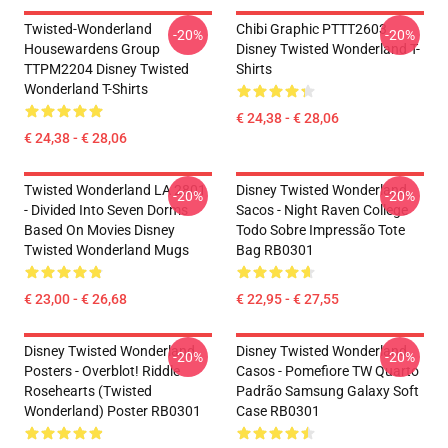
Twisted-Wonderland
Chibi Graphic PTTT2603
-20%
-20%
Housewardens Group
Disney Twisted Wonderland T-
TTPM2204 Disney Twisted
Shirts
Wonderland T-Shirts
€ 24,38 - € 28,06
€ 24,38 - € 28,06
Twisted Wonderland LA 2801
Disney Twisted Wonderland
-20%
-20%
- Divided Into Seven Dorms
Sacos - Night Raven College
Based On Movies Disney
Todo Sobre Impressão Tote
Twisted Wonderland Mugs
Bag RB0301
€ 23,00 - € 26,68
€ 22,95 - € 27,55
Disney Twisted Wonderland
Disney Twisted Wonderland
-20%
-20%
Posters - Overblot! Riddle
Casos - Pomefiore TW Quarto
Rosehearts (Twisted
Padrão Samsung Galaxy Soft
Wonderland) Poster RB0301
Case RB0301