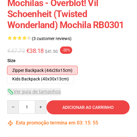
Mochilas - Overblot! Vil
Schoenheit (Twisted
Wonderland) Mochila RB0301
(3 customer reviews)
€47.73
€38.18
-20%
$41.50
Size
Zipper Backpack (44x26x15cm)
Kids Backpack (40x30x13cm)
Ver guia de tamanhos
Quantity
ADICIONAR AO CARRINHO
Esta promoção termina em
03
:
15
:
54