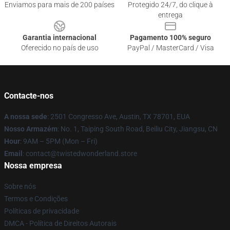
Enviamos para mais de 200 países
Protegido 24/7, do clique à
entrega
Garantia internacional
Pagamento 100% seguro
Oferecido no país de uso
PayPal / MasterCard / Visa
Contacte-nos
A nossa sede
: 2501 Congresso Ave, Austin, TX 78701, EUA
Nosso Armazém
: No. 1, Taiping South Road, Beiliu City, Jiangsu, CN
Hour
: 9AM – 5PM (Mon – Fri)
Email
: contact@twistedwonderland.store
Nossa empresa
Sobre nós
Termos e Condições
Políticas de privacidade
DMCA - Política de Direitos Autorais