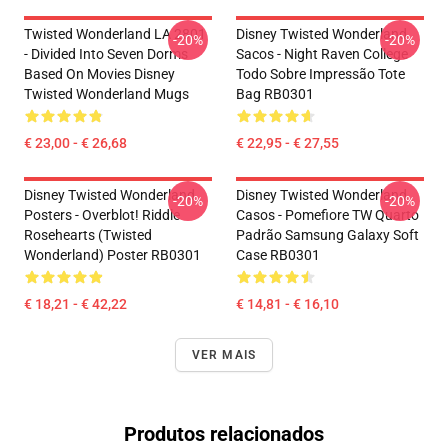
Twisted Wonderland LA 2801
Disney Twisted Wonderland
-20%
-20%
- Divided Into Seven Dorms
Sacos - Night Raven College
Based On Movies Disney
Todo Sobre Impressão Tote
Twisted Wonderland Mugs
Bag RB0301
€ 23,00 - € 26,68
€ 22,95 - € 27,55
Disney Twisted Wonderland
Disney Twisted Wonderland
-20%
-20%
Posters - Overblot! Riddle
Casos - Pomefiore TW Quarto
Rosehearts (Twisted
Padrão Samsung Galaxy Soft
Wonderland) Poster RB0301
Case RB0301
€ 18,21 - € 42,22
€ 14,81 - € 16,10
VER MAIS
Produtos relacionados