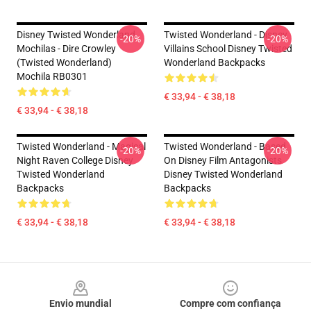
Disney Twisted Wonderland
Twisted Wonderland - Disney
-20%
-20%
Mochilas - Dire Crowley
Villains School Disney Twisted
(Twisted Wonderland)
Wonderland Backpacks
Mochila RB0301
€ 33,94 - € 38,18
€ 33,94 - € 38,18
Twisted Wonderland - Magical
Twisted Wonderland - Based
-20%
-20%
Night Raven College Disney
On Disney Film Antagonists
Twisted Wonderland
Disney Twisted Wonderland
Backpacks
Backpacks
€ 33,94 - € 38,18
€ 33,94 - € 38,18
Footer
Envio mundial
Compre com confiança