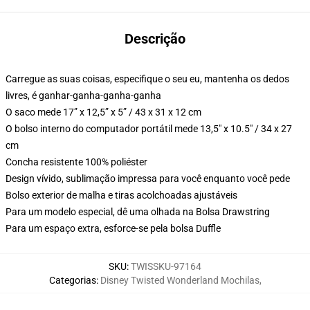
Descrição
Carregue as suas coisas, especifique o seu eu, mantenha os dedos
livres, é ganhar-ganha-ganha-ganha
O saco mede 17” x 12,5” x 5” / 43 x 31 x 12 cm
O bolso interno do computador portátil mede 13,5" x 10.5" / 34 x 27
cm
Concha resistente 100% poliéster
Design vívido, sublimação impressa para você enquanto você pede
Bolso exterior de malha e tiras acolchoadas ajustáveis
Para um modelo especial, dê uma olhada na Bolsa Drawstring
Para um espaço extra, esforce-se pela bolsa Duffle
SKU
:
TWISSKU-97164
Categorias
:
Disney Twisted Wonderland Mochilas
,