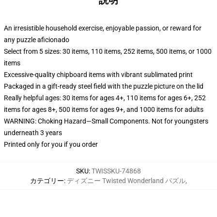
説明
An irresistible household exercise, enjoyable passion, or reward for
any puzzle aficionado
Select from 5 sizes: 30 items, 110 items, 252 items, 500 items, or 1000
items
Excessive-quality chipboard items with vibrant sublimated print
Packaged in a gift-ready steel field with the puzzle picture on the lid
Really helpful ages: 30 items for ages 4+, 110 items for ages 6+, 252
items for ages 8+, 500 items for ages 9+, and 1000 items for adults
WARNING: Choking Hazard—Small Components. Not for youngsters
underneath 3 years
Printed only for you if you order
SKU
:
TWISSKU-74868
カテゴリー
:
ディズニー Twisted Wonderland パズル
,