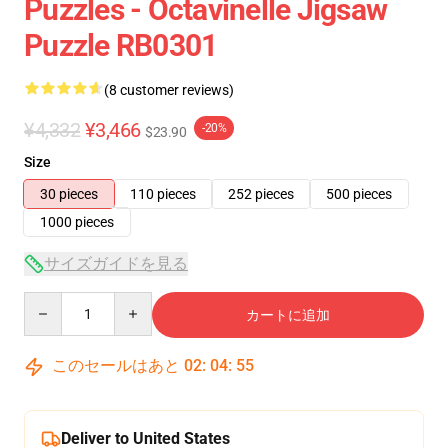
Puzzles - Octavinelle Jigsaw
Puzzle RB0301
(8 customer reviews)
¥4,332
¥3,466
-20%
$23.90
Size
30 pieces
110 pieces
252 pieces
500 pieces
1000 pieces
サイズガイドを見る
Quantity
カートに追加
このセールはあと
02
:
04
:
54
Deliver to United States