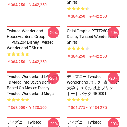
Shirts
￥384,250 - ￥442,250
￥384,250 - ￥442,250
Twisted-Wonderland
Chibi Graphic PTTT2603
-20%
-20%
Housewardens Group
Disney Twisted Wonderland T-
TTPM2204 Disney Twisted
Shirts
Wonderland T-Shirts
￥384,250 - ￥442,250
￥384,250 - ￥442,250
Twisted Wonderland LA 2801
ディズニー Twisted
-20%
-20%
- Divided Into Seven Dorms
Wonderland バッグ - 夜 Raven
Based On Movies Disney
大学 すべての 以上 プリント
Twisted Wonderland Mugs
トート バッグ RB0301
￥362,500 - ￥420,500
￥361,775 - ￥434,275
ディズニー Twisted
ディズニー Twisted
-20%
-20%