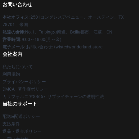
お問い合わせ
本社オフィス
: 2501コングレスアベニュー、オースティン、TX
78701、米国
私達の倉庫
:No.1、Taipingの南道、Beiliu都市、江蘇、CN
営業時間
: 9:00～18:00(月～金)
電子メール
: お問い合わせ: twistedwonderland.store
会社案内
私たちについて
利用規約
プライバシーポリシー
DMCA - 著作権ポリシー
カリフォルニアSB657: サプライチェーンの透明性法
当社のサポート
配送&配送ポリシー
支払条件
返品・返金ポリシー
お問い合わせ