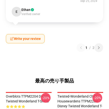
Sep 25, 2024
Ethan
E
Verified owner
Write your review
1
/
2
最高の売り手製品
Overblots TTPM2204 Disney
Twisted-Wonderland Chibi
-20%
-20%
Twisted Wonderland T-Shirts
Housewardens TTPM2204
Disney Twisted Wonderland T-