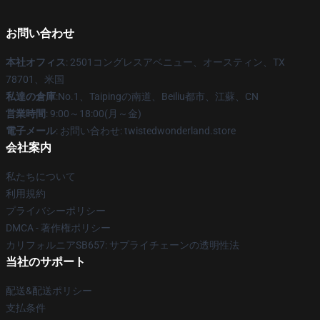
お問い合わせ
本社オフィス
: 2501コングレスアベニュー、オースティン、TX
78701、米国
私達の倉庫
:No.1、Taipingの南道、Beiliu都市、江蘇、CN
営業時間
: 9:00～18:00(月～金)
電子メール
: お問い合わせ: twistedwonderland.store
会社案内
私たちについて
利用規約
プライバシーポリシー
DMCA - 著作権ポリシー
カリフォルニアSB657: サプライチェーンの透明性法
当社のサポート
配送&配送ポリシー
支払条件