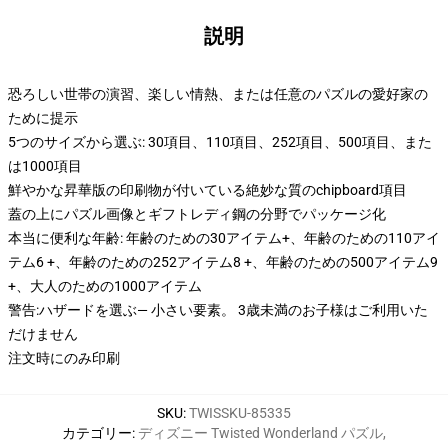
説明
恐ろしい世帯の演習、楽しい情熱、または任意のパズルの愛好家の
ために提示
5つのサイズから選ぶ: 30項目、110項目、252項目、500項目、また
は1000項目
鮮やかな昇華版の印刷物が付いている絶妙な質のchipboard項目
蓋の上にパズル画像とギフトレディ鋼の分野でパッケージ化
本当に便利な年齢: 年齢のための30アイテム+、年齢のための110アイ
テム6 +、年齢のための252アイテム8 +、年齢のための500アイテム9
+、大人のための1000アイテム
警告:ハザードを選ぶ— 小さい要素。 3歳未満のお子様はご利用いた
だけません
注文時にのみ印刷
SKU
:
TWISSKU-85335
カテゴリー
:
ディズニー Twisted Wonderland パズル
,