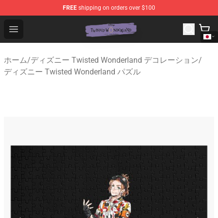
FREE
shipping on orders over $100
Twisted Wonderland Store - Official Twisted Wonderlan
Open menu
ホーム
/
ディズニー Twisted Wonderland デコレーション
/
ディズニー Twisted Wonderland パズル