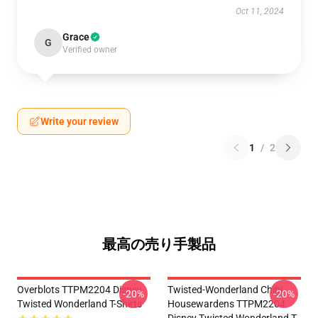
Oct 11, 2024
Grace
G
Verified owner
Write your review
1
/
2
最高の売り手製品
Overblots TTPM2204 Disney
Twisted-Wonderland Chibi
-20%
-20%
Twisted Wonderland T-Shirts
Housewardens TTPM2204