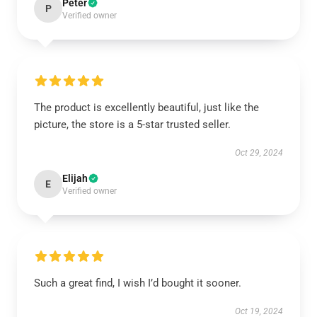
Peter
P
Verified owner
The product is excellently beautiful, just like the
picture, the store is a 5-star trusted seller.
Oct 29, 2024
Elijah
E
Verified owner
Such a great find, I wish I’d bought it sooner.
Oct 19, 2024