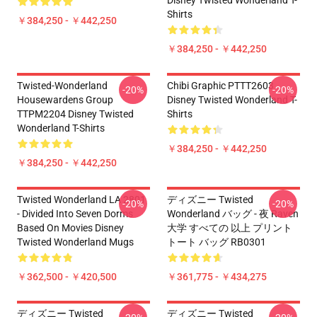
Disney Twisted Wonderland T-
Shirts
￥384,250 - ￥442,250
￥384,250 - ￥442,250
Twisted-Wonderland
Chibi Graphic PTTT2603
-20%
-20%
Housewardens Group
Disney Twisted Wonderland T-
TTPM2204 Disney Twisted
Shirts
Wonderland T-Shirts
￥384,250 - ￥442,250
￥384,250 - ￥442,250
Twisted Wonderland LA 2801
ディズニー Twisted
-20%
-20%
- Divided Into Seven Dorms
Wonderland バッグ - 夜 Raven
Based On Movies Disney
大学 すべての 以上 プリント
Twisted Wonderland Mugs
トート バッグ RB0301
￥362,500 - ￥420,500
￥361,775 - ￥434,275
ディズニー Twisted
ディズニー Twisted