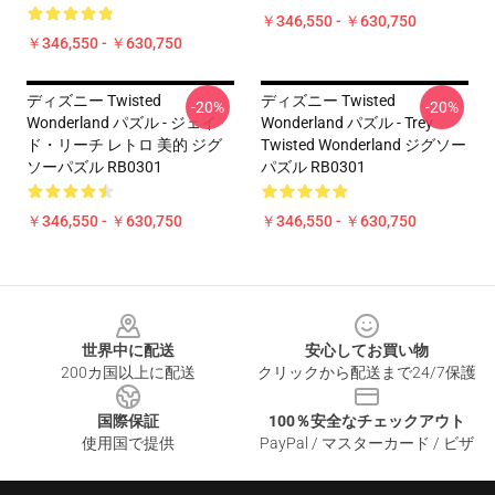
￥346,550 - ￥630,750
￥346,550 - ￥630,750
ディズニー Twisted
ディズニー Twisted
-20%
-20%
Wonderland パズル - ジェイ
Wonderland パズル - Trey
ド・リーチ レトロ 美的 ジグ
Twisted Wonderland ジグソー
ソーパズル RB0301
パズル RB0301
￥346,550 - ￥630,750
￥346,550 - ￥630,750
Footer
世界中に配送
安心してお買い物
200カ国以上に配送
クリックから配送まで24/7保護
国際保証
100％安全なチェックアウト
使用国で提供
PayPal / マスターカード / ビザ