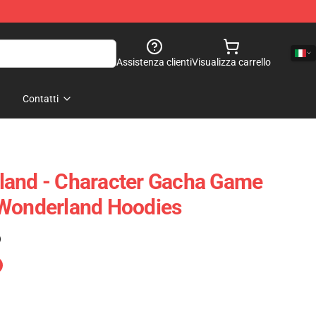
Assistenza clienti
Visualizza carrello
Contatti
land - Character Gacha Game
 Wonderland Hoodies
)