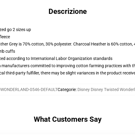
Descrizione
zed go 2 sizes up
fleece
ather Grey is 70% cotton, 30% polyester. Charcoal Heather is 60% cotton,
ib cuffs
uated according to International Labor Organization standards
m manufacturers committed to improving cotton farming practices with the
al third-party fulfiller, there may be slight variances in the product receiv
DWONDERLAND-0546-DEFAULT
Categorie
:
Disney Disney Twisted Wonder
What Customers Say