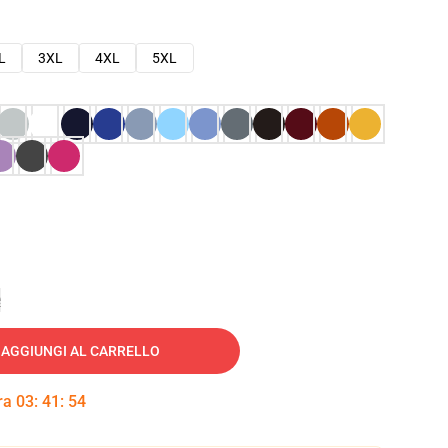
L
3XL
4XL
5XL
e
AGGIUNGI AL CARRELLO
tra
03
:
41
:
53