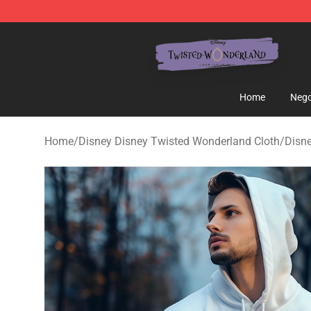
Twisted Wonderland Store - Official Twisted Wonderl
Home
Nego
Home
/
Disney Disney Twisted Wonderland Cloth
/
Disn