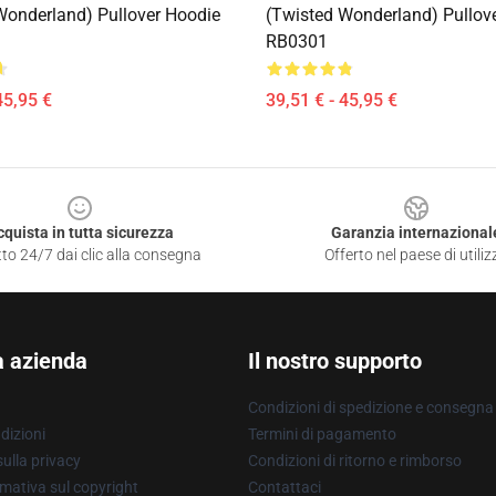
Wonderland) Pullover Hoodie
(Twisted Wonderland) Pullov
RB0301
45,95 €
39,51 € - 45,95 €
cquista in tutta sicurezza
Garanzia internazional
to 24/7 dai clic alla consegna
Offerto nel paese di utiliz
a azienda
Il nostro supporto
Condizioni di spedizione e consegna
dizioni
Termini di pagamento
ulla privacy
Condizioni di ritorno e rimborso
mativa sul copyright
Contattaci