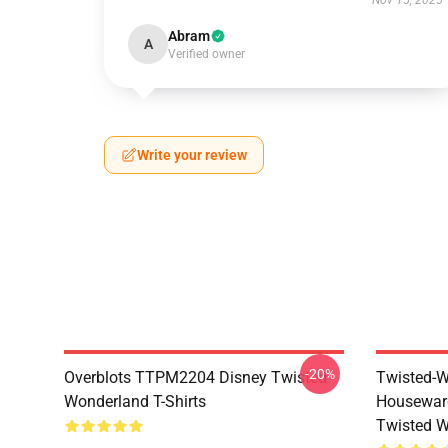
Nov 15, 2025
Abram
A
Verified owner
Write your review
-20%
Overblots TTPM2204 Disney Twisted
Twisted-W
Wonderland T-Shirts
Housewar
Twisted W