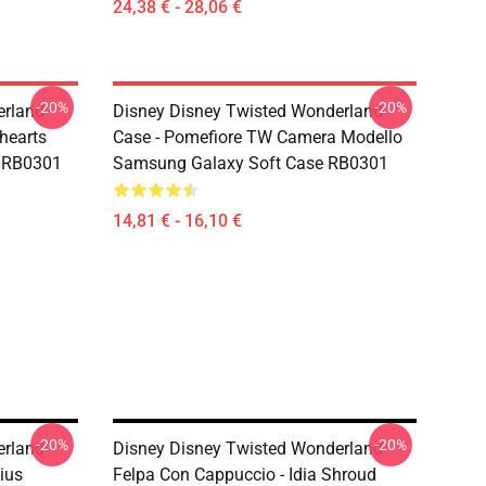
24,38 € - 28,06 €
-20%
-20%
erland
Disney Disney Twisted Wonderland
ehearts
Case - Pomefiore TW Camera Modello
r RB0301
Samsung Galaxy Soft Case RB0301
14,81 € - 16,10 €
-20%
-20%
erland
Disney Disney Twisted Wonderland
ius
Felpa Con Cappuccio - Idia Shroud