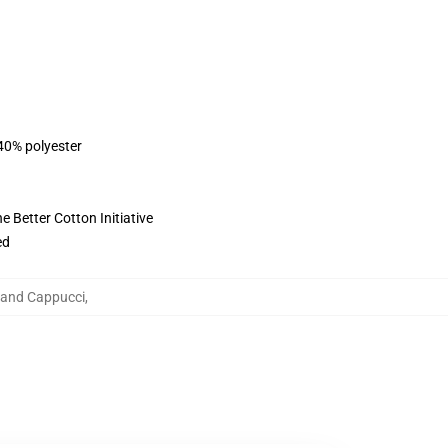
 40% polyester
 Better Cotton Initiative
ed
land Cappucci
,