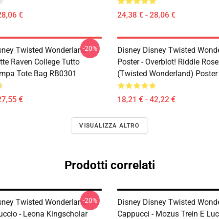
28,06 €
24,38 € - 28,06 €
-20%
sney Twisted Wonderland
Disney Disney Twisted Wond
tte Raven College Tutto
Poster - Overblot! Riddle Ros
ampa Tote Bag RB0301
(Twisted Wonderland) Poste
27,55 €
18,21 € - 42,22 €
VISUALIZZA ALTRO
Prodotti correlati
-20%
sney Twisted Wonderland
Disney Disney Twisted Wond
ccio - Leona Kingscholar
Cappucci - Mozus Trein E Luc