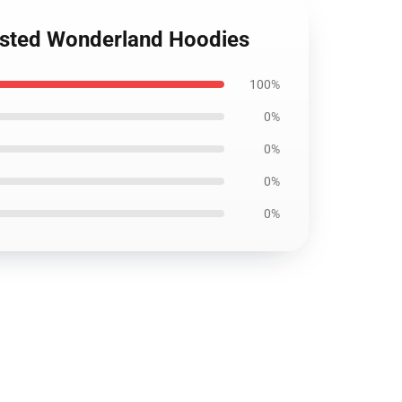
isted Wonderland Hoodies
100%
0%
0%
0%
0%