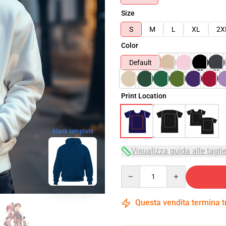
Size
S
M
L
XL
2X
Color
Default
Print Location
blank template
Visualizza guida alle tagli
Quantity
Questa vendita termina 