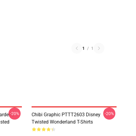
1
/
1
-20%
-20%
ardens
Chibi Graphic PTTT2603 Disney
sted
Twisted Wonderland T-Shirts