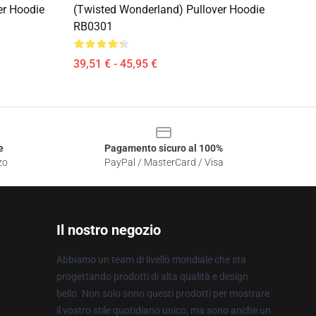
er Hoodie
(Twisted Wonderland) Pullover Hoodie
RB0301
39,51 € - 45,95 €
e
Pagamento sicuro al 100%
zo
PayPal / MasterCard / Visa
Il nostro negozio
Abbiamo un team di livello mondiale che sta
progettando prodotti di alta qualità e design
bello. Non solo sono questi prodotti per mostrare
il vostro stile quotidiano unico, ma sono anche un