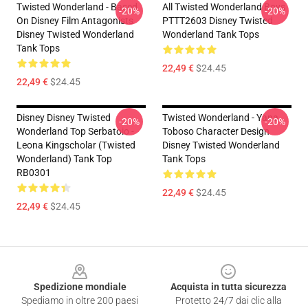
Twisted Wonderland - Based
All Twisted Wonderland Boys
-20%
-20%
On Disney Film Antagonists
PTTT2603 Disney Twisted
Disney Twisted Wonderland
Wonderland Tank Tops
Tank Tops
22,49 €
$24.45
22,49 €
$24.45
Disney Disney Twisted
Twisted Wonderland - Yana
-20%
-20%
Wonderland Top Serbatoio -
Toboso Character Design
Leona Kingscholar (Twisted
Disney Twisted Wonderland
Wonderland) Tank Top
Tank Tops
RB0301
22,49 €
$24.45
22,49 €
$24.45
Footer
Spedizione mondiale
Acquista in tutta sicurezza
Spediamo in oltre 200 paesi
Protetto 24/7 dai clic alla