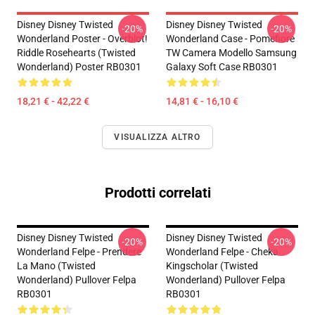
Disney Disney Twisted
Disney Disney Twisted
-20%
-20%
Wonderland Poster - Overblot!
Wonderland Case - Pomefiore
Riddle Rosehearts (Twisted
TW Camera Modello Samsung
Wonderland) Poster RB0301
Galaxy Soft Case RB0301
18,21 € - 42,22 €
14,81 € - 16,10 €
VISUALIZZA ALTRO
Prodotti correlati
Disney Disney Twisted
Disney Disney Twisted
-20%
-20%
Wonderland Felpe - Prendere
Wonderland Felpe - Cheka
La Mano (Twisted
Kingscholar (Twisted
Wonderland) Pullover Felpa
Wonderland) Pullover Felpa
RB0301
RB0301