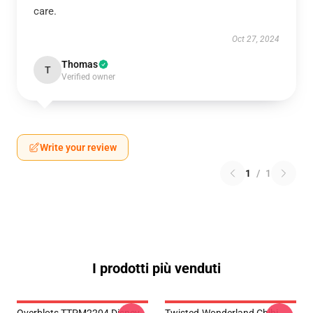
care.
Oct 27, 2024
Thomas
T
Verified owner
Write your review
1
/
1
I prodotti più venduti