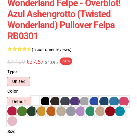
Wonderland Felpe - Overblot!
Azul Ashengrotto (Twisted
Wonderland) Pullover Felpa
RB0301
(5 customer reviews)
€47.09
€37.67
-20%
$40.95
Type
Unisex
Color
Default
Size