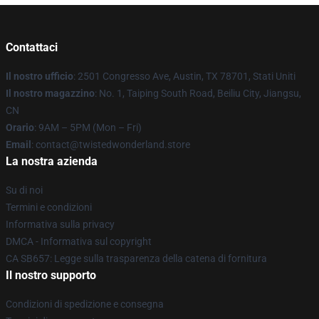
Contattaci
Il nostro ufficio
: 2501 Congresso Ave, Austin, TX 78701, Stati Uniti
Il nostro magazzino
: No. 1, Taiping South Road, Beiliu City, Jiangsu,
CN
Orario
: 9AM – 5PM (Mon – Fri)
Email
: contact@twistedwonderland.store
La nostra azienda
Su di noi
Termini e condizioni
Informativa sulla privacy
DMCA - Informativa sul copyright
CA SB657: Legge sulla trasparenza della catena di fornitura
Il nostro supporto
Condizioni di spedizione e consegna