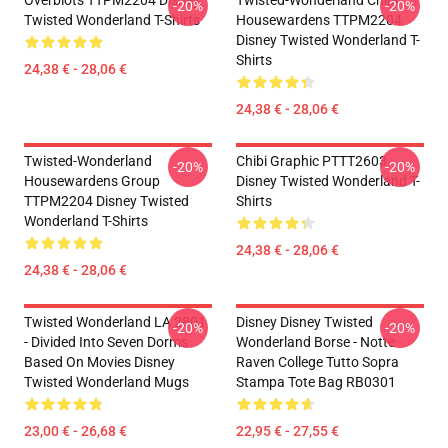
Overblots TTPM2204 Disney
Twisted-Wonderland Chibi
-20%
-20%
Twisted Wonderland T-Shirts
Housewardens TTPM2204
Disney Twisted Wonderland T-
Shirts
24,38 € - 28,06 €
24,38 € - 28,06 €
Twisted-Wonderland
Chibi Graphic PTTT2603
-20%
-20%
Housewardens Group
Disney Twisted Wonderland T-
TTPM2204 Disney Twisted
Shirts
Wonderland T-Shirts
24,38 € - 28,06 €
24,38 € - 28,06 €
Twisted Wonderland LA 2801
Disney Disney Twisted
-20%
-20%
- Divided Into Seven Dorms
Wonderland Borse - Notte
Based On Movies Disney
Raven College Tutto Sopra
Twisted Wonderland Mugs
Stampa Tote Bag RB0301
23,00 € - 26,68 €
22,95 € - 27,55 €