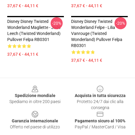
37,67 € - 44,11 €
37,67 € - 44,11 €
Disney Disney Twisted
Disney Disney Twisted
-20%
-20%
Wonderland Magliette - Jade
Wonderland Felpe - Lilia
Leech (Twisted Wonderland)
Vanrouge (Twisted
Pullover Felpa RB0301
Wonderland) Pullover Felpa
RB0301
37,67 € - 44,11 €
37,67 € - 44,11 €
Footer
Spedizione mondiale
Acquista in tutta sicurezza
Spediamo in oltre 200 paesi
Protetto 24/7 dai clic alla
consegna
Garanzia internazionale
Pagamento sicuro al 100%
Offerto nel paese di utilizzo
PayPal / MasterCard / Visa