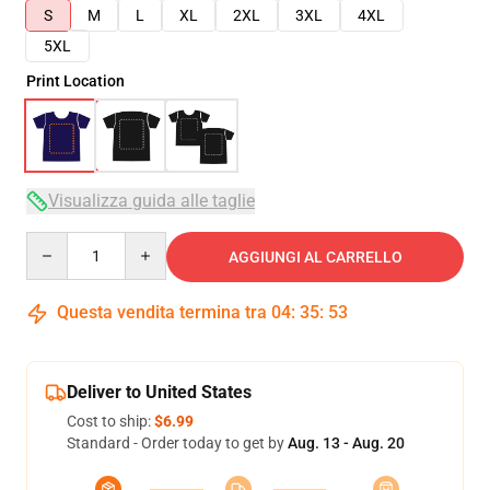
S
M
L
XL
2XL
3XL
4XL
5XL
Print Location
Visualizza guida alle taglie
Quantity
AGGIUNGI AL CARRELLO
Questa vendita termina tra
04
:
35
:
52
Deliver to United States
Cost to ship:
$6.99
Standard - Order today to get by
Aug. 13 - Aug. 20