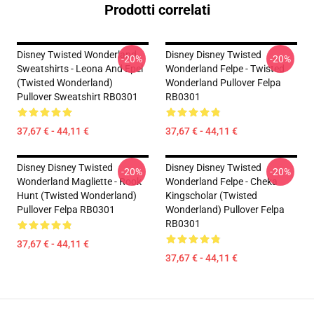
Prodotti correlati
Disney Twisted Wonderland
Disney Disney Twisted
-20%
-20%
Sweatshirts - Leona And Epel
Wonderland Felpe - Twisted
(Twisted Wonderland)
Wonderland Pullover Felpa
Pullover Sweatshirt RB0301
RB0301
37,67 € - 44,11 €
37,67 € - 44,11 €
Disney Disney Twisted
Disney Disney Twisted
-20%
-20%
Wonderland Magliette - Rook
Wonderland Felpe - Cheka
Hunt (Twisted Wonderland)
Kingscholar (Twisted
Pullover Felpa RB0301
Wonderland) Pullover Felpa
RB0301
37,67 € - 44,11 €
37,67 € - 44,11 €
Footer