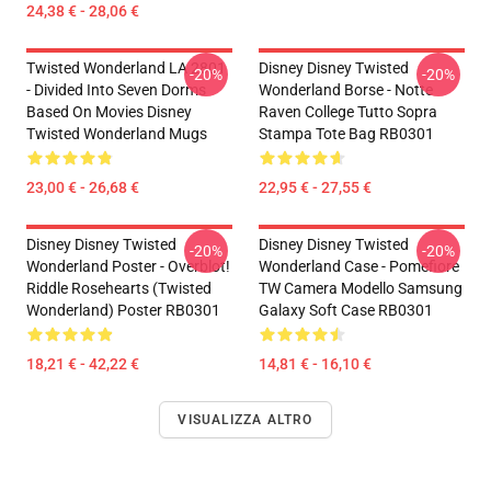
24,38 € - 28,06 €
Twisted Wonderland LA 2801
Disney Disney Twisted
-20%
-20%
- Divided Into Seven Dorms
Wonderland Borse - Notte
Based On Movies Disney
Raven College Tutto Sopra
Twisted Wonderland Mugs
Stampa Tote Bag RB0301
23,00 € - 26,68 €
22,95 € - 27,55 €
Disney Disney Twisted
Disney Disney Twisted
-20%
-20%
Wonderland Poster - Overblot!
Wonderland Case - Pomefiore
Riddle Rosehearts (Twisted
TW Camera Modello Samsung
Wonderland) Poster RB0301
Galaxy Soft Case RB0301
18,21 € - 42,22 €
14,81 € - 16,10 €
VISUALIZZA ALTRO