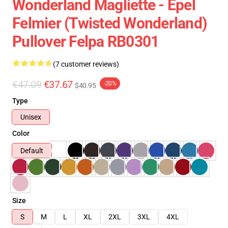
Wonderland Magliette - Epel
Felmier (Twisted Wonderland)
Pullover Felpa RB0301
(7 customer reviews)
€47.09
€37.67
-20%
$40.95
Type
Unisex
Color
Default
Size
S
M
L
XL
2XL
3XL
4XL