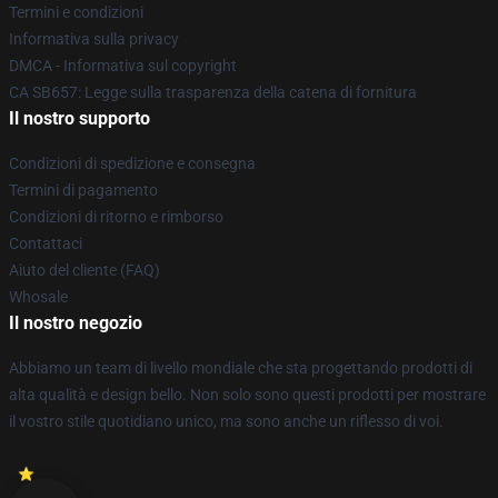
Termini e condizioni
Informativa sulla privacy
DMCA - Informativa sul copyright
CA SB657: Legge sulla trasparenza della catena di fornitura
Il nostro supporto
Condizioni di spedizione e consegna
Termini di pagamento
Condizioni di ritorno e rimborso
Contattaci
Aiuto del cliente (FAQ)
Whosale
Il nostro negozio
Abbiamo un team di livello mondiale che sta progettando prodotti di
alta qualità e design bello. Non solo sono questi prodotti per mostrare
il vostro stile quotidiano unico, ma sono anche un riflesso di voi.