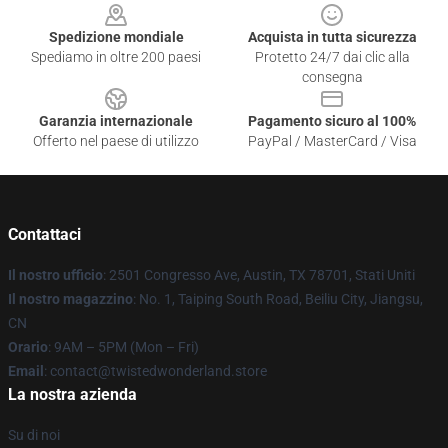
Spedizione mondiale
Acquista in tutta sicurezza
Spediamo in oltre 200 paesi
Protetto 24/7 dai clic alla
consegna
Garanzia internazionale
Pagamento sicuro al 100%
Offerto nel paese di utilizzo
PayPal / MasterCard / Visa
Contattaci
Il nostro ufficio
: 2501 Congresso Ave, Austin, TX 78701, Stati Uniti
Il nostro magazzino
: No. 1, Taiping South Road, Beiliu City, Jiangsu,
CN
Orario
: 9AM – 5PM (Mon – Fri)
Email
: contact@twistedwonderland.store
La nostra azienda
Su di noi