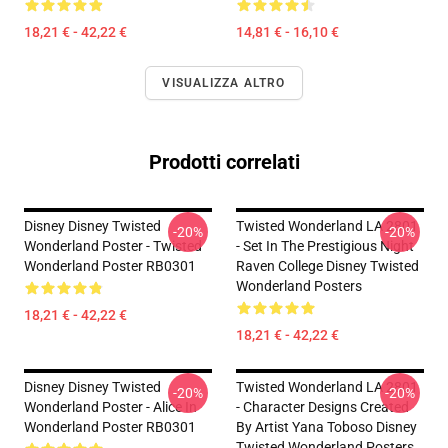
18,21 € - 42,22 €
14,81 € - 16,10 €
VISUALIZZA ALTRO
Prodotti correlati
Disney Disney Twisted
Twisted Wonderland LA 2801
-20%
-20%
Wonderland Poster - Twisted
- Set In The Prestigious Night
Wonderland Poster RB0301
Raven College Disney Twisted
Wonderland Posters
18,21 € - 42,22 €
18,21 € - 42,22 €
Disney Disney Twisted
Twisted Wonderland LA 2801
-20%
-20%
Wonderland Poster - Alice In
- Character Designs Created
Wonderland Poster RB0301
By Artist Yana Toboso Disney
Twisted Wonderland Posters