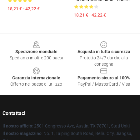
18,21 € - 42,22 €
18,21 € - 42,22 €
Footer
Spedizione mondiale
Acquista in tutta sicurezza
Spediamo in oltre 200 paesi
Protetto 24/7 dai clic alla
consegna
Garanzia internazionale
Pagamento sicuro al 100%
Offerto nel paese di utilizzo
PayPal / MasterCard / Visa
Contattaci
Il nostro ufficio
: 2501 Congresso Ave, Austin, TX 78701, Stati Uniti
Il nostro magazzino
: No. 1, Taiping South Road, Beiliu City, Jiangsu,