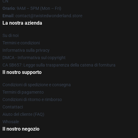
CN
Orario
: 9AM – 5PM (Mon – Fri)
Email
: contact@twistedwonderland.store
La nostra azienda
Su di noi
Termini e condizioni
Informativa sulla privacy
DMCA - Informativa sul copyright
CA SB657: Legge sulla trasparenza della catena di fornitura
Il nostro supporto
Condizioni di spedizione e consegna
Termini di pagamento
Condizioni di ritorno e rimborso
Contattaci
Aiuto del cliente (FAQ)
Whosale
Il nostro negozio