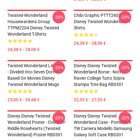
Twisted-Wonderland
Chibi Graphic PTTT2603
-20%
-20%
Housewardens Group
Disney Twisted Wonderland T-
TTPM2204 Disney Twisted
Shirts
Wonderland T-Shirts
24,38 € - 28,06 €
24,38 € - 28,06 €
Twisted Wonderland LA 2801
Disney Disney Twisted
-20%
-20%
- Divided Into Seven Dorms
Wonderland Borse - Notte
Based On Movies Disney
Raven College Tutto Sopra
Twisted Wonderland Mugs
Stampa Tote Bag RB0301
23,00 € - 26,68 €
22,95 € - 27,55 €
Disney Disney Twisted
Disney Disney Twisted
-20%
-20%
Wonderland Poster - Overblot!
Wonderland Case - Pomefiore
Riddle Rosehearts (Twisted
TW Camera Modello Samsung
Wonderland) Poster RB0301
Galaxy Soft Case RB0301