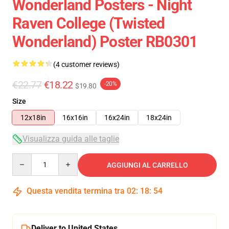
Wonderland Posters - Night
Raven College (Twisted
Wonderland) Poster RB0301
(4 customer reviews)
€22.77
€18.22
-20%
$19.80
Size
12x18in
16x16in
16x24in
18x24in
Visualizza guida alle taglie
Quantity
AGGIUNGI AL CARRELLO
Questa vendita termina tra
02
:
18
:
54
Deliver to United States