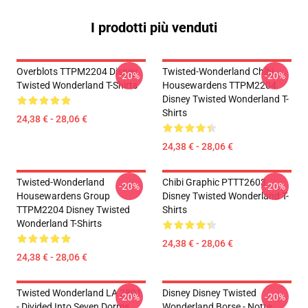
I prodotti più venduti
Overblots TTPM2204 Disney
Twisted-Wonderland Chibi
-20%
-20%
Twisted Wonderland T-Shirts
Housewardens TTPM2204
Disney Twisted Wonderland T-
Shirts
24,38 € - 28,06 €
24,38 € - 28,06 €
Twisted-Wonderland
Chibi Graphic PTTT2603
-20%
-20%
Housewardens Group
Disney Twisted Wonderland T-
TTPM2204 Disney Twisted
Shirts
Wonderland T-Shirts
24,38 € - 28,06 €
24,38 € - 28,06 €
Twisted Wonderland LA 2801
Disney Disney Twisted
-20%
-20%
- Divided Into Seven Dorms
Wonderland Borse - Notte