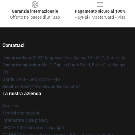
Garanzia internazionale
Pagamento sicuro al 100%
Offerto nel paese di utilizzo
PayPal / MasterCard / Visa
Contattaci
Il nostro ufficio
: 2501 Congresso Ave, Austin, TX 78701, Stati Uniti
Il nostro magazzino
: No. 1, Taiping South Road, Beiliu City, Jiangsu,
CN
Orario
: 9AM – 5PM (Mon – Fri)
Email
: contact@twistedwonderland.store
La nostra azienda
Su di noi
Termini e condizioni
Informativa sulla privacy
DMCA - Informativa sul copyright
CA SB657: Legge sulla trasparenza della catena di fornitura