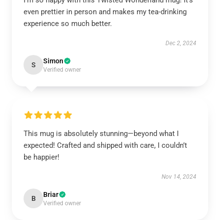
I’m so happy with this Twisted Wonderland mug! It’s
even prettier in person and makes my tea-drinking
experience so much better.
Dec 2, 2024
Simon
S
Verified owner
This mug is absolutely stunning—beyond what I
expected! Crafted and shipped with care, I couldn’t
be happier!
Nov 14, 2024
Briar
B
Verified owner