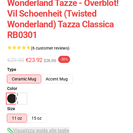
Wonderland Tazze - Overblot!
Vil Schoenheit (Twisted
Wonderland) Tazza Classica
RB0301
(6 customer reviews)
€29.90
€23.92
-20%
$26.00
Type
Ceramic Mug
Accent Mug
Color
Size
11 oz
15 oz
Visualizza guida alle taglie