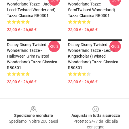
-20%
-20%
Wonderland Tazze - Jade
Wonderland Tazze -
LeechTwisted Wonderland)
Sam!Twisted Wonderland)
Tazza Classica RB0301
Tazza Classica RB0301
23,00 € - 26,68 €
23,00 € - 26,68 €
Disney Disney Twisted
Disney Disney Twisted
-20%
-20%
Wonderland Tazze -
Wonderland Tazze - Leona
Halloween GrimTwisted
Kingscholar (Twisted
Wonderland) Tazza Classica
Wonderland) Tazza Classica
RB0301
RB0301
23,00 € - 26,68 €
23,00 € - 26,68 €
Footer
Spedizione mondiale
Acquista in tutta sicurezza
Spediamo in oltre 200 paesi
Protetto 24/7 dai clic alla
consegna