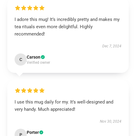
I adore this mug! It’s incredibly pretty and makes my
tea rituals even more delightful. Highly
recommended!
Dec 7, 2024
Carson
C
Verified owner
I use this mug daily for my. It’s well-designed and
very handy. Much appreciated!
Nov 30, 2024
Porter
P