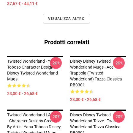
37,67 € - 44,11 €
VISUALIZZA ALTRO
Prodotti correlati
Twisted Wonderland - Yana
Disney Disney Twisted
-20%
-20%
Toboso Character Design
Wonderland Mugs - Ace
Disney Twisted Wonderland
Trappola (Twisted
Mugs
Wonderland) Tazza Classica
RB0301
23,00 € - 26,68 €
23,00 € - 26,68 €
Twisted Wonderland LA 2801
Disney Disney Twisted
-20%
-20%
- Character Designs Created
Wonderland Tazze - Twisted
By Artist Yana Toboso Disney
Wonderland Tazza Classica
Twisted Wonderland Mugs
RB0301