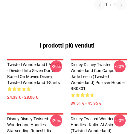
1
/
1
I prodotti più venduti
Twisted Wonderland LA 2801
Disney Disney Twisted
-20%
-20%
- Divided Into Seven Dorms
Wonderland Con Cappuccio -
Based On Movies Disney
Jade Leech (Twisted
Twisted Wonderland T-Shirts
Wonderland) Pullover Hoodie
RB0301
24,38 € - 28,06 €
39,51 € - 45,95 €
Disney Disney Twisted
Disney Twisted Wonderland
-20%
-20%
Wonderland Hoodies -
Hoodies - Kalim Al-Asim
Starsending Robes! Idia
(Twisted Wonderland)