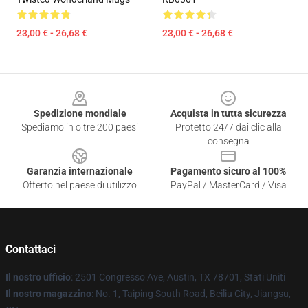
23,00 € - 26,68 €
23,00 € - 26,68 €
Footer
Spedizione mondiale
Acquista in tutta sicurezza
Spediamo in oltre 200 paesi
Protetto 24/7 dai clic alla
consegna
Garanzia internazionale
Pagamento sicuro al 100%
Offerto nel paese di utilizzo
PayPal / MasterCard / Visa
Contattaci
Il nostro ufficio
: 2501 Congresso Ave, Austin, TX 78701, Stati Uniti
Il nostro magazzino
: No. 1, Taiping South Road, Beiliu City, Jiangsu,