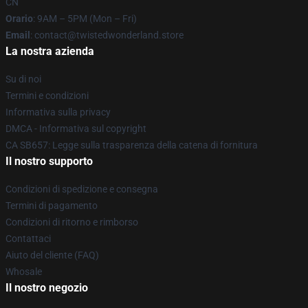
CN
Orario
: 9AM – 5PM (Mon – Fri)
Email
: contact@twistedwonderland.store
La nostra azienda
Su di noi
Termini e condizioni
Informativa sulla privacy
DMCA - Informativa sul copyright
CA SB657: Legge sulla trasparenza della catena di fornitura
Il nostro supporto
Condizioni di spedizione e consegna
Termini di pagamento
Condizioni di ritorno e rimborso
Contattaci
Aiuto del cliente (FAQ)
Whosale
Il nostro negozio