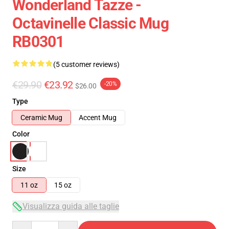
Wonderland Tazze -
Octavinelle Classic Mug
RB0301
(5 customer reviews)
€29.90
€23.92
-20%
$26.00
Type
Ceramic Mug
Accent Mug
Color
Size
11 oz
15 oz
Visualizza guida alle taglie
Quantity