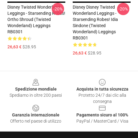
Disney Twisted Wonderland
Disney Disney Twisted
-20%
-20%
Leggings - Starsending Robes!
Wonderland Leggings -
Ortho Shroud (Twisted
Starsending Robes! Idia
Wonderland) Leggings
Sindone (Twisted
RB0301
Wonderland) Leggings
RB0301
26,63 €
$28.95
26,63 €
$28.95
Footer
Spedizione mondiale
Acquista in tutta sicurezza
Spediamo in oltre 200 paesi
Protetto 24/7 dai clic alla
consegna
Garanzia internazionale
Pagamento sicuro al 100%
Offerto nel paese di utilizzo
PayPal / MasterCard / Visa