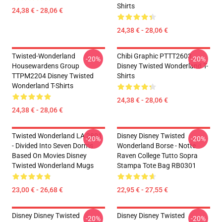
Shirts
24,38 € - 28,06 €
24,38 € - 28,06 €
Twisted-Wonderland
Chibi Graphic PTTT2603
-20%
-20%
Housewardens Group
Disney Twisted Wonderland T-
TTPM2204 Disney Twisted
Shirts
Wonderland T-Shirts
24,38 € - 28,06 €
24,38 € - 28,06 €
Twisted Wonderland LA 2801
Disney Disney Twisted
-20%
-20%
- Divided Into Seven Dorms
Wonderland Borse - Notte
Based On Movies Disney
Raven College Tutto Sopra
Twisted Wonderland Mugs
Stampa Tote Bag RB0301
23,00 € - 26,68 €
22,95 € - 27,55 €
Disney Disney Twisted
Disney Disney Twisted
-20%
-20%