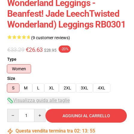
Wonderland Leggings -
Beanfest! Jade LeechTwisted
Wonderland) Leggings RB0301
(9 customer reviews)
€33.29
€26.63
-20%
$28.95
Type
Women
Size
S
M
L
XL
2XL
3XL
4XL
Visualizza guida alle taglie
Quantity
AGGIUNGI AL CARRELLO
Questa vendita termina tra
02
:
13
:
54