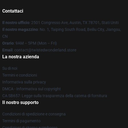
Contattaci
Il nostro ufficio
: 2501 Congresso Ave, Austin, TX 78701, Stati Uniti
Il nostro magazzino
: No. 1, Taiping South Road, Beiliu City, Jiangsu,
CN
Orario
: 9AM – 5PM (Mon – Fri)
Email
: contact@twistedwonderland.store
La nostra azienda
Su di noi
Termini e condizioni
Informativa sulla privacy
DMCA - Informativa sul copyright
CA SB657: Legge sulla trasparenza della catena di fornitura
Il nostro supporto
Condizioni di spedizione e consegna
Termini di pagamento
Condizioni di ritorno e rimborso