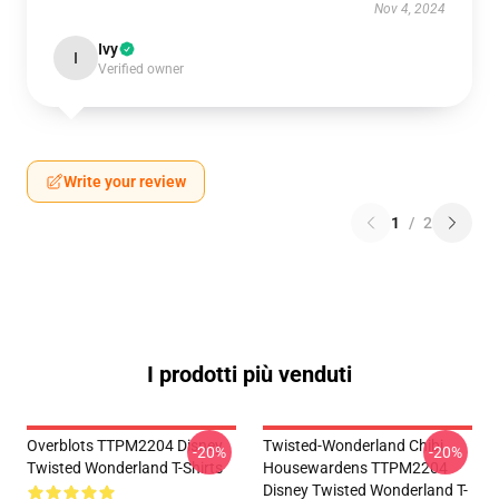
Nov 4, 2024
Ivy
I
Verified owner
Write your review
1
/
2
I prodotti più venduti
Overblots TTPM2204 Disney
Twisted-Wonderland Chibi
-20%
-20%
Twisted Wonderland T-Shirts
Housewardens TTPM2204
Disney Twisted Wonderland T-