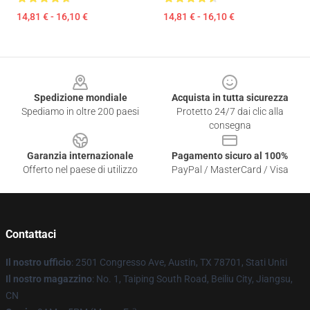
14,81 € - 16,10 €
14,81 € - 16,10 €
Footer
Spedizione mondiale
Acquista in tutta sicurezza
Spediamo in oltre 200 paesi
Protetto 24/7 dai clic alla
consegna
Garanzia internazionale
Pagamento sicuro al 100%
Offerto nel paese di utilizzo
PayPal / MasterCard / Visa
Contattaci
Il nostro ufficio
: 2501 Congresso Ave, Austin, TX 78701, Stati Uniti
Il nostro magazzino
: No. 1, Taiping South Road, Beiliu City, Jiangsu,
CN