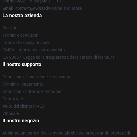
Orario
: 9AM – 5PM (Mon – Fri)
Email
: contact@twistedwonderland.store
La nostra azienda
Su di noi
Termini e condizioni
Informativa sulla privacy
DMCA - Informativa sul copyright
CA SB657: Legge sulla trasparenza della catena di fornitura
Il nostro supporto
Condizioni di spedizione e consegna
Termini di pagamento
Condizioni di ritorno e rimborso
Contattaci
Aiuto del cliente (FAQ)
Whosale
Il nostro negozio
Abbiamo un team di livello mondiale che sta progettando prodotti di