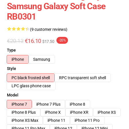
Samsung Galaxy Soft Case
RB0301
(9 customer reviews)
€20.13
€16.10
-20%
$17.50
Type
iPhone
Samsung
Style
PC black frosted shell
RPC transparent soft shell
LPC glass phone case
Model
iPhone 7
iPhone 7 Plus
iPhone 8
iPhone 8 Plus
iPhone X
iPhone XR
iPhone XS
iPhone XS Max
iPhone 11
iPhone 11 Pro
iPhone 11 Pro Max
iPhone 12
iPhone 12 Mini