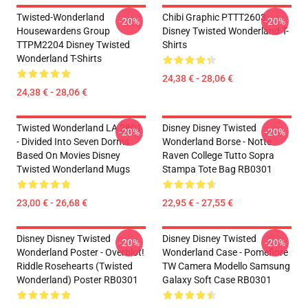
Twisted-Wonderland
Chibi Graphic PTTT2603
-20%
-20%
Housewardens Group
Disney Twisted Wonderland T-
TTPM2204 Disney Twisted
Shirts
Wonderland T-Shirts
24,38 € - 28,06 €
24,38 € - 28,06 €
Twisted Wonderland LA 2801
Disney Disney Twisted
-20%
-20%
- Divided Into Seven Dorms
Wonderland Borse - Notte
Based On Movies Disney
Raven College Tutto Sopra
Twisted Wonderland Mugs
Stampa Tote Bag RB0301
23,00 € - 26,68 €
22,95 € - 27,55 €
Disney Disney Twisted
Disney Disney Twisted
-20%
-20%
Wonderland Poster - Overblot!
Wonderland Case - Pomefiore
Riddle Rosehearts (Twisted
TW Camera Modello Samsung
Wonderland) Poster RB0301
Galaxy Soft Case RB0301