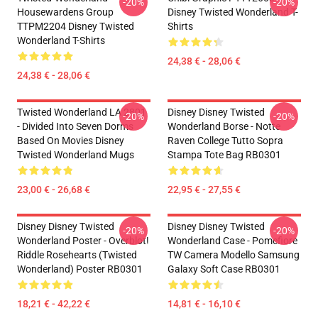
-20%
-20%
Housewardens Group
Disney Twisted Wonderland T-
TTPM2204 Disney Twisted
Shirts
Wonderland T-Shirts
24,38 € - 28,06 €
24,38 € - 28,06 €
Twisted Wonderland LA 2801
Disney Disney Twisted
-20%
-20%
- Divided Into Seven Dorms
Wonderland Borse - Notte
Based On Movies Disney
Raven College Tutto Sopra
Twisted Wonderland Mugs
Stampa Tote Bag RB0301
23,00 € - 26,68 €
22,95 € - 27,55 €
Disney Disney Twisted
Disney Disney Twisted
-20%
-20%
Wonderland Poster - Overblot!
Wonderland Case - Pomefiore
Riddle Rosehearts (Twisted
TW Camera Modello Samsung
Wonderland) Poster RB0301
Galaxy Soft Case RB0301
18,21 € - 42,22 €
14,81 € - 16,10 €