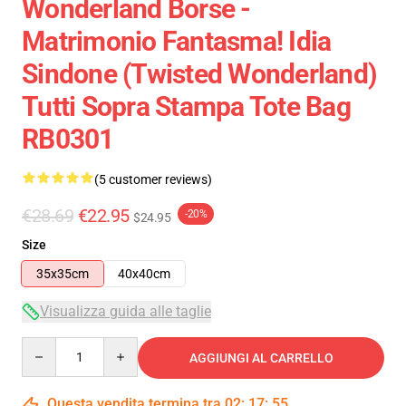
Wonderland Borse -
Matrimonio Fantasma! Idia
Sindone (Twisted Wonderland)
Tutti Sopra Stampa Tote Bag
RB0301
(5 customer reviews)
€28.69
€22.95
-20%
$24.95
Size
35x35cm
40x40cm
Visualizza guida alle taglie
Quantity
AGGIUNGI AL CARRELLO
Questa vendita termina tra
02
:
17
:
54