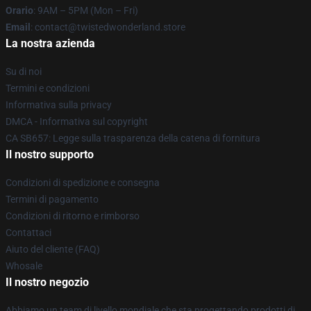
Orario
: 9AM – 5PM (Mon – Fri)
Email
: contact@twistedwonderland.store
La nostra azienda
Su di noi
Termini e condizioni
Informativa sulla privacy
DMCA - Informativa sul copyright
CA SB657: Legge sulla trasparenza della catena di fornitura
Il nostro supporto
Condizioni di spedizione e consegna
Termini di pagamento
Condizioni di ritorno e rimborso
Contattaci
Aiuto del cliente (FAQ)
Whosale
Il nostro negozio
Abbiamo un team di livello mondiale che sta progettando prodotti di