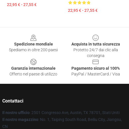
22,95 € - 27,55 €
22,95 € - 27,55 €
Footer
Spedizione mondiale
Acquista in tutta sicurezza
Spediamo in oltre 200 paesi
Protetto 24/7 dai clic alla
consegna
Garanzia internazionale
Pagamento sicuro al 100%
Offerto nel paese di utilizzo
PayPal / MasterCard / Visa
Contattaci
Il nostro ufficio
: 2501 Congresso Ave, Austin, TX 78701, Stati Uniti
Il nostro magazzino
: No. 1, Taiping South Road, Beiliu City, Jiangsu,
CN