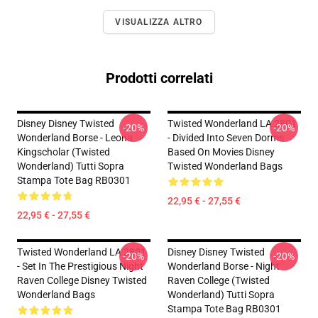
VISUALIZZA ALTRO
Prodotti correlati
Disney Disney Twisted
Twisted Wonderland LA 2801
-20%
-20%
Wonderland Borse - Leona
- Divided Into Seven Dorms
Kingscholar (Twisted
Based On Movies Disney
Wonderland) Tutti Sopra
Twisted Wonderland Bags
Stampa Tote Bag RB0301
22,95 € - 27,55 €
22,95 € - 27,55 €
Twisted Wonderland LA 2801
Disney Disney Twisted
-20%
-20%
- Set In The Prestigious Night
Wonderland Borse - Night
Raven College Disney Twisted
Raven College (Twisted
Wonderland Bags
Wonderland) Tutti Sopra
Stampa Tote Bag RB0301