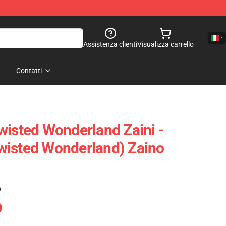
Assistenza clienti
Visualizza carrello
Contatti
wisted Wonderland Zaini -
wisted Wonderland) Zaino
)