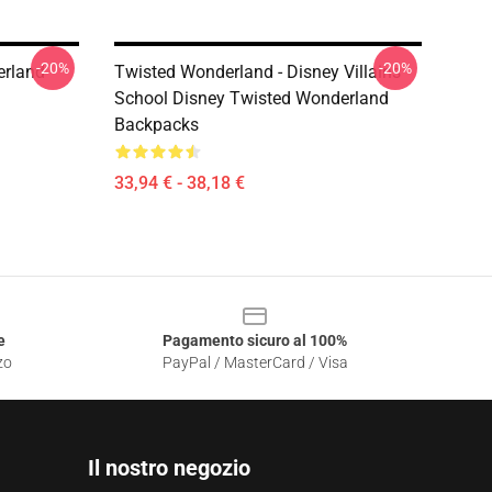
-20%
-20%
erland
Twisted Wonderland - Disney Villains
School Disney Twisted Wonderland
Backpacks
33,94 € - 38,18 €
e
Pagamento sicuro al 100%
zo
PayPal / MasterCard / Visa
Il nostro negozio