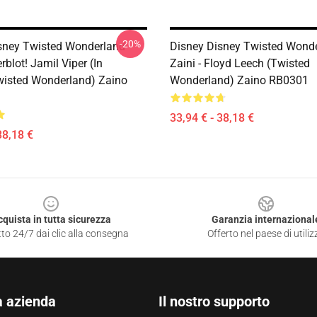
-20%
sney Twisted Wonderland
Disney Disney Twisted Wond
erblot! Jamil Viper (in
Zaini - Floyd Leech (Twisted
wisted Wonderland) Zaino
Wonderland) Zaino RB0301
33,94 € - 38,18 €
38,18 €
cquista in tutta sicurezza
Garanzia internazional
to 24/7 dai clic alla consegna
Offerto nel paese di utiliz
a azienda
Il nostro supporto