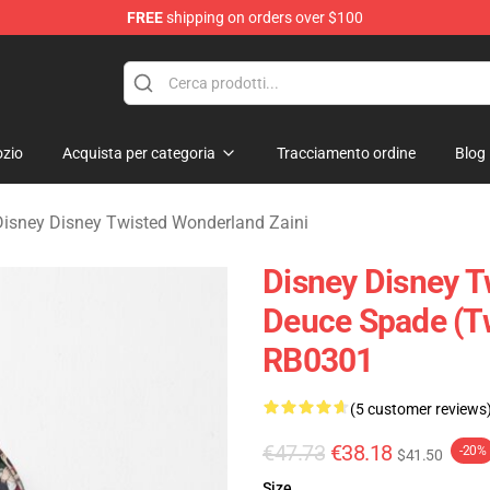
FREE
shipping on orders over $100
and Merchandise Shop
zio
Acquista per categoria
Tracciamento ordine
Blog
Disney Disney Twisted Wonderland Zaini
Disney Disney T
Deuce Spade (T
RB0301
(5 customer reviews
€47.73
€38.18
-20%
$41.50
Size