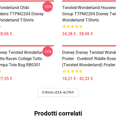
-20%
onderland Chibi
Twisted-Wonderland Housew
dens TTPM2204 Disney
Group TTPM2204 Disney Twi
onderland T-Shirts
Wonderland T-Shirts
28,06 €
24,38 € - 28,06 €
-20%
sney Twisted Wonderland
Disney Disney Twisted Wond
tte Raven College Tutto
Poster - Overblot! Riddle Ros
ampa Tote Bag RB0301
(Twisted Wonderland) Poste
27,55 €
18,21 € - 42,22 €
VISUALIZZA ALTRO
Prodotti correlati