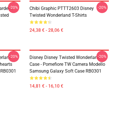
-20%
-20%
ardens
Chibi Graphic PTTT2603 Disney
sted
Twisted Wonderland T-Shirts
24,38 € - 28,06 €
-20%
-20%
erland
Disney Disney Twisted Wonderland
ehearts
Case - Pomefiore TW Camera Modello
r RB0301
Samsung Galaxy Soft Case RB0301
14,81 € - 16,10 €