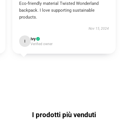
Eco-friendly material Twisted Wonderland
backpack. I love supporting sustainable
products.
Nov 15, 2024
Ivy
I
Verified owner
I prodotti più venduti