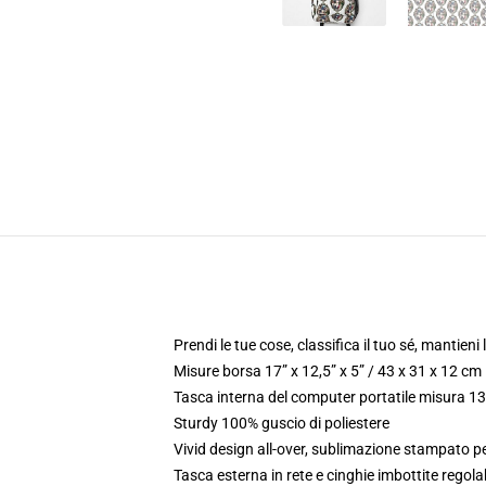
Prendi le tue cose, classifica il tuo sé, mantieni
Misure borsa 17” x 12,5” x 5” / 43 x 31 x 12 cm
Tasca interna del computer portatile misura 13.
Sturdy 100% guscio di poliestere
Vivid design all-over, sublimazione stampato pe
Tasca esterna in rete e cinghie imbottite regolab