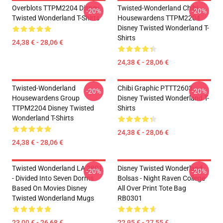
Overblots TTPM2204 Disney
Twisted-Wonderland Chibi
-20%
-20%
Twisted Wonderland T-Shirts
Housewardens TTPM2204
Disney Twisted Wonderland T-
Shirts
24,38 € - 28,06 €
24,38 € - 28,06 €
Twisted-Wonderland
Chibi Graphic PTTT2603
-20%
-20%
Housewardens Group
Disney Twisted Wonderland T-
TTPM2204 Disney Twisted
Shirts
Wonderland T-Shirts
24,38 € - 28,06 €
24,38 € - 28,06 €
Twisted Wonderland LA 2801
Disney Twisted Wonderland
-20%
-20%
- Divided Into Seven Dorms
Bolsas - Night Raven College
Based On Movies Disney
All Over Print Tote Bag
Twisted Wonderland Mugs
RB0301
23,00 € - 26,68 €
22,95 € - 27,55 €