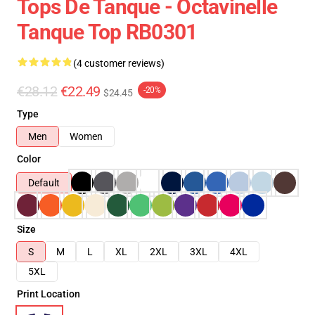
Tops De Tanque - Octavinelle
Tanque Top RB0301
(4 customer reviews)
€28.12
€22.49
-20%
$24.45
Type
Men
Women
Color
Default
Size
S
M
L
XL
2XL
3XL
4XL
5XL
Print Location