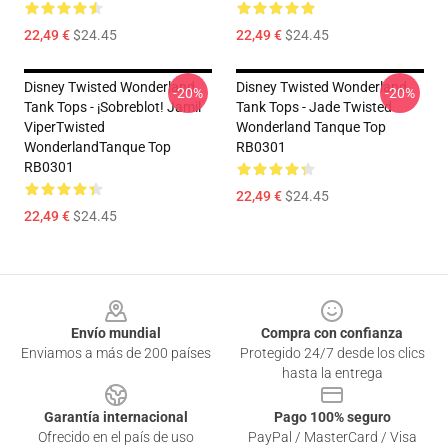
22,49 €
$24.45
22,49 €
$24.45
Disney Twisted Wonderland
Disney Twisted Wonderland
-20%
-20%
Tank Tops - ¡Sobreblot! Jamil
Tank Tops - Jade Twisted
ViperTwisted
Wonderland Tanque Top
WonderlandTanque Top
RB0301
RB0301
22,49 €
$24.45
22,49 €
$24.45
Footer
Envío mundial
Compra con confianza
Enviamos a más de 200 países
Protegido 24/7 desde los clics
hasta la entrega
Garantía internacional
Pago 100% seguro
Ofrecido en el país de uso
PayPal / MasterCard / Visa