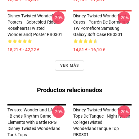
Disney Twisted Wonderland
Disney Twisted Wonderland
-20%
-20%
Posters - ¡Sobreblot! Riddle
Casos - Patrón De Dormitorio
RoseheartsTwisted
TW Pomefiore Samsung
Wonderland) Poster RB0301
Galaxy Soft Case RB0301
18,21 € - 42,22 €
14,81 € - 16,10 €
VER MÁS
Productos relacionados
Twisted Wonderland LA 2801
Disney Twisted Wonderland
-20%
-20%
- Blends Rhythm Game
Tops De Tanque - Night Raven
Elements With Battle RPG
CollegeTwisted
Disney Twisted Wonderland
WonderlandTanque Top
Tank Tops
RB0301