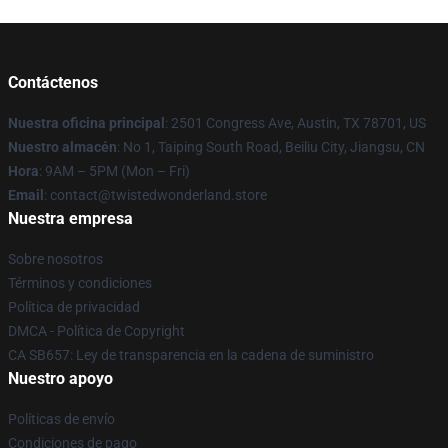
Contáctenos
Nuestra oficina principal
: 2501 Congress Ave, Austin, TX 78701, US
Nuestro almacén
: No 1, Taiping South Road, Beiliu City, Jiangsu, CN
Hora
: 9AM – 5PM (Mon – Fri)
Email
: contact@twistedwonderland.store
Nuestra empresa
Sobre nosotros
Términos y condiciones
Política de privacidad
DMCA - Política de Copyright
CA SB657: Ley de transparencia en la cadena de suministro
Nuestro apoyo
Políticas de envío
Condiciones de pago