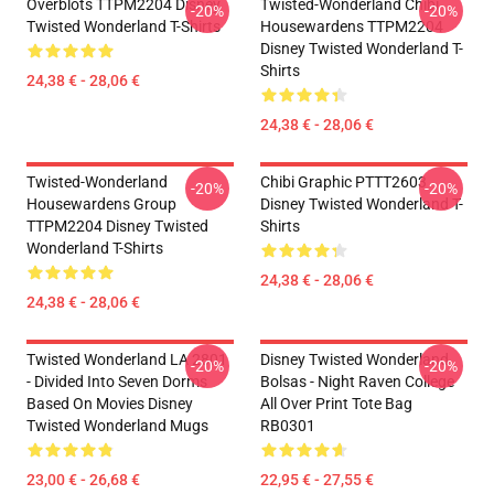
Overblots TTPM2204 Disney
Twisted-Wonderland Chibi
-20%
-20%
Twisted Wonderland T-Shirts
Housewardens TTPM2204
Disney Twisted Wonderland T-
Shirts
24,38 € - 28,06 €
24,38 € - 28,06 €
Twisted-Wonderland
Chibi Graphic PTTT2603
-20%
-20%
Housewardens Group
Disney Twisted Wonderland T-
TTPM2204 Disney Twisted
Shirts
Wonderland T-Shirts
24,38 € - 28,06 €
24,38 € - 28,06 €
Twisted Wonderland LA 2801
Disney Twisted Wonderland
-20%
-20%
- Divided Into Seven Dorms
Bolsas - Night Raven College
Based On Movies Disney
All Over Print Tote Bag
Twisted Wonderland Mugs
RB0301
23,00 € - 26,68 €
22,95 € - 27,55 €