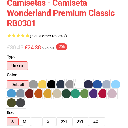
Camisetas - Camiseta
Wonderland Premium Classic
RB0301
(3 customer reviews)
€30.48
€24.38
-20%
$26.50
Type
Unisex
Color
Default
Size
S
M
L
XL
2XL
3XL
4XL