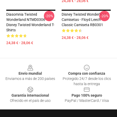
24,38 € - 28,06 €
Diasomnia Twisted
Disney Twisted Wonderland
-20%
-20%
Wonderland NTMD0306
Camisetas - Floyd Leech
Disney Twisted Wonderland T-
Classic Camiseta RB0301
Shirts
24,38 € - 28,06 €
24,38 € - 28,06 €
Footer
Envío mundial
Compra con confianza
Enviamos a más de 200 países
Protegido 24/7 desde los clics
hasta la entrega
Garantía internacional
Pago 100% seguro
Ofrecido en el país de uso
PayPal / MasterCard / Visa