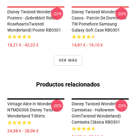
Disney Twisted Wonderland
Disney Twisted Wonderland
-20%
-20%
Posters - ¡Sobreblot! Riddle
Casos - Patrón De Dormitorio
RoseheartsTwisted
TW Pomefiore Samsung
Wonderland) Poster RB0301
Galaxy Soft Case RB0301
18,21 € - 42,22 €
14,81 € - 16,10 €
VER MÁS
Productos relacionados
Vintage Alice In Wonderland
Disney Twisted Wonderland
-20%
-20%
NTMD0306 Disney Twisted
Camisetas - Halloween
Wonderland T-Shirts
GrimTwisted Wonderland)
Camiseta Clásica RB0301
24,38 € - 28,06 €