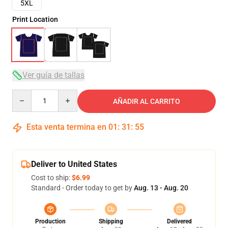
5XL
Print Location
Ver guía de tallas
Quantity
AÑADIR AL CARRITO
Esta venta termina en
01
:
31
:
54
Deliver to United States
Cost to ship:
$6.99
Standard - Order today to get by
Aug. 13 - Aug. 20
Production
Shipping
Delivered