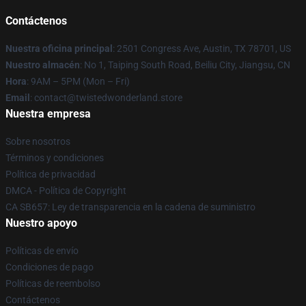
Contáctenos
Nuestra oficina principal
: 2501 Congress Ave, Austin, TX 78701, US
Nuestro almacén
: No 1, Taiping South Road, Beiliu City, Jiangsu, CN
Hora
: 9AM – 5PM (Mon – Fri)
Email
: contact@twistedwonderland.store
Nuestra empresa
Sobre nosotros
Términos y condiciones
Política de privacidad
DMCA - Política de Copyright
CA SB657: Ley de transparencia en la cadena de suministro
Nuestro apoyo
Políticas de envío
Condiciones de pago
Políticas de reembolso
Contáctenos