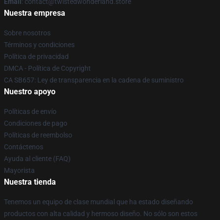
Email
: contact@twistedwonderland.store
Nuestra empresa
Sobre nosotros
Términos y condiciones
Política de privacidad
DMCA - Política de Copyright
CA SB657: Ley de transparencia en la cadena de suministro
Nuestro apoyo
Políticas de envío
Condiciones de pago
Políticas de reembolso
Contáctenos
Ayuda al cliente (FAQ)
Mayorista
Nuestra tienda
Tenemos un equipo de clase mundial que ha estado diseñando
productos con alta calidad y hermoso diseño. No sólo son estos