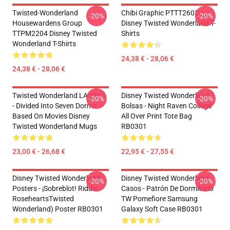
Twisted-Wonderland
Chibi Graphic PTTT2603
-20%
-20%
Housewardens Group
Disney Twisted Wonderland T-
TTPM2204 Disney Twisted
Shirts
Wonderland T-Shirts
24,38 € - 28,06 €
24,38 € - 28,06 €
Twisted Wonderland LA 2801
Disney Twisted Wonderland
-20%
-20%
- Divided Into Seven Dorms
Bolsas - Night Raven College
Based On Movies Disney
All Over Print Tote Bag
Twisted Wonderland Mugs
RB0301
23,00 € - 26,68 €
22,95 € - 27,55 €
Disney Twisted Wonderland
Disney Twisted Wonderland
-20%
-20%
Posters - ¡Sobreblot! Riddle
Casos - Patrón De Dormitorio
RoseheartsTwisted
TW Pomefiore Samsung
Wonderland) Poster RB0301
Galaxy Soft Case RB0301