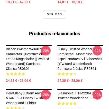
18,21 € - 42,22 €
14,81 € - 16,10 €
VER MÁS
Productos relacionados
Disney Twisted Wonderland
Disney Twisted Wonderland
-20%
-20%
Camisetas - ¡Destrucción!
Camisetas - Monstruos
Leona Kingscholar ()Twisted
Espeluznantes! Vil Schoenheit
Wonderland) Camiseta
()Twisted Wonderland)
Clásica RB0301
Camiseta Clásica RB0301
24,38 € - 28,06 €
24,38 € - 28,06 €
Heartslabyul Dorm Anime Fan
Diasmonia TTPM2204 Disney
-20%
-20%
NTAN0604 Disney Twisted
Twisted Wonderland T-Shirts
Wonderland T-Shirts