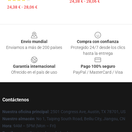
24,38 € - 28,06 €
24,38 € - 28,06 €
Footer
Envío mundial
Compra con confianza
Enviamos a más de 200 países
Protegido 24/7 desde los clics
hasta la entrega
Garantía internacional
Pago 100% seguro
Ofrecido en el país de uso
PayPal / MasterCard / Visa
Contáctenos
Nuestra oficina principal
: 2501 Congress Ave, Austin, TX 78701, US
Nuestro almacén
: No 1, Taiping South Road, Beiliu City, Jiangsu, CN
Hora
: 9AM – 5PM (Mon – Fri)