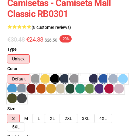
Camisetas - Camiseta Mall
Classic RB0301
(8 customer reviews)
€30.48
€24.38
-20%
$26.50
Type
Unisex
Color
Default
Size
S
M
L
XL
2XL
3XL
4XL
5XL