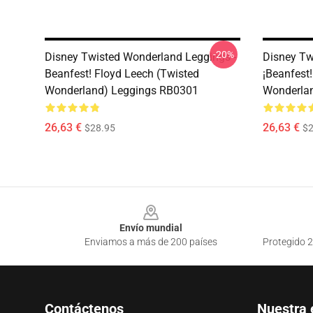
-20%
Disney Twisted Wonderland Leggings -
Disney Tw
Beanfest! Floyd Leech (Twisted
¡Beanfest
Wonderland) Leggings RB0301
Wonderla
26,63 €
26,63 €
$28.95
$2
Footer
Envío mundial
Enviamos a más de 200 países
Protegido 2
Contáctenos
Nuestra