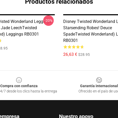
Productos relacionados
-20%
isted Wonderland Leggings -
Disney Twisted Wonderland L
! Jade LeechTwisted
Starsending Robes! Deuce
nd) Leggings RB0301
SpadeTwisted Wonderland) 
RB0301
8.95
26,63 €
$28.95
Compra con confianza
Garantía internacional
4/7 desde los clics hasta la entrega
Ofrecido en el país de us
 empresa
Nuestro apoyo