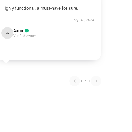
Highly functional, a must-have for sure.
Sep 18, 2024
Aaron
A
Verified owner
1
/
1