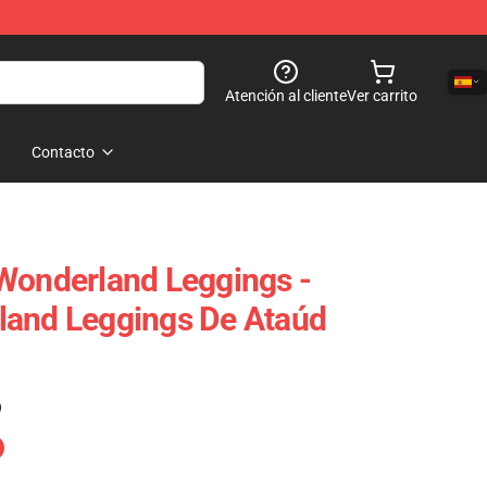
Atención al cliente
Ver carrito
Contacto
Wonderland Leggings -
land Leggings De Ataúd
)