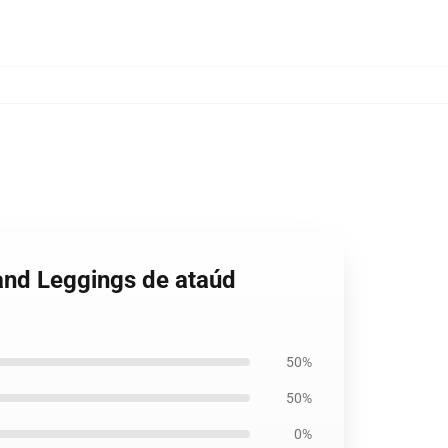
and Leggings de ataúd
50%
50%
0%