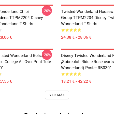
-20%
onderland Chibi
Twisted-Wonderland Housew
dens TTPM2204 Disney
Group TTPM2204 Disney Twi
onderland T-Shirts
Wonderland T-Shirts
28,06 €
24,38 € - 28,06 €
-20%
isted Wonderland Bolsas -
Disney Twisted Wonderland P
n College All Over Print Tote
¡Sobreblot! Riddle Roseheart
01
Wonderland) Poster RB0301
27,55 €
18,21 € - 42,22 €
VER MÁS