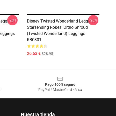
-20%
-20%
eggings -
Disney Twisted Wonderland Leggings -
Starsending Robes! Ortho Shroud
Leggings
(Twisted Wonderland) Leggings
RB0301
26,63 €
$28.95
Pago 100% seguro
o
PayPal / MasterCard / Visa
Nuestra tienda