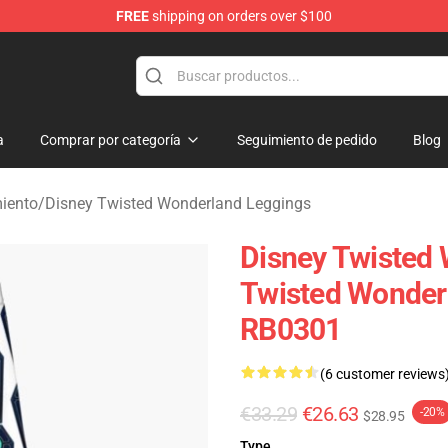
FREE
shipping on orders over $100
and Merchandise Shop
a
Comprar por categoría
Seguimiento de pedido
Blog
iento
/
Disney Twisted Wonderland Leggings
Disney Twisted 
Twisted Wonder
RB0301
(6 customer reviews
€33.29
€26.63
-20%
$28.95
Type