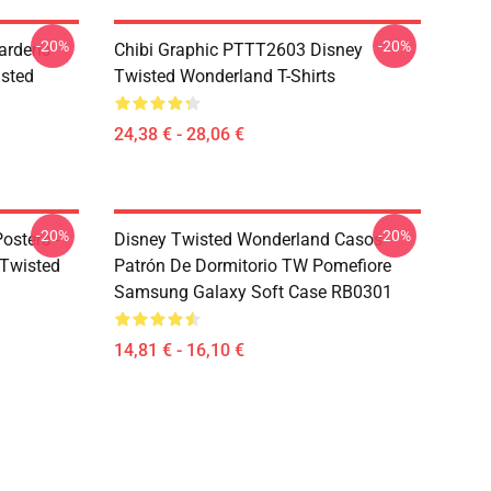
-20%
-20%
ardens
Chibi Graphic PTTT2603 Disney
sted
Twisted Wonderland T-Shirts
24,38 € - 28,06 €
-20%
-20%
osters -
Disney Twisted Wonderland Casos -
sTwisted
Patrón De Dormitorio TW Pomefiore
Samsung Galaxy Soft Case RB0301
14,81 € - 16,10 €