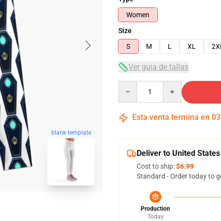
Women
Size
S
M
L
XL
2X
Ver guía de tallas
Quantity
Esta venta termina en
03
blank template
Deliver to United States
Cost to ship:
$6.99
Standard - Order today to g
Production
Today