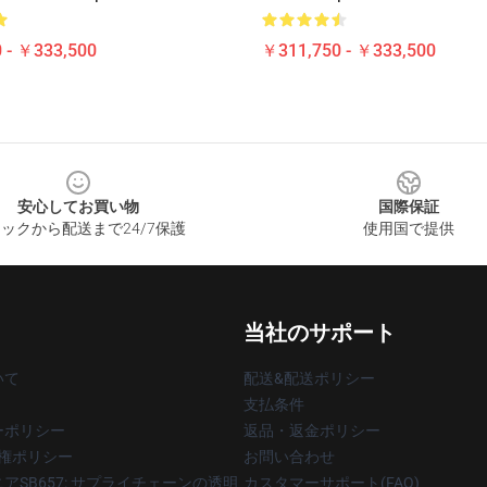
 - ￥333,500
￥311,750 - ￥333,500
安心してお買い物
国際保証
ックから配送まで24/7保護
使用国で提供
当社のサポート
いて
配送&配送ポリシー
支払条件
ーポリシー
返品・返金ポリシー
著作権ポリシー
お問い合わせ
アSB657: サプライチェーンの透明
カスタマーサポート(FAQ)