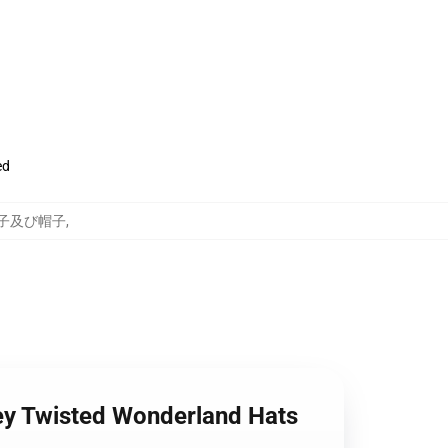
ed
d 帽子及び帽子
,
ney Twisted Wonderland Hats