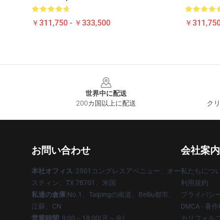
￥311,750 - ￥333,500
￥311,750
Footer
世界中に配送
200カ国以上に配送
クリ
お問い合わせ
会社案内
本社オフィス
: 2501コングレスアベニュー、オー
私たちにつ
スティン、TX 78701、米国
利用規約
私達の倉庫
:No.1、Taipingの南道、Beiliu都市、
プライバシ
江蘇、CN
DMCA - 
営業時間
: 9:00～18:00(月～金)
カリフォルニ