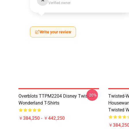
A
Verified owner
Write your review
-20%
Overblots TTPM2204 Disney Twisted
Twisted-W
Wonderland T-Shirts
Housewar
Twisted W
￥384,250 - ￥442,250
￥384,250