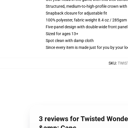
Structured, medium-to-high-profile crown with c
Snapback closure for adjustable fit
100% polyester, fabric weight 8.4 oz / 285gsm
Five-panel design with double-wide front panel
Sized for ages 13+
Spot clean with damp cloth
Since every item is made just for you by your loc
SKU
:
TWIS
3 reviews for Twisted Wonde