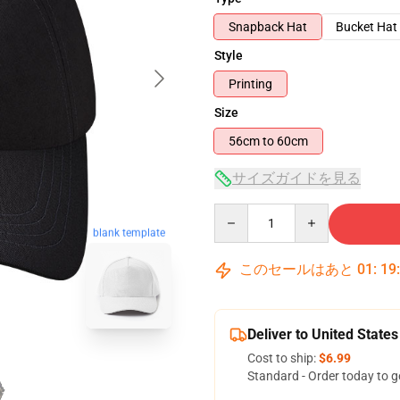
Snapback Hat
Bucket Hat
Style
Printing
Size
56cm to 60cm
サイズガイドを見る
Quantity
blank template
このセールはあと
01
:
19
Deliver to United States
Cost to ship:
$6.99
Standard - Order today to g