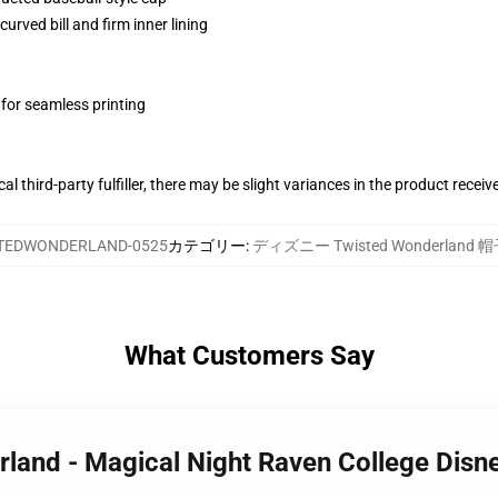
urved bill and firm inner lining
 for seamless printing
al third-party fulfiller, there may be slight variances in the product receiv
TEDWONDERLAND-0525
カテゴリー
:
ディズニー Twisted Wonderlan
What Customers Say
rland - Magical Night Raven College Dis