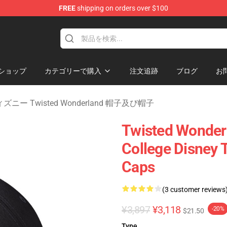
FREE
shipping on orders over $100
and Merchandise Shop
ショップ
カテゴリーで購入
注文追跡
ブログ
お
ズニー Twisted Wonderland 帽子及び帽子
Twisted Wonderl
College Disney 
Caps
(3 customer reviews
¥3,897
¥3,118
-20%
$21.50
Type