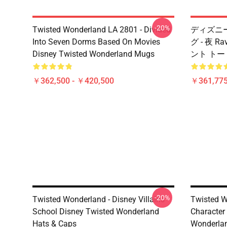
-20%
Twisted Wonderland LA 2801 - Divided
ディズニー T
Into Seven Dorms Based On Movies
グ - 夜 
Disney Twisted Wonderland Mugs
ント トート
￥362,500 - ￥420,500
￥361,775
-20%
Twisted Wonderland - Disney Villains
Twisted W
School Disney Twisted Wonderland
Character
Hats & Caps
Wonderlan