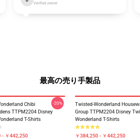
B
Verified owner
最高の売り手製品
-20%
onderland Chibi
Twisted-Wonderland Housew
dens TTPM2204 Disney
Group TTPM2204 Disney Twi
onderland T-Shirts
Wonderland T-Shirts
 - ￥442,250
￥384,250 - ￥442,250