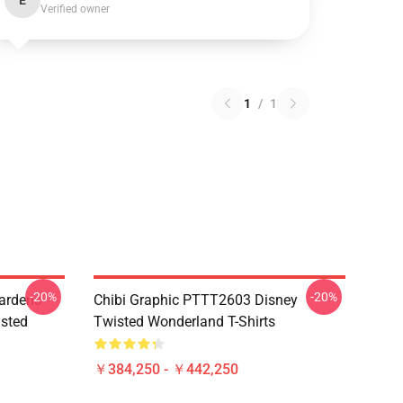
E
Verified owner
1
/
1
-20%
-20%
ardens
Chibi Graphic PTTT2603 Disney
sted
Twisted Wonderland T-Shirts
￥384,250 - ￥442,250