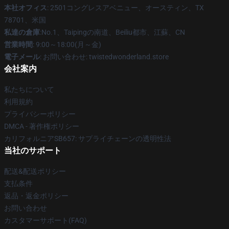
本社オフィス
: 2501コングレスアベニュー、オースティン、TX
78701、米国
私達の倉庫
:No.1、Taipingの南道、Beiliu都市、江蘇、CN
営業時間
: 9:00～18:00(月～金)
電子メール
: お問い合わせ: twistedwonderland.store
会社案内
私たちについて
利用規約
プライバシーポリシー
DMCA - 著作権ポリシー
カリフォルニアSB657: サプライチェーンの透明性法
当社のサポート
配送&配送ポリシー
支払条件
返品・返金ポリシー
お問い合わせ
カスタマーサポート(FAQ)