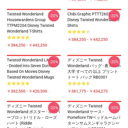
Twisted-Wonderland
Chibi Graphic PTTT2603
-20%
-20%
Housewardens Group
Disney Twisted Wonderland T-
TTPM2204 Disney Twisted
Shirts
Wonderland T-Shirts
￥384,250 - ￥442,250
￥384,250 - ￥442,250
Twisted Wonderland LA 2801
ディズニー Twisted
-20%
-20%
- Divided Into Seven Dorms
Wonderland バッグ - 夜 Raven
Based On Movies Disney
大学 すべての 以上 プリント
Twisted Wonderland Mugs
トート バッグ RB0301
￥362,500 - ￥420,500
￥361,775 - ￥434,275
ディズニー Twisted
ディズニー Twisted
-20%
-20%
Wonderland ポスター - オーバ
Wonderland ケース -
ーブロット! リドル・ローズ
Pomefiore TWベッドルームパ
ハート (Riddle
ターンサムスンギャラクシー