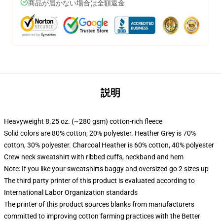
商品が届かない場合は全額返金
説明
Heavyweight 8.25 oz. (~280 gsm) cotton-rich fleece
Solid colors are 80% cotton, 20% polyester. Heather Grey is 70%
cotton, 30% polyester. Charcoal Heather is 60% cotton, 40% polyester
Crew neck sweatshirt with ribbed cuffs, neckband and hem
Note: If you like your sweatshirts baggy and oversized go 2 sizes up
The third party printer of this product is evaluated according to
International Labor Organization standards
The printer of this product sources blanks from manufacturers
committed to improving cotton farming practices with the Better