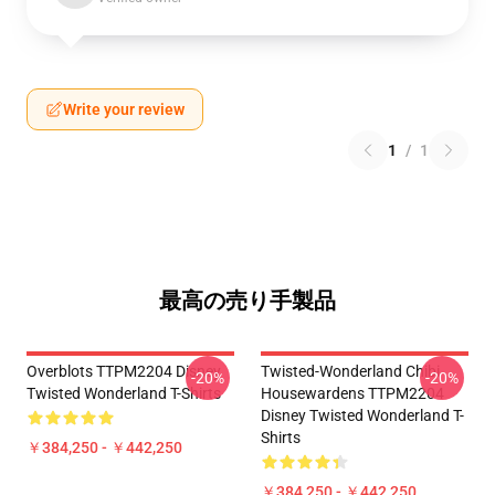
Write your review
1
/
1
最高の売り手製品
Overblots TTPM2204 Disney
Twisted-Wonderland Chibi
-20%
-20%
Twisted Wonderland T-Shirts
Housewardens TTPM2204
Disney Twisted Wonderland T-
Shirts
￥384,250 - ￥442,250
￥384,250 - ￥442,250