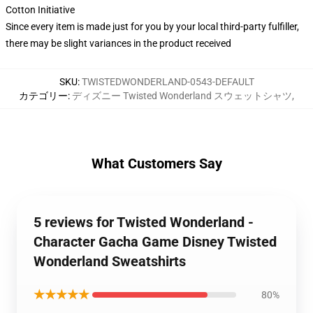
Cotton Initiative
Since every item is made just for you by your local third-party fulfiller,
there may be slight variances in the product received
SKU
:
TWISTEDWONDERLAND-0543-DEFAULT
カテゴリー
:
ディズニー Twisted Wonderland スウェットシャツ
,
What Customers Say
5 reviews for Twisted Wonderland -
Character Gacha Game Disney Twisted
Wonderland Sweatshirts
★★★★★
80%