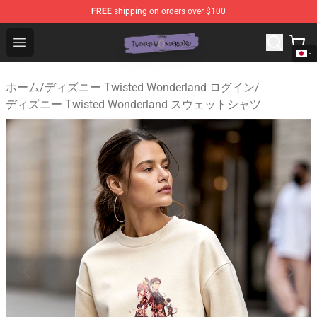
FREE
shipping on orders over $100
Twisted Wonderland Store - Official Twisted Wonderlan
Open menu
ホーム
/
ディズニー Twisted Wonderland ログイン
/
ディズニー Twisted Wonderland スウェットシャツ