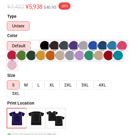
¥7,422
¥5,938
-20%
$40.95
Type
Unisex
Color
Default
Size
S
M
L
XL
2XL
3XL
4XL
5XL
Print Location