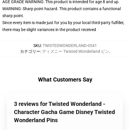
AGE GRADE WARNING: This product is intended for age 8 and up.
WARNING: Sharp point hazard. This product contains a functional
sharp point.
Since every item is made just for you by your local third-party fulfiller,
there may be slight variances in the product received
SKU
:
TWISTEDWONDERLAND-0541
カテゴリー
:
ディズニー Twisted Wonderland ピン
,
What Customers Say
3 reviews for Twisted Wonderland -
Character Gacha Game Disney Twisted
Wonderland Pins