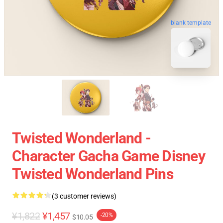
blank template
Twisted Wonderland -
Character Gacha Game Disney
Twisted Wonderland Pins
(3 customer reviews)
¥1,822
¥1,457
-20%
$10.05