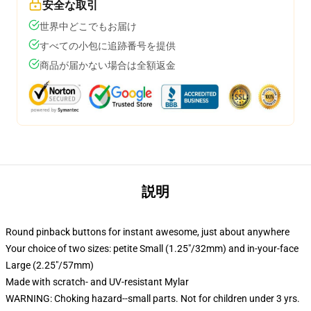
安全な取引
世界中どこでもお届け
すべての小包に追跡番号を提供
商品が届かない場合は全額返金
説明
Round pinback buttons for instant awesome, just about anywhere
Your choice of two sizes: petite Small (1.25"/32mm) and in-your-face
Large (2.25"/57mm)
Made with scratch- and UV-resistant Mylar
WARNING: Choking hazard--small parts. Not for children under 3 yrs.