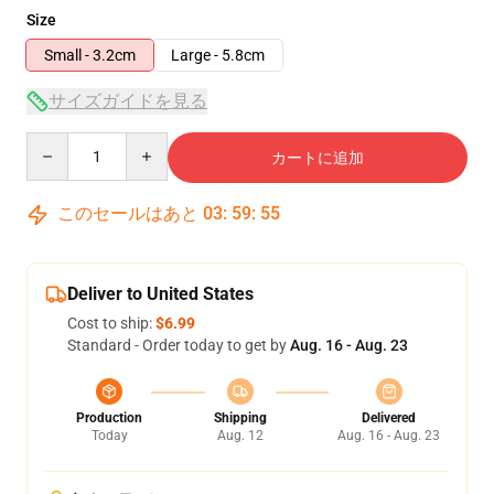
Size
Small - 3.2cm
Large - 5.8cm
サイズガイドを見る
Quantity
カートに追加
このセールはあと
03
:
59
:
54
Deliver to United States
Cost to ship:
$6.99
Standard - Order today to get by
Aug. 16 - Aug. 23
Production
Shipping
Delivered
Today
Aug. 12
Aug. 16 - Aug. 23