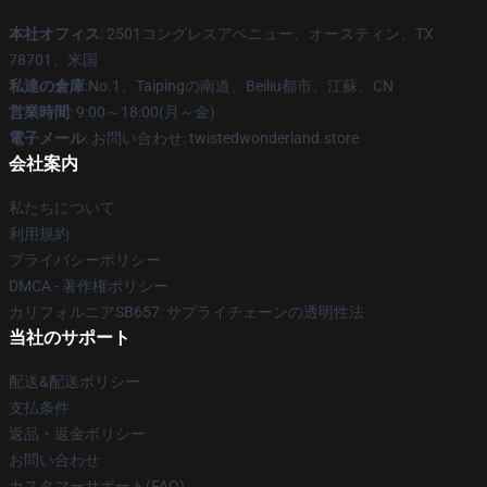
本社オフィス
: 2501コングレスアベニュー、オースティン、TX
78701、米国
私達の倉庫
:No.1、Taipingの南道、Beiliu都市、江蘇、CN
営業時間
: 9:00～18:00(月～金)
電子メール
: お問い合わせ: twistedwonderland.store
会社案内
私たちについて
利用規約
プライバシーポリシー
DMCA - 著作権ポリシー
カリフォルニアSB657: サプライチェーンの透明性法
当社のサポート
配送&配送ポリシー
支払条件
返品・返金ポリシー
お問い合わせ
カスタマーサポート(FAQ)