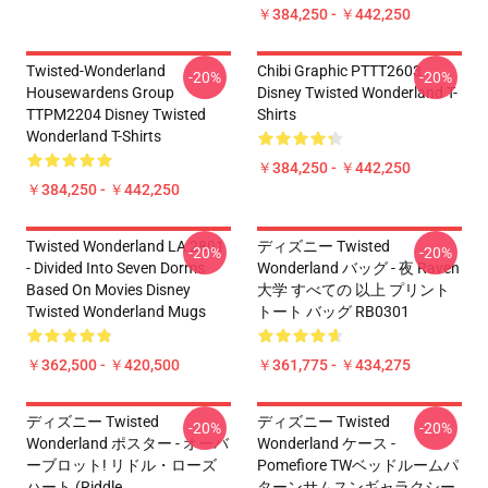
￥384,250 - ￥442,250
Twisted-Wonderland
Chibi Graphic PTTT2603
-20%
-20%
Housewardens Group
Disney Twisted Wonderland T-
TTPM2204 Disney Twisted
Shirts
Wonderland T-Shirts
￥384,250 - ￥442,250
￥384,250 - ￥442,250
Twisted Wonderland LA 2801
ディズニー Twisted
-20%
-20%
- Divided Into Seven Dorms
Wonderland バッグ - 夜 Raven
Based On Movies Disney
大学 すべての 以上 プリント
Twisted Wonderland Mugs
トート バッグ RB0301
￥362,500 - ￥420,500
￥361,775 - ￥434,275
ディズニー Twisted
ディズニー Twisted
-20%
-20%
Wonderland ポスター - オーバ
Wonderland ケース -
ーブロット! リドル・ローズ
Pomefiore TWベッドルームパ
ハート (Riddle
ターンサムスンギャラクシー