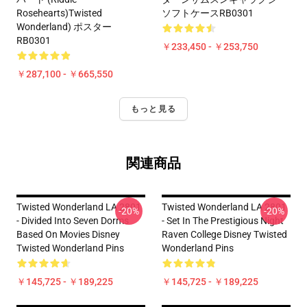
Rosehearts)Twisted
ソフトケースRB0301
Wonderland) ポスター
RB0301
￥233,450 - ￥253,750
￥287,100 - ￥665,550
もっと見る
関連商品
Twisted Wonderland LA 2801
Twisted Wonderland LA 2801
-20%
-20%
- Divided Into Seven Dorms
- Set In The Prestigious Night
Based On Movies Disney
Raven College Disney Twisted
Twisted Wonderland Pins
Wonderland Pins
￥145,725 - ￥189,225
￥145,725 - ￥189,225