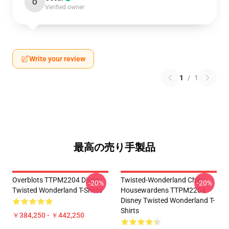
O
Verified owner
Write your review
1
/
1
最高の売り手製品
Overblots TTPM2204 Disney
Twisted-Wonderland Chibi
-20%
-20%
Twisted Wonderland T-Shirts
Housewardens TTPM2204
Disney Twisted Wonderland T-
Shirts
￥384,250 - ￥442,250