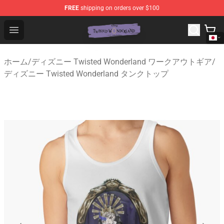
FREE
shipping on orders over $100
Twisted Wonderland Store - Official Twisted Wonderlan
Open menu
ホーム
/
ディズニー Twisted Wonderland ワークアウトギア
/
ディズニー Twisted Wonderland タンクトップ