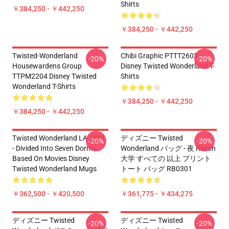
Shirts
￥384,250 - ￥442,250
￥384,250 - ￥442,250
Twisted-Wonderland
Chibi Graphic PTTT2603
-20%
-20%
Housewardens Group
Disney Twisted Wonderland T-
TTPM2204 Disney Twisted
Shirts
Wonderland T-Shirts
￥384,250 - ￥442,250
￥384,250 - ￥442,250
Twisted Wonderland LA 2801
ディズニー Twisted
-20%
-20%
- Divided Into Seven Dorms
Wonderland バッグ - 夜 Raven
Based On Movies Disney
大学 すべての 以上 プリント
Twisted Wonderland Mugs
トート バッグ RB0301
￥362,500 - ￥420,500
￥361,775 - ￥434,275
ディズニー Twisted
ディズニー Twisted
-20%
-20%