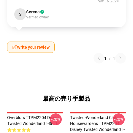
Nov 16, 2024
Serena
S
Verified owner
Write your review
1
/
1
最高の売り手製品
Overblots TTPM2204 Disney
Twisted-Wonderland Chibi
-20%
-20%
Twisted Wonderland T-Shirts
Housewardens TTPM2204
Disney Twisted Wonderland T-