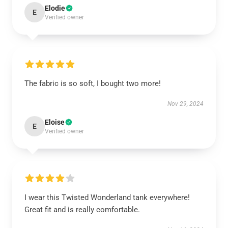
Elodie
E
Verified owner
The fabric is so soft, I bought two more!
Nov 29, 2024
Eloise
E
Verified owner
I wear this Twisted Wonderland tank everywhere!
Great fit and is really comfortable.