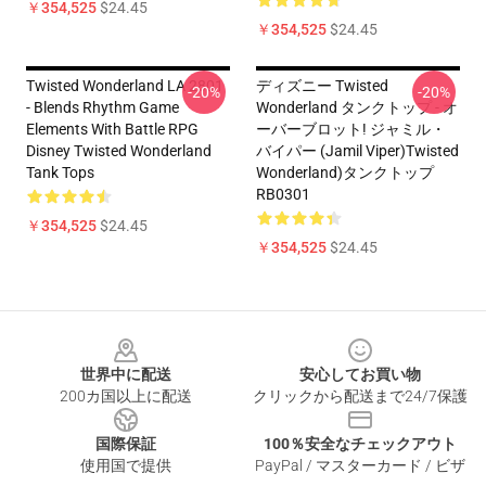
￥354,525
$24.45
￥354,525
$24.45
Twisted Wonderland LA 2801
ディズニー Twisted
-20%
-20%
- Blends Rhythm Game
Wonderland タンクトップ - オ
Elements With Battle RPG
ーバーブロット! ジャミル・
Disney Twisted Wonderland
バイパー (Jamil Viper)Twisted
Tank Tops
Wonderland)タンクトップ
RB0301
￥354,525
$24.45
￥354,525
$24.45
Footer
世界中に配送
安心してお買い物
200カ国以上に配送
クリックから配送まで24/7保護
国際保証
100％安全なチェックアウト
使用国で提供
PayPal / マスターカード / ビザ