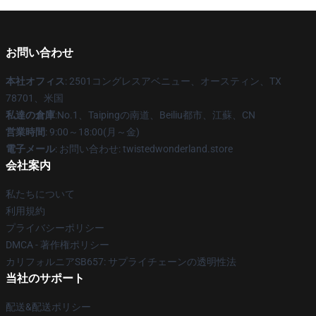
お問い合わせ
本社オフィス
: 2501コングレスアベニュー、オースティン、TX
78701、米国
私達の倉庫
:No.1、Taipingの南道、Beiliu都市、江蘇、CN
営業時間
: 9:00～18:00(月～金)
電子メール
: お問い合わせ: twistedwonderland.store
会社案内
私たちについて
利用規約
プライバシーポリシー
DMCA - 著作権ポリシー
カリフォルニアSB657: サプライチェーンの透明性法
当社のサポート
配送&配送ポリシー