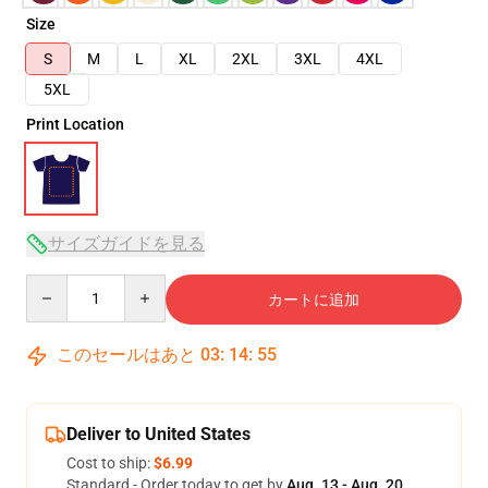
Size
S
M
L
XL
2XL
3XL
4XL
5XL
Print Location
サイズガイドを見る
Quantity
カートに追加
このセールはあと
03
:
14
:
54
Deliver to United States
Cost to ship:
$6.99
Standard - Order today to get by
Aug. 13 - Aug. 20