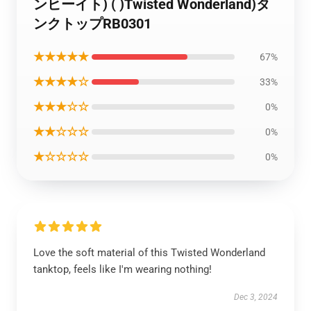
ンヒーイト) ( )Twisted Wonderland)タ
ンクトップRB0301
★★★★★
67%
★★★★☆
33%
★★★☆☆
0%
★★☆☆☆
0%
★☆☆☆☆
0%
Love the soft material of this Twisted Wonderland
tanktop, feels like I'm wearing nothing!
Dec 3, 2024