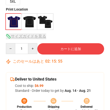
5XL
Print Location
サイズガイドを見る
Quantity
カートに追加
このセールはあと
02
:
15
:
54
Deliver to United States
Cost to ship:
$6.99
Standard - Order today to get by
Aug. 14 - Aug. 21
Production
Shipping
Delivered