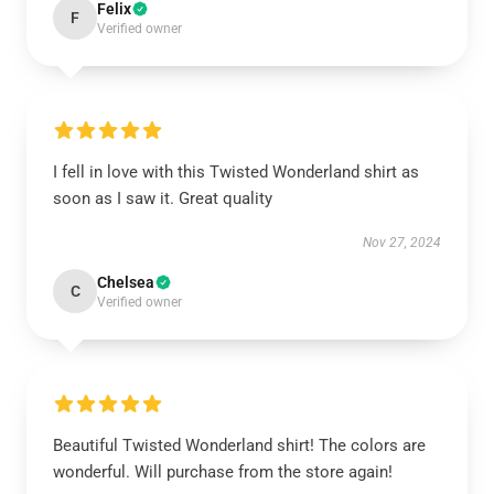
Felix
F
Verified owner
I fell in love with this Twisted Wonderland shirt as
soon as I saw it. Great quality
Nov 27, 2024
Chelsea
C
Verified owner
Beautiful Twisted Wonderland shirt! The colors are
wonderful. Will purchase from the store again!