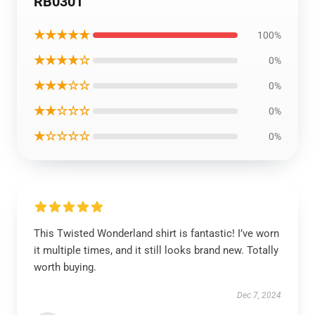
RB0301
★★★★★
100%
★★★★☆
0%
★★★☆☆
0%
★★☆☆☆
0%
★☆☆☆☆
0%
This Twisted Wonderland shirt is fantastic! I’ve worn
it multiple times, and it still looks brand new. Totally
worth buying.
Dec 7, 2024