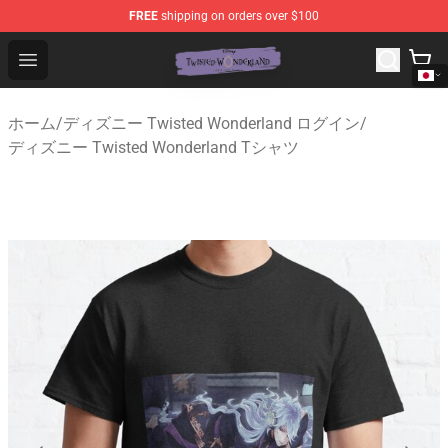
FREE
shipping on orders over $100
Twisted Wonderland Store - Official Twisted Wonderlan
Open menu
ホーム
/
ディズニー Twisted Wonderland ログイン
/
ディズニー Twisted Wonderland Tシャツ