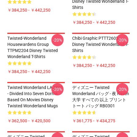
Disney Twisted Wonderland T-
Shirts
￥384,250 - ￥442,250
￥384,250 - ￥442,250
Twisted-Wonderland
Chibi Graphic PTTT2603
-20%
-20%
Housewardens Group
Disney Twisted Wonderland T-
TTPM2204 Disney Twisted
Shirts
Wonderland T-Shirts
￥384,250 - ￥442,250
￥384,250 - ￥442,250
Twisted Wonderland LA 2801
ディズニー Twisted
-20%
-20%
- Divided Into Seven Dorms
Wonderland バッグ - 夜 Raven
Based On Movies Disney
大学 すべての 以上 プリント
Twisted Wonderland Mugs
トート バッグ RB0301
￥362,500 - ￥420,500
￥361,775 - ￥434,275
ディズニー Twisted
ディズニー Twisted