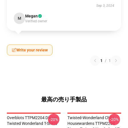
Sep 3, 2024
Megan
M
Verified owner
Write your review
1
/
1
最高の売り手製品
Overblots TTPM2204 Disney
Twisted-Wonderland Chibi
-20%
-20%
Twisted Wonderland T-Shirts
Housewardens TTPM2204