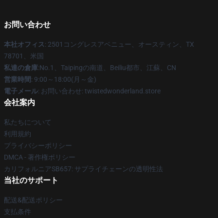
お問い合わせ
本社オフィス
: 2501コングレスアベニュー、オースティン、TX
78701、米国
私達の倉庫
:No.1、Taipingの南道、Beiliu都市、江蘇、CN
営業時間
: 9:00～18:00(月～金)
電子メール
: お問い合わせ: twistedwonderland.store
会社案内
私たちについて
利用規約
プライバシーポリシー
DMCA - 著作権ポリシー
カリフォルニアSB657: サプライチェーンの透明性法
当社のサポート
配送&配送ポリシー
支払条件