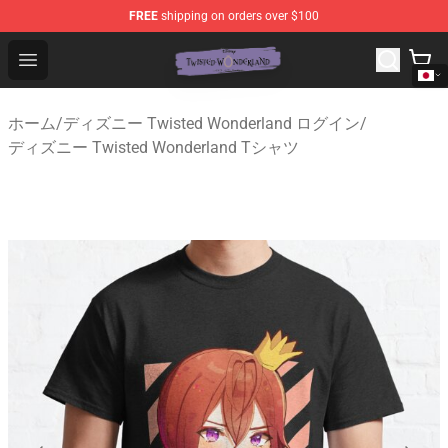
FREE
shipping on orders over $100
Twisted Wonderland Store - Official Twisted Wonderlan
Open menu
ホーム
/
ディズニー Twisted Wonderland ログイン
/
ディズニー Twisted Wonderland Tシャツ