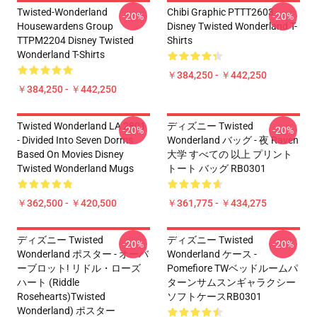
Twisted-Wonderland
Chibi Graphic PTTT2603
-20%
-20%
Housewardens Group
Disney Twisted Wonderland T-
TTPM2204 Disney Twisted
Shirts
Wonderland T-Shirts
￥384,250 - ￥442,250
￥384,250 - ￥442,250
Twisted Wonderland LA 2801
ディズニー Twisted
-20%
-20%
- Divided Into Seven Dorms
Wonderland バッグ - 夜 Raven
Based On Movies Disney
大学 すべての 以上 プリント
Twisted Wonderland Mugs
トート バッグ RB0301
￥362,500 - ￥420,500
￥361,775 - ￥434,275
ディズニー Twisted
ディズニー Twisted
-20%
-20%
Wonderland ポスター - オーバ
Wonderland ケース -
ーブロット! リドル・ローズ
Pomefiore TWベッドルームパ
ハート (Riddle
ターンサムスンギャラクシー
Rosehearts)Twisted
ソフトケースRB0301
Wonderland) ポスター