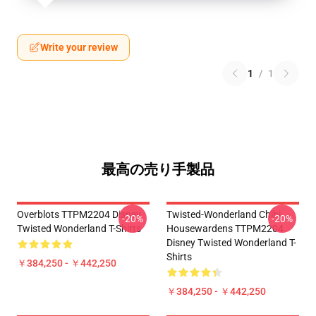
Write your review
1
/
1
最高の売り手製品
Overblots TTPM2204 Disney
Twisted-Wonderland Chibi
-20%
-20%
Twisted Wonderland T-Shirts
Housewardens TTPM2204
Disney Twisted Wonderland T-
Shirts
￥384,250 - ￥442,250
￥384,250 - ￥442,250