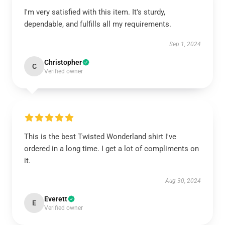
I'm very satisfied with this item. It's sturdy,
dependable, and fulfills all my requirements.
Sep 1, 2024
Christopher
C
Verified owner
This is the best Twisted Wonderland shirt I've
ordered in a long time. I get a lot of compliments on
it.
Aug 30, 2024
Everett
E
Verified owner