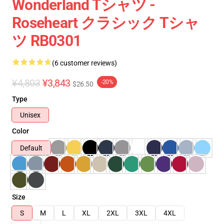
Wonderland Tシャツ -
Roseheart クラシック Tシャ
ツ RB0301
(6 customer reviews)
¥4,803
¥3,843
-20%
$26.50
Type
Unisex
Color
Default
Size
S
M
L
XL
2XL
3XL
4XL