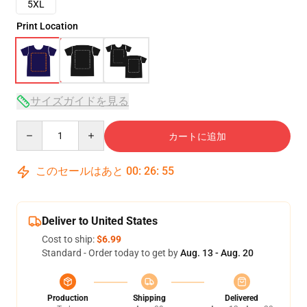
5XL
Print Location
サイズガイドを見る
Quantity
カートに追加
このセールはあと
00
:
26
:
54
Deliver to United States
Cost to ship:
$6.99
Standard - Order today to get by
Aug. 13 - Aug. 20
Production
Shipping
Delivered