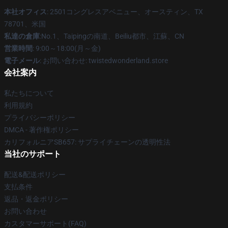
本社オフィス
: 2501コングレスアベニュー、オースティン、TX
78701、米国
私達の倉庫
:No.1、Taipingの南道、Beiliu都市、江蘇、CN
営業時間
: 9:00～18:00(月～金)
電子メール
: お問い合わせ: twistedwonderland.store
会社案内
私たちについて
利用規約
プライバシーポリシー
DMCA - 著作権ポリシー
カリフォルニアSB657: サプライチェーンの透明性法
当社のサポート
配送&配送ポリシー
支払条件
返品・返金ポリシー
お問い合わせ
カスタマーサポート(FAQ)