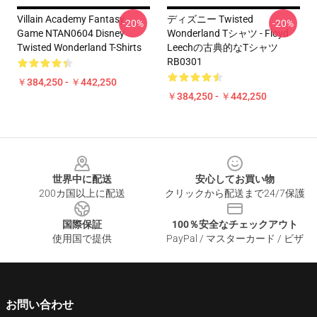
Villain Academy Fantasy
ディズニー Twisted
-20%
-20%
Game NTAN0604 Disney
Wonderland Tシャツ - Floyd
Twisted Wonderland T-Shirts
Leechの古典的なTシャツ
RB0301
￥384,250 - ￥442,250
￥384,250 - ￥442,250
Footer
世界中に配送
安心してお買い物
200カ国以上に配送
クリックから配送まで24/7保護
国際保証
100％安全なチェックアウト
使用国で提供
PayPal / マスターカード / ビザ
お問い合わせ