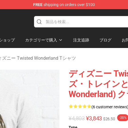
FREE
shipping on orders over $100
and Merchandise Shop
ショップ
カテゴリーで購入
注文追跡
ブログ
お
ズニー Twisted Wonderland Tシャツ
ディズニー Twist
ズ・トレインとル
Wonderland
(6 customer reviews
¥4,803
¥3,843
-20%
$26.50
Type