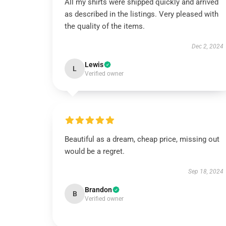
All my shirts were shipped quickly and arrived
as described in the listings. Very pleased with
the quality of the items.
Dec 2, 2024
Lewis
L
Verified owner
Beautiful as a dream, cheap price, missing out
would be a regret.
Sep 18, 2024
Brandon
B
Verified owner