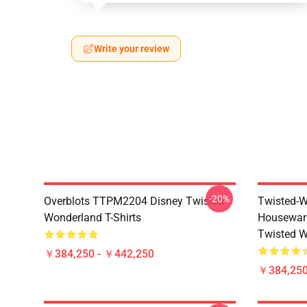
Write your review
-20%
Overblots TTPM2204 Disney Twisted
Twisted-W
Wonderland T-Shirts
Housewar
Twisted W
￥384,250 - ￥442,250
￥384,250