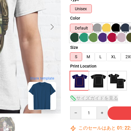
Unisex
Color
Default
Size
S
M
L
XL
2X
Print Location
blank template
サイズガイドを見る
Quantity
このセールはあと
01
:
22