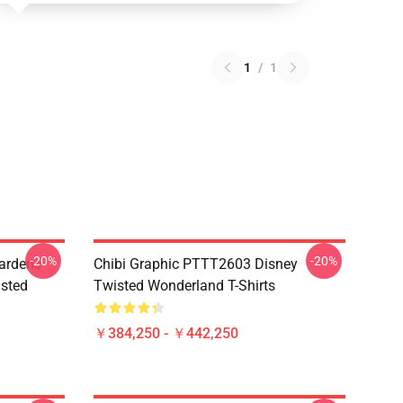
1
/
1
-20%
-20%
ardens
Chibi Graphic PTTT2603 Disney
sted
Twisted Wonderland T-Shirts
￥384,250 - ￥442,250