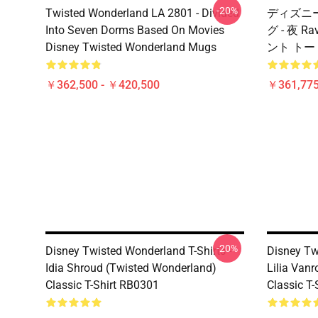
-20%
Twisted Wonderland LA 2801 - Divided
ディズニー T
Into Seven Dorms Based On Movies
グ - 夜 
Disney Twisted Wonderland Mugs
ント トート
￥362,500 - ￥420,500
￥361,775
-20%
Disney Twisted Wonderland T-Shirts -
Disney Tw
Idia Shroud (Twisted Wonderland)
Lilia Van
Classic T-Shirt RB0301
Classic T