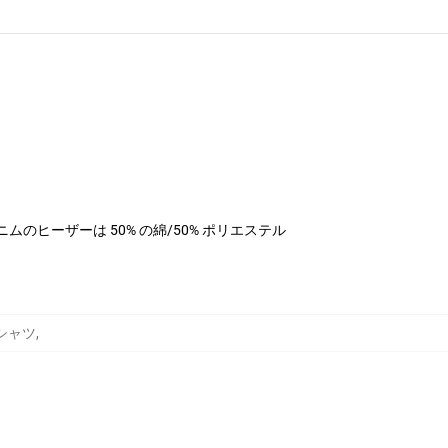
ル、デニムのヒーザーは 50% の綿/50% ポリエステル
 Tシャツ
,