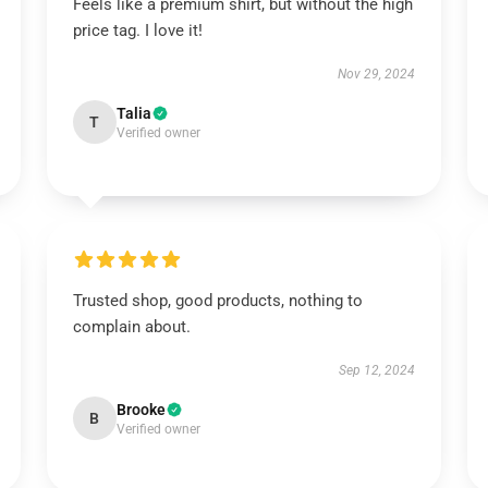
Feels like a premium shirt, but without the high
price tag. I love it!
Nov 29, 2024
Talia
T
Verified owner
Trusted shop, good products, nothing to
complain about.
Sep 12, 2024
Brooke
B
Verified owner