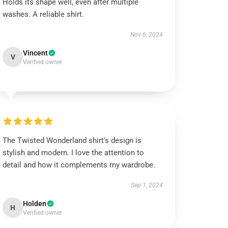
Holds its shape well, even after multiple
washes. A reliable shirt.
Nov 6, 2024
Vincent
V
Verified owner
The Twisted Wonderland shirt's design is
stylish and modern. I love the attention to
detail and how it complements my wardrobe.
Sep 1, 2024
Holden
H
Verified owner