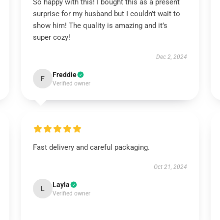
So happy with this! I bought this as a present
surprise for my husband but I couldn’t wait to
show him! The quality is amazing and it’s
super cozy!
Dec 2, 2024
Freddie
F
Verified owner
Fast delivery and careful packaging.
Oct 21, 2024
Layla
L
Verified owner