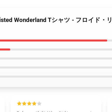
ー Twisted Wonderland Tシャツ -