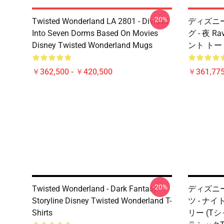
-20%
Twisted Wonderland LA 2801 - Divided
ディズニー T
Into Seven Dorms Based On Movies
グ - 夜 
Disney Twisted Wonderland Mugs
ント トート
￥362,500 - ￥420,500
￥361,775
-20%
Twisted Wonderland - Dark Fantasy
ディズニー T
Storyline Disney Twisted Wonderland T-
ツ - ナ
Shirts
リー (Tシャ