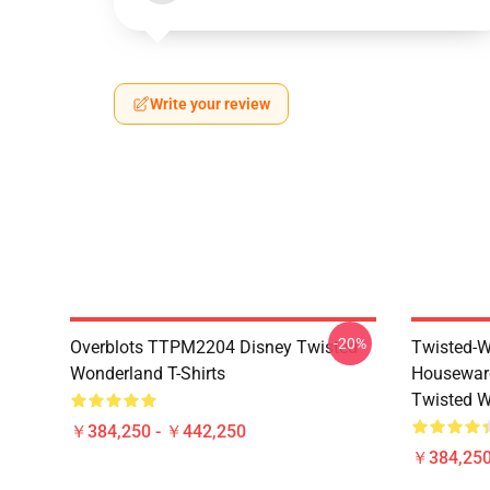
Write your review
-20%
Overblots TTPM2204 Disney Twisted
Twisted-W
Wonderland T-Shirts
Housewar
Twisted W
￥384,250 - ￥442,250
￥384,250