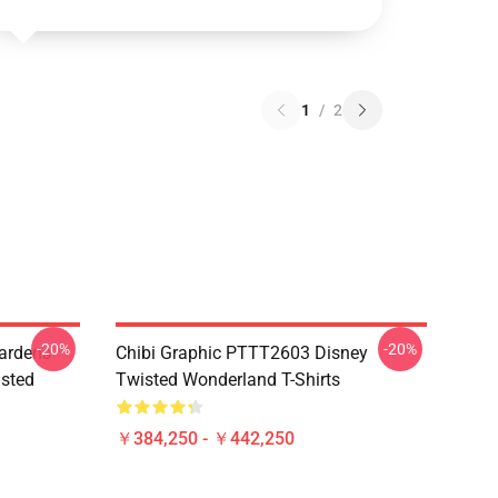
1
/
2
-20%
-20%
ardens
Chibi Graphic PTTT2603 Disney
sted
Twisted Wonderland T-Shirts
￥384,250 - ￥442,250