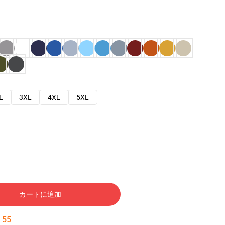
L
3XL
4XL
5XL
カートに追加
:
53