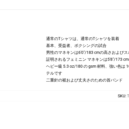
通常のTシャツは、通常のTシャツを装着
基本、受益者、ボクシングの試合
男性のマネキンは6'0"/183 cmの高さお
証明されるフェミニン マネキンは5'8"/173
ヘビー級 5.3 oz/180 の gsm 材料、強い色
テルです
二重針の裾および丈夫さのための首バンド
SKU
: