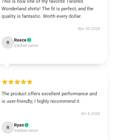
This is now one of my favorite Twisted
Wonderland shirts! The fit is perfect, and the
quality is fantastic. Worth every dollar.
Nov 30, 2024
Reece
R
Verified owner
The product offers excellent performance and
is user-friendly; I highly recommend it.
Oct 4, 2024
Ryan
R
Verified owner