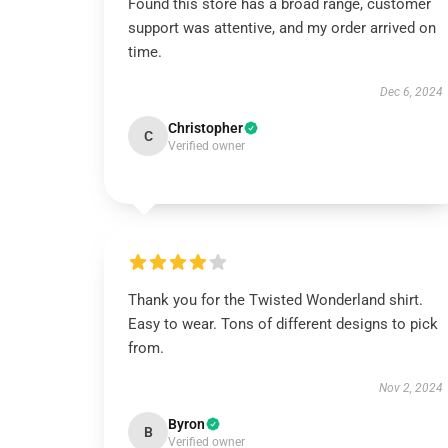
Found this store has a broad range, customer
support was attentive, and my order arrived on
time.
Dec 6, 2024
Christopher
C
Verified owner
Thank you for the Twisted Wonderland shirt.
Easy to wear. Tons of different designs to pick
from.
Nov 2, 2024
Byron
B
Verified owner