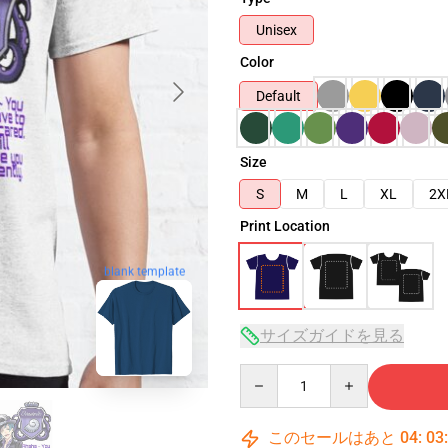
Unisex
Color
Default
Size
S
M
L
XL
2X
Print Location
blank template
サイズガイドを見る
Quantity
このセールはあと
04
:
03