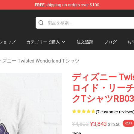
FREE
shipping on orders over $100
and Merchandise Shop
ショップ
カテゴリーで購入
注文追跡
ブログ
お
ズニー Twisted Wonderland Tシャツ
ディズニー Twist
ロイド・リー
クTシャツRB03
(7 customer reviews
¥4,803
¥3,843
-20%
$26.50
Type