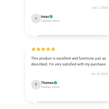
Dec 7, 2024
Isaac
I
Verified owner
This product is excellent and functions just as
described. I'm very satisfied with my purchase.
Oct 16, 2024
Thomas
T
Verified owner