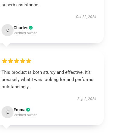
superb assistance.
Oct 22, 2024
Charles
C
Verified owner
This product is both sturdy and effective. It’s
precisely what I was looking for and performs
outstandingly.
Sep 2, 2024
Emma
E
Verified owner