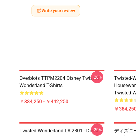
Write your review
-20%
Overblots TTPM2204 Disney Twisted
Twisted-W
Wonderland T-Shirts
Housewar
Twisted W
￥384,250 - ￥442,250
￥384,250
-20%
Twisted Wonderland LA 2801 - Divided
ディズニー T