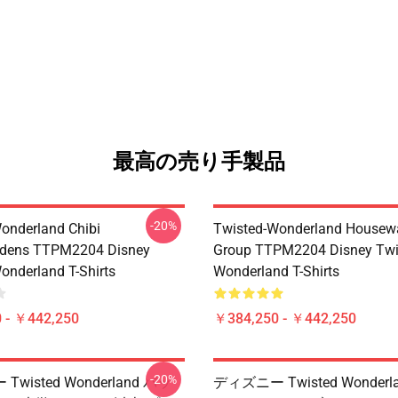
最高の売り手製品
-20%
onderland Chibi
Twisted-Wonderland Housew
dens TTPM2204 Disney
Group TTPM2204 Disney Twi
onderland T-Shirts
Wonderland T-Shirts
 - ￥442,250
￥384,250 - ￥442,250
-20%
wisted Wonderland バッ
ディズニー Twisted Wonderl