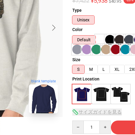
¥7,422
¥5,938
-20%
$40.95
Type
Unisex
Color
Default
Size
S
M
L
XL
2X
Print Location
blank template
サイズガイドを見る
Quantity