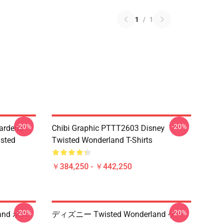
1
/
1
-20%
-20%
ardens
Chibi Graphic PTTT2603 Disney
sted
Twisted Wonderland T-Shirts
￥384,250 - ￥442,250
-20%
-20%
and ポス
ディズニー Twisted Wonderland ケー