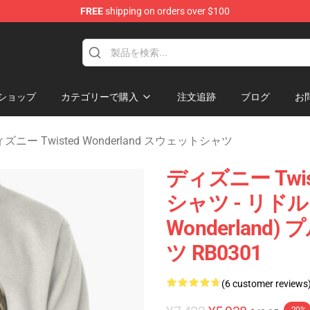
FREE
shipping on orders over $100
and Merchandise Shop
ショップ
カテゴリーで購入
注文追跡
ブログ
お
ズニー Twisted Wonderland スウェットシャツ
ディズニー Twis
シャツ - リドル 
Wonderlan
ツ RB0301
(6 customer reviews