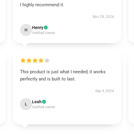
I highly recommend it.
Nov 28, 2024
Henry
H
Verified owner
This product is just what I needed; it works
perfectly and is built to last.
Sep 9, 2024
Leah
L
Verified owner